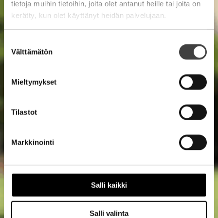
tietoja muihin tietoihin, joita olet antanut heille tai joita on
kerätty, kun olet käyttänyt heidän palvelujaan.
Suostumuksen
Välttämätön
valinta
Mieltymykset
Tilastot
Markkinointi
Salli kaikki
Salli valinta