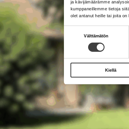
ja kävijämäärämme analysoim
kumppaneillemme tietoja siitä
olet antanut heille tai joita o
Suostumuksen
Välttämätön
valinta
Kiellä