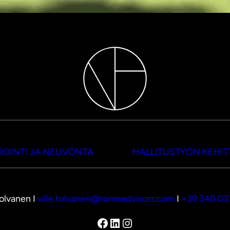
OINTI JA NEUVONTA
HALLITUSTYÖN KEHI
Tolvanen I
ville.tolvanen@romeadvisors.com
I
+39 348 0
Facebook
LinkedIn
Instagram