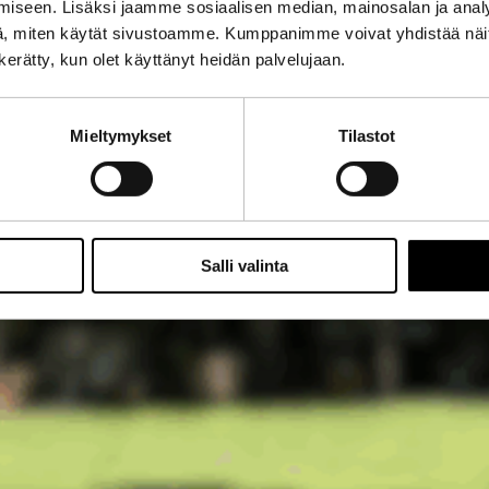
iseen. Lisäksi jaamme sosiaalisen median, mainosalan ja analy
, miten käytät sivustoamme. Kumppanimme voivat yhdistää näitä t
n kerätty, kun olet käyttänyt heidän palvelujaan.
Mieltymykset
Tilastot
Salli valinta