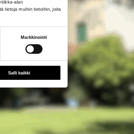
tiikka-alan
ietoja muihin tietoihin, joita
Markkinointi
Salli kaikki