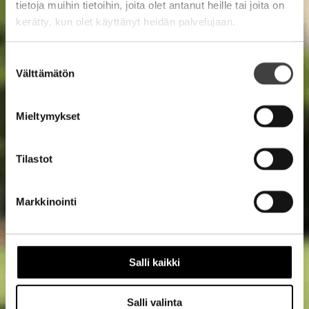
tietoja muihin tietoihin, joita olet antanut heille tai joita on
kerätty, kun olet käyttänyt heidän palvelujaan.
Suostumuksen
Välttämätön
valinta
Mieltymykset
Tilastot
Markkinointi
Salli kaikki
Salli valinta