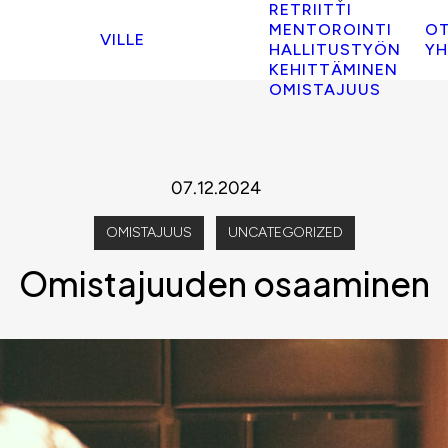
RETRIITTI
MENTOROINTI
O
VILLE
HALLITUSTYÖN
YH
KEHITTÄMINEN
OMISTAJUUS
07.12.2024
OMISTAJUUS
UNCATEGORIZED
Omistajuuden osaaminen