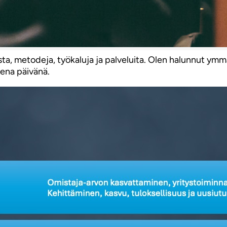
ista, metodeja, työkaluja ja palveluita. Olen halunnut ym
sena päivänä.