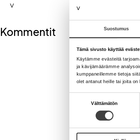
V
Kommentit
Suostumus
Tämä sivusto käyttää eväste
Kirjoita komment
Käytämme evästeitä tarjoama
ja kävijämäärämme analysoim
Aihe
kumppaneillemme tietoja siitä
olet antanut heille tai joita o
Suostumuksen
Välttämätön
valinta
Nimi