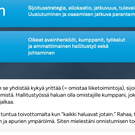
 yhdistää kykyä yrittää (= omistaa liiketoimintoja), sijoi
mistä. Hallitustyössä haluan olla omistajille kumppani, jok
jalkaa.
untua toivottomalta kun ”kaikki haluavat jotain.” Rahaa, ty
n ja apurien ympäröimä. Siten mielestäni onnistumisen t