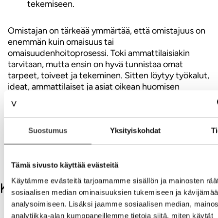
tekemiseen.
Omistajan on tärkeää ymmärtää, että omistajuus on
enemmän kuin omaisuus tai
omaisuudenhoitoprosessi. Toki ammattilaisiakin
tarvitaan, mutta ensin on hyvä tunnistaa omat
tarpeet, toiveet ja tekeminen. Sitten löytyy työkalut,
ideat, ammattilaiset ja asiat oikean huomisen
tekemiseen.
V
Suostumus
Yksityiskohdat
Ti
Lue myös:
Omistajan portfolio
Tämä sivusto käyttää evästeitä
Käytämme evästeitä tarjoamamme sisällön ja mainosten räät
Kommentit
sosiaalisen median ominaisuuksien tukemiseen ja kävijäm
analysoimiseen. Lisäksi jaamme sosiaalisen median, mainos
Kirjoita kommentti
analytiikka-alan kumppaneillemme tietoja siitä, miten käytät