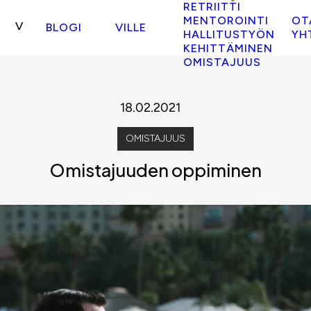
RETRIITTI
MENTOROINTI
OT
BLOGI
VILLE
HALLITUSTYÖN
YH
KEHITTÄMINEN
OMISTAJUUS
18.02.2021
OMISTAJUUS
Omistajuuden oppiminen