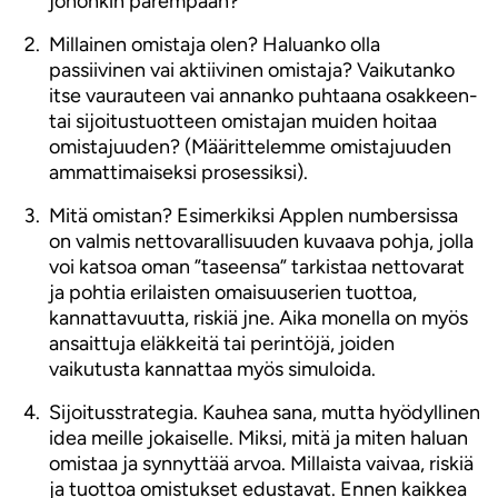
johonkin parempaan?
Millainen omistaja olen? Haluanko olla
passiivinen vai aktiivinen omistaja? Vaikutanko
itse vaurauteen vai annanko puhtaana osakkeen-
tai sijoitustuotteen omistajan muiden hoitaa
omistajuuden? (Määrittelemme omistajuuden
ammattimaiseksi prosessiksi).
Mitä omistan? Esimerkiksi Applen numbersissa
on valmis nettovarallisuuden kuvaava pohja, jolla
voi katsoa oman ”taseensa” tarkistaa nettovarat
ja pohtia erilaisten omaisuuserien tuottoa,
kannattavuutta, riskiä jne. Aika monella on myös
ansaittuja eläkkeitä tai perintöjä, joiden
vaikutusta kannattaa myös simuloida.
Sijoitusstrategia. Kauhea sana, mutta hyödyllinen
idea meille jokaiselle. Miksi, mitä ja miten haluan
omistaa ja synnyttää arvoa. Millaista vaivaa, riskiä
ja tuottoa omistukset edustavat. Ennen kaikkea