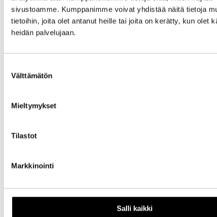
sivustoamme. Kumppanimme voivat yhdistää näitä tietoja mu
Aihe
tietoihin, joita olet antanut heille tai joita on kerätty, kun olet 
heidän palvelujaan.
Suostumuksen
Välttämätön
valinta
Nimi
Mieltymykset
Sähköpostiosoite
Tilastot
Kotisivu
Markkinointi
Salli kaikki