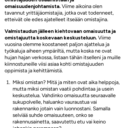
omaisuudenjohtamista.
Viime aikoina olen
tavannut yrittäjäomistajia, jotka ovat todenneet,
etteivät ole edes ajatelleet itseään omistajina.
Valmistaudun jälleen kiehtovaan omaisuutta ja
omistajuutta koskevaan keskusteluun.
Viime
vuosina olemme koostaneet paljon ajattelua ja
työkaluja aiheen ympäriltä, mutta koska ne ovat
hujan hajan verkossa, listaan tähän itselleni ja muille
kiinnostuneille viisi asiaa kohti omistajuuden
oppimista ja kehittämistä.
Miksi omistan? Mitä ja miten ovat aika helppoja,
mutta miksi omistan vaatii pohdintaa ja usein
keskustelua. Vahdinko omaisuutta seuraavalle
sukupolvelle, haluanko vauraustua vai
rakennanko jotain vain luonnostani. Samalla
selviää suhde omaisuuteen, onko se
rakennusainetta, saavutettu etu vai keino