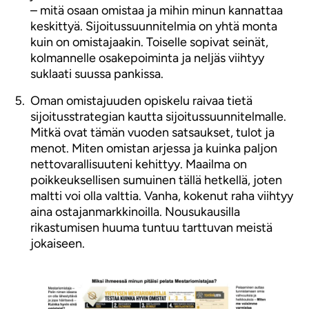
– mitä osaan omistaa ja mihin minun kannattaa
keskittyä. Sijoitussuunnitelmia on yhtä monta
kuin on omistajaakin. Toiselle sopivat seinät,
kolmannelle osakepoiminta ja neljäs viihtyy
suklaati suussa pankissa.
Oman omistajuuden opiskelu raivaa tietä
sijoitusstrategian kautta sijoitussuunnitelmalle.
Mitkä ovat tämän vuoden satsaukset, tulot ja
menot. Miten omistan arjessa ja kuinka paljon
nettovarallisuuteni kehittyy. Maailma on
poikkeuksellisen sumuinen tällä hetkellä, joten
maltti voi olla valttia. Vanha, kokenut raha viihtyy
aina ostajanmarkkinoilla. Nousukausilla
rikastumisen huuma tuntuu tarttuvan meistä
jokaiseen.