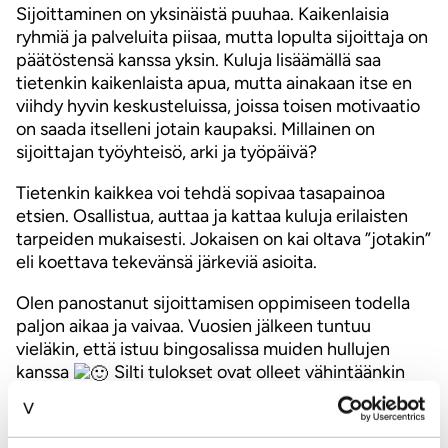
Sijoittaminen on yksinäistä puuhaa. Kaikenlaisia
ryhmiä ja palveluita piisaa, mutta lopulta sijoittaja on
päätöstensä kanssa yksin. Kuluja lisäämällä saa
tietenkin kaikenlaista apua, mutta ainakaan itse en
viihdy hyvin keskusteluissa, joissa toisen motivaatio
on saada itselleni jotain kaupaksi. Millainen on
sijoittajan työyhteisö, arki ja työpäivä?
Tietenkin kaikkea voi tehdä sopivaa tasapainoa
etsien. Osallistua, auttaa ja kattaa kuluja erilaisten
tarpeiden mukaisesti. Jokaisen on kai oltava ”jotakin”
eli koettava tekevänsä järkeviä asioita.
Olen panostanut sijoittamisen oppimiseen todella
paljon aikaa ja vaivaa. Vuosien jälkeen tuntuu
vieläkin, että istuu bingosalissa muiden hullujen
kanssa
Silti tulokset ovat olleet vähintäänkin
hyviä ja halu panostaa on kasvussa. Oppia ikä kaikki
ja kohti seuraavia pettymyksiä.