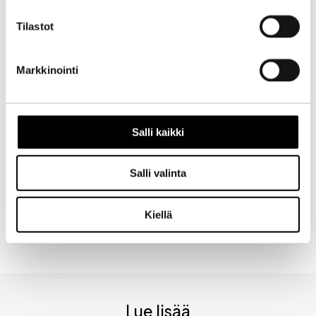
Tilastot
Markkinointi
Nimi
Sähköpostiosoite
Salli kaikki
Kotisivu
Salli valinta
Kiellä
Alternative:
Lue lisää