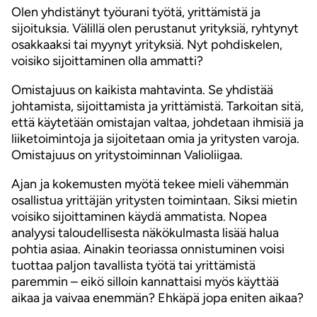
Olen yhdistänyt työurani työtä, yrittämistä ja
sijoituksia. Välillä olen perustanut yrityksiä, ryhtynyt
osakkaaksi tai myynyt yrityksiä. Nyt pohdiskelen,
voisiko sijoittaminen olla ammatti?
Omistajuus on kaikista mahtavinta. Se yhdistää
johtamista, sijoittamista ja yrittämistä. Tarkoitan sitä,
että käytetään omistajan valtaa, johdetaan ihmisiä ja
liiketoimintoja ja sijoitetaan omia ja yritysten varoja.
Omistajuus on yritystoiminnan Valioliigaa.
Ajan ja kokemusten myötä tekee mieli vähemmän
osallistua yrittäjän yritysten toimintaan. Siksi mietin
voisiko sijoittaminen käydä ammatista. Nopea
analyysi taloudellisesta näkökulmasta lisää halua
pohtia asiaa. Ainakin teoriassa onnistuminen voisi
tuottaa paljon tavallista työtä tai yrittämistä
paremmin – eikö silloin kannattaisi myös käyttää
aikaa ja vaivaa enemmän? Ehkäpä jopa eniten aikaa?