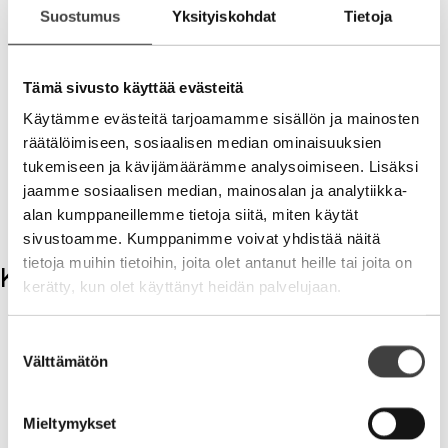
Olen vielä kaukana siitä, että kokisin sijoittamisen
Suostumus
Yksityiskohdat
Tietoja
ammattina, mutta lähivuosina se vienee koko ajan
enemmän ajastani. Ehkä kolmen viiden vuoden
kuluttua sitä voisi tehdä pääosan ajastaan. Toivotaan
Tämä sivusto käyttää evästeitä
siis rauhaa Europpaan ja upeaa nousukautta alkaville
Käytämme evästeitä tarjoamamme sisällön ja mainosten
vuosille. Kolmen vuoden kärvistelyn jälkeen olisi
räätälöimiseen, sosiaalisen median ominaisuuksien
syytäkin nähdä edessä parempia aikoja vaikka hyvin
tukemiseen ja kävijämäärämme analysoimiseen. Lisäksi
näistäkin on selvitty.
jaamme sosiaalisen median, mainosalan ja analytiikka-
V
alan kumppaneillemme tietoja siitä, miten käytät
sivustoamme. Kumppanimme voivat yhdistää näitä
tietoja muihin tietoihin, joita olet antanut heille tai joita on
Kommentit
kerätty, kun olet käyttänyt heidän palvelujaan.
Kirjoita kommentti
Suostumuksen
Välttämätön
valinta
Aihe
Mieltymykset