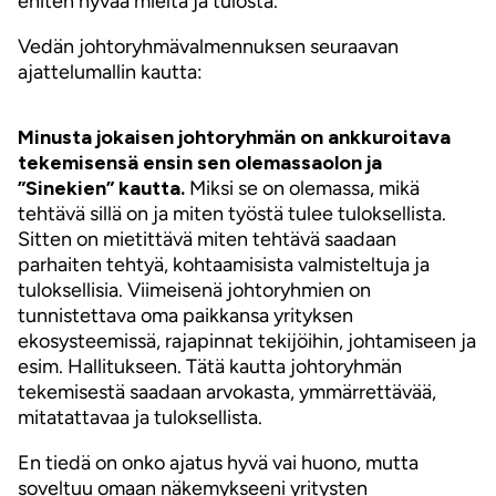
eniten hyvää mieltä ja tulosta.
Vedän johtoryhmävalmennuksen seuraavan
ajattelumallin kautta:
Minusta jokaisen johtoryhmän on ankkuroitava
tekemisensä ensin sen olemassaolon ja
”Sinekien” kautta.
Miksi se on olemassa, mikä
tehtävä sillä on ja miten työstä tulee tuloksellista.
Sitten on mietittävä miten tehtävä saadaan
parhaiten tehtyä, kohtaamisista valmisteltuja ja
tuloksellisia. Viimeisenä johtoryhmien on
tunnistettava oma paikkansa yrityksen
ekosysteemissä, rajapinnat tekijöihin, johtamiseen ja
esim. Hallitukseen. Tätä kautta johtoryhmän
tekemisestä saadaan arvokasta, ymmärrettävää,
mitatattavaa ja tuloksellista.
En tiedä on onko ajatus hyvä vai huono, mutta
soveltuu omaan näkemykseeni yritysten