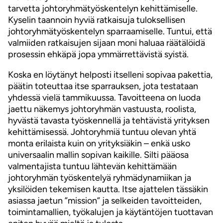
tarvetta johtoryhmätyöskentelyn kehittämiselle.
Kyselin taannoin hyviä ratkaisuja tuloksellisen
johtoryhmätyöskentelyn sparraamiselle. Tuntui, että
valmiiden ratkaisujen sijaan moni haluaa räätälöidä
prosessin ehkäpä jopa ymmärrettävistä syistä.
Koska en löytänyt helposti itselleni sopivaa pakettia,
päätin toteuttaa itse sparrauksen, jota testataan
yhdessä vielä tammikuussa. Tavoitteena on luoda
jaettu näkemys johtoryhmän vastuusta, roolista,
hyvästä tavasta työskennellä ja tehtävistä yrityksen
kehittämisessä. Johtoryhmiä tuntuu olevan yhtä
monta erilaista kuin on yrityksiäkin – enkä usko
universaalin mallin sopivan kaikille. Silti pääosa
valmentajista tuntuu lähtevän kehittämään
johtoryhmän työskentelyä ryhmädynamiikan ja
yksilöiden tekemisen kautta. Itse ajattelen tässäkin
asiassa jaetun ”mission” ja selkeiden tavoitteiden,
toimintamallien, työkalujen ja käytäntöjen tuottavan