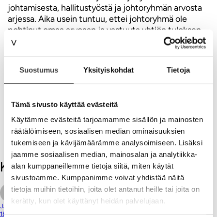
johtamisesta, hallitustyöstä ja johtoryhmän arvosta
arjessa. Aika usein tuntuu, ettei johtoryhmä ole
pohtinut omaa arvoaan ja vastuuta yhtiön tuloksen
tekemisessä. Siksi sen roolia ja tekemistä on hyvä
nuohota ainakin kerran vuodessa, vaikka asiat hyvin
olisivatkin.
Suostumus
Yksityiskohdat
Tietoja
Kehittämisen avainsanoja: Yhteinen suunta,
ymmärretty tehtävä, konkreettiset tavoitteet,
Tämä sivusto käyttää evästeitä
sitoutuminen, reagointi, mittaaminen, oppiminen,
vastuu ja ryhmäpaine.
Käytämme evästeitä tarjoamamme sisällön ja mainosten
räätälöimiseen, sosiaalisen median ominaisuuksien
V
tukemiseen ja kävijämäärämme analysoimiseen. Lisäksi
jaamme sosiaalisen median, mainosalan ja analytiikka-
Kommentit
alan kumppaneillemme tietoja siitä, miten käytät
sivustoamme. Kumppanimme voivat yhdistää näitä
tietoja muihin tietoihin, joita olet antanut heille tai joita on
kerätty, kun olet käyttänyt heidän palvelujaan.
Jari Vento
18.01.2020