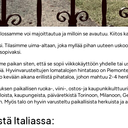
ossamme voi majoittautua ja milloin se avautuu. Kiitos ka
si. Tilasimme uima-altaan, joka myllää pihan uuteen u
 sopivaksi.
 paikan siten, että se sopii viikkokäyttöön yhdelle tai
löä. Hyvinvarusteltujen lomatalojen hintataso on Piemonte
o kevään aikana erillistä pihataloa, johon mahtuu 2-4 henk
en paikallisen ruoka-, viini-, ostos-ja kaupunkikulttuur
initiloista, kaupungeista, päiväretkistä Torinoon, Milanoo
. Myös talo on hyvin varusteltu paikallisista herkuista ja
tä Italiassa: