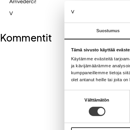
Arrivederci!
V
Suostumus
Kommentit
Tämä sivusto käyttää eväste
Kirjoita komment
Käytämme evästeitä tarjoama
ja kävijämäärämme analysoim
kumppaneillemme tietoja siitä
Aihe
olet antanut heille tai joita o
Suostumuksen
Välttämätön
valinta
Nimi