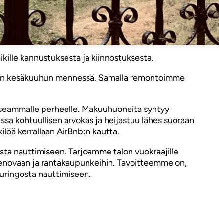
ikille kannustuksesta ja kiinnostuksesta.
skoon kesäkuuhun mennessä. Samalla remontoimme
 useammalle perheelle. Makuuhuoneita syntyy
ssa kohtuullisen arvokas ja heijastuu lähes suoraan
ilöä kerrallaan AirBnb:n kautta.
ista nauttimiseen. Tarjoamme talon vuokraajille
n, Genovaan ja rantakaupunkeihin. Tavoitteemme on,
 auringosta nauttimiseen.