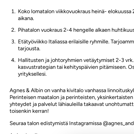
Koko lomatalon viikkovuokraus heinä- elokuussa 2
aikana.
Pihatalon vuokraus 2-4 hengelle alkaen huhtikuu
Etätyöviikko Italiassa erilaisille ryhmille. Tarjoa
tarjousta.
Hallitusten ja johtoryhmien vetäytymiset 2-3 vrk. R
kasvustrategian tai kehityspäivien pitämiseen. Os
yrityksellesi.
Agnes & Albin on vanha kivitalo vanhassa linnoitusky
Perinteisen maatalon ja perinteisten, yksinkertaisten
yhteydet ja palvelut lähiauleilla takaavat unohtumat
toisenkin kerran!
Seuraa talon edistymistä Instagramissa @agnes_and