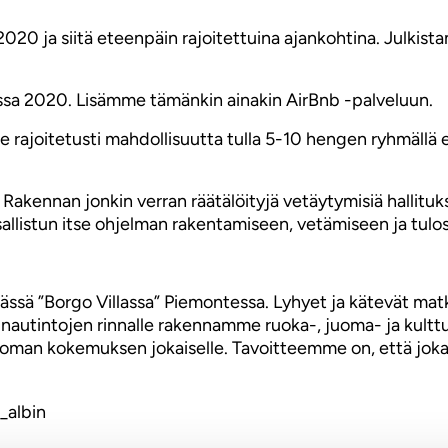
020 ja siitä eteenpäin rajoitettuina ajankohtina. Julkis
ssa 2020. Lisämme tämänkin ainakin AirBnb -palveluun.
mme rajoitetusti mahdollisuutta tulla 5-10 hengen ryhmällä 
akennan jonkin verran räätälöityjä vetäytymisiä hallituksil
allistun itse ohjelman rakentamiseen, vetämiseen ja tulost
lässä ”Borgo Villassa” Piemontessa. Lyhyet ja kätevät mat
 nautintojen rinnalle rakennamme ruoka-, juoma- ja kulttu
toman kokemuksen jokaiselle. Tavoitteemme on, että jokai
_albin