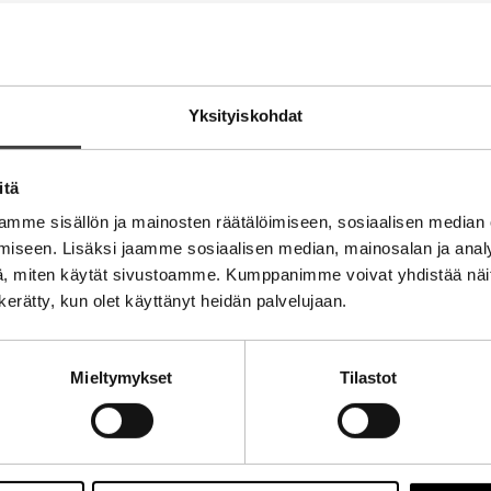
Yksityiskohdat
itä
ti
mme sisällön ja mainosten räätälöimiseen, sosiaalisen median
iseen. Lisäksi jaamme sosiaalisen median, mainosalan ja analy
, miten käytät sivustoamme. Kumppanimme voivat yhdistää näitä t
n kerätty, kun olet käyttänyt heidän palvelujaan.
Mieltymykset
Tilastot