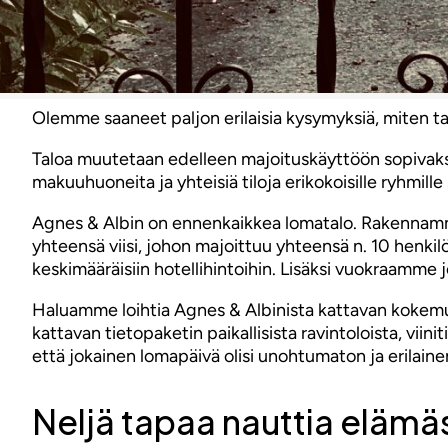
Olemme saaneet paljon erilaisia kysymyksiä, miten tal
Taloa muutetaan edelleen majoituskäyttöön sopivak
makuuhuoneita ja yhteisiä tiloja erikokoisille ryhmille
Agnes & Albin on ennenkaikkea lomatalo. Rakennamme
yhteensä viisi, johon majoittuu yhteensä n. 10 henki
keskimääräisiin hotellihintoihin. Lisäksi vuokraamme j
Haluamme loihtia Agnes & Albinista kattavan kokemuks
kattavan tietopaketin paikallisista ravintoloista, vi
että jokainen lomapäivä olisi unohtumaton ja erilainen
Neljä tapaa nauttia elämäs