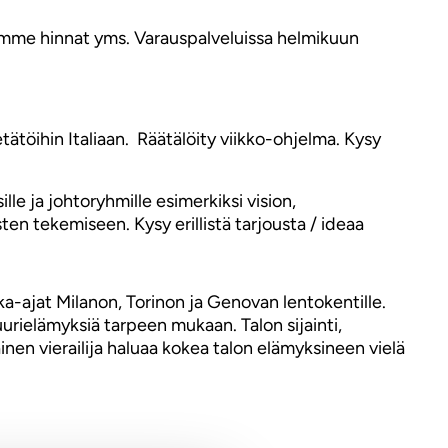
tamme hinnat yms. Varauspalveluissa helmikuun
etätöihin Italiaan. Räätälöity viikko-ohjelma. Kysy
le ja johtoryhmille esimerkiksi vision,
en tekemiseen. Kysy erillistä tarjousta / ideaa
ka-ajat Milanon, Torinon ja Genovan lentokentille.
urielämyksiä tarpeen mukaan. Talon sijainti,
nen vierailija haluaa kokea talon elämyksineen vielä