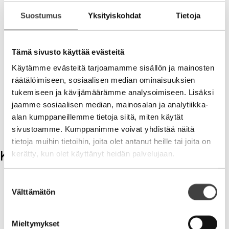
hyvinvointi, jonka kantaminen tuntuu taakalta jos
Suostumus
Yksityiskohdat
Tietoja
sitä ei muista arjessa arvostaa. Hyvinvoinnin ainoa ja
ylivoimainen alusta on itsenäisyys, lupa valita ja
päättää itse, mutta olla myös huolissaan ja vastuussa
Tämä sivusto käyttää evästeitä
huomisesta.
Käytämme evästeitä tarjoamamme sisällön ja mainosten
Helppouden ja ylitsepursuavan
räätälöimiseen, sosiaalisen median ominaisuuksien
hyvinvoinnin keskellä on helppo narista ja
tukemiseen ja kävijämäärämme analysoimiseen. Lisäksi
unohtaa, että kaikki hyvä rakennetaan
jaamme sosiaalisen median, mainosalan ja analytiikka-
itsenäisen ajattelutavan jalustalle. Silti
alan kumppaneillemme tietoja siitä, miten käytät
itsenäinen ei ole itsekäs.
sivustoamme. Kumppanimme voivat yhdistää näitä
tietoja muihin tietoihin, joita olet antanut heille tai joita on
Kommentit
kerätty, kun olet käyttänyt heidän palvelujaan.
Kirjoita kommentti
Suostumuksen
Välttämätön
valinta
Aihe
Mieltymykset