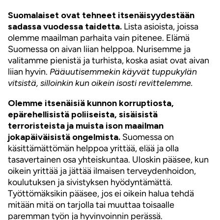
Suomalaiset ovat tehneet itsenäisyydestään
sadassa vuodessa taidetta.
Lista asioista, joissa
olemme maailman parhaita vain pitenee. Elämä
Suomessa on aivan liian helppoa. Nurisemme ja
valitamme pienistä ja turhista, koska asiat ovat aivan
liian hyvin.
Pääuutisemmekin käyvät tuppukylän
vitsistä, silloinkin kun oikein isosti revittelemme.
Olemme itsenäisiä kunnon korruptiosta,
epärehellisistä poliiseista, sisäisistä
terroristeista ja muista ison maailman
jokapäiväisistä ongelmista.
Suomessa on
käsittämättömän helppoa yrittää, elää ja olla
tasavertainen osa yhteiskuntaa. Uloskin pääsee, kun
oikein yrittää ja jättää ilmaisen terveydenhoidon,
koulutuksen ja sivistyksen hyödyntämättä.
Työttömäksikin pääsee, jos ei oikein halua tehdä
mitään mitä on tarjolla tai muuttaa toisaalle
paremman työn ja hyvinvoinnin perässä.