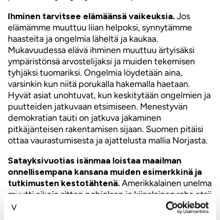
Ihminen tarvitsee elämäänsä vaikeuksia.
Jos
elämämme muuttuu liian helpoksi, synnytämme
haasteita ja ongelmia läheltä ja kaukaa.
Mukavuudessa elävä ihminen muuttuu ärtyisäksi
ympäristönsä arvostelijaksi ja muiden tekemisen
tyhjäksi tuomariksi. Ongelmia löydetään aina,
varsinkin kun niitä porukalla hakemalla haetaan.
Hyvät asiat unohtuvat, kun keskitytään ongelmien ja
puutteiden jatkuvaan etsimiseen. Menestyvän
demokratian tauti on jatkuva jakaminen
pitkäjänteisen rakentamisen sijaan. Suomen pitäisi
ottaa vaurastumisesta ja ajattelusta mallia Norjasta.
Satayksivuotias isänmaa loistaa maailman
onnellisempana kansana muiden esimerkkinä ja
tutkimusten kestotähtenä.
Amerikkalainen unelma
muutti aikoja sitten pohjolaan ja kiinalainen raha etsii
uutta ja innostuu suomalaisesta osaamisesta ja
ajattelusta. Ainoa vihollisemme on valtava