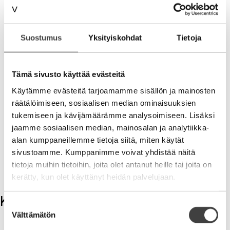
Siksi erilaisia ihmisiä tarvitaan eri tilanteisiin ja
tehtäviin.
Suostumus
Yksityiskohdat
Tietoja
Moni meistä pettyy, jos omat odotukset maailmasta
eivät toteudu. Itse olen turhautumisen suurmestari.
Vaikka poljen kuinka jalkaa, maailma vain pyörii
Tämä sivusto käyttää evästeitä
omaan tahtiinsa. Välillä ottaa pikkukenkäiselle
koville. Turhautuminen on sukulainen vitutukselle,
Käytämme evästeitä tarjoamamme sisällön ja mainosten
jota on syytä kanavoida hyvän tekemiseen ja uuden
räätälöimiseen, sosiaalisen median ominaisuuksien
luomiseen.
tukemiseen ja kävijämäärämme analysoimiseen. Lisäksi
jaamme sosiaalisen median, mainosalan ja analytiikka-
Itse ainakin yritän pitää huolta, että jaksan
alan kumppaneillemme tietoja siitä, miten käytät
yrittää ja tehdä tuiskuista huolimatta.
sivustoamme. Kumppanimme voivat yhdistää näitä
tietoja muihin tietoihin, joita olet antanut heille tai joita on
kerätty, kun olet käyttänyt heidän palvelujaan.
Kommentit
Suostumuksen
Välttämätön
valinta
Kirjoita kommentti