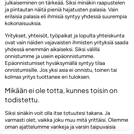
julkaiseminen on tärkeää. Siksi minäkin raapustelen
ja pintautan näitä pieniä hajatusten palasia. Vain
erilaisia palasia eli ihmisiä syntyy yhdessä suurempia
kokonaisuuksia.
Yritykset, yhteisöt, työpaikat ja lopulta yhteiskunta
ovat vain näiden vajavaisten ihmisten yrityksiä saada
yhdessä enemmän aikaiseksi. Siksi välillä
onnistumme ja usein epäonnistumme.
Epäonnistumiset hyväksymällä syntyy tilaa
onnistumisille. Jos yksi asia ei onnistu, toinen tai
kolmas yritys tuottanee eri tuloksen.
Mikään ei ole totta, kunnes toisin on
todistettu.
Siksi sinäkin voit olla itse totuutesi takana. Ja
varmasti olet, vaikka joku muu mitä yrittäisi. Olemme
oman ajattelumme vankeja ja varsin taipuvaisia
toimimaan luontaisten taipumustemme mukaan.