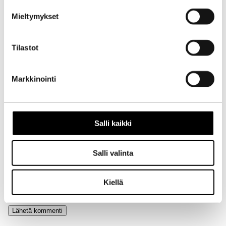
Mieltymykset
Aihe
Tilastot
Markkinointi
Nimi
Salli kaikki
Sähköpostiosoite
Salli valinta
Kotisivu
Kiellä