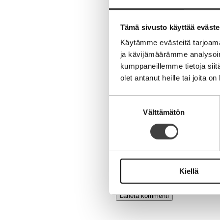
Aihe
Tämä sivusto käyttää eväste
Käytämme evästeitä tarjoama
ja kävijämäärämme analysoim
kumppaneillemme tietoja siitä
olet antanut heille tai joita o
Nimi
Suostumuksen
Välttämätön
valinta
Sähköpostiosoite
Kotisivu
Kiellä
Alternative: