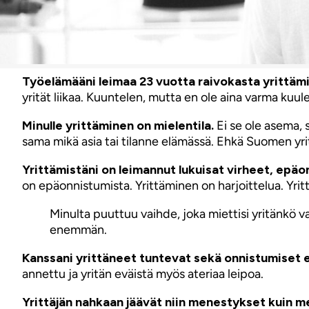
Työelämääni leimaa 23 vuotta raivokasta yrittäm
yrität liikaa. Kuuntelen, mutta en ole aina varma kuul
Minulle yrittäminen on mielentila.
Ei se ole asema, s
sama mikä asia tai tilanne elämässä. Ehkä Suomen yrit
Yrittämistäni on leimannut lukuisat virheet, epäo
on epäonnistumista. Yrittäminen on harjoittelua. Yritt
Minulta puuttuu vaihde, joka miettisi yritänkö va
enemmän.
Kanssani yrittäneet tuntevat sekä onnistumiset 
annettu ja yritän eväistä myös ateriaa leipoa.
Yrittäjän nahkaan jäävät niin menestykset kuin 