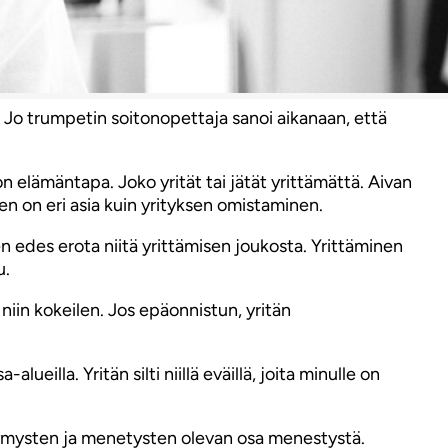
a. Jo trumpetin soitonopettaja sanoi aikanaan, että
on elämäntapa. Joko yrität tai jätät yrittämättä. Aivan
en on eri asia kuin yrityksen omistaminen.
en edes erota niitä yrittämisen joukosta. Yrittäminen
u.
 niin kokeilen. Jos epäonnistun, yritän
alueilla. Yritän silti niillä eväillä, joita minulle on
ttymysten ja menetysten olevan osa menestystä.