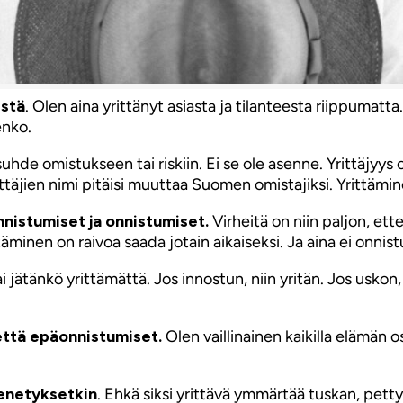
istä
. Olen aina yrittänyt asiasta ja tilanteesta riippumatt
enko.
uhde omistukseen tai riskiin. Ei se ole asenne. Yrittäjyys 
täjien nimi pitäisi muuttaa Suomen omistajiksi. Yrittämin
nnistumiset ja onnistumiset.
Virheitä on niin paljon, ett
äminen on raivoa saada jotain aikaiseksi. Ja aina ei onnist
i jätänkö yrittämättä. Jos innostun, niin yritän. Jos uskon,
että epäonnistumiset.
Olen vaillinainen kaikilla elämän osa-
menetyksetkin
. Ehkä siksi yrittävä ymmärtää tuskan, pe