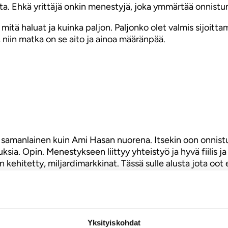
ta. Ehkä yrittäjä onkin menestyjä, joka ymmärtää onnist
ä haluat ja kuinka paljon. Paljonko olet valmis sijoittama
, niin matka on se aito ja ainoa määränpää.
oot samanlainen kuin Ami Hasan nuorena. Itsekin oon onnis
a. Opin. Menestykseen liittyy yhteistyö ja hyvä fiilis ja 
 kehitetty, miljardimarkkinat. Tässä sulle alusta jota oot 
ti
Yksityiskohdat