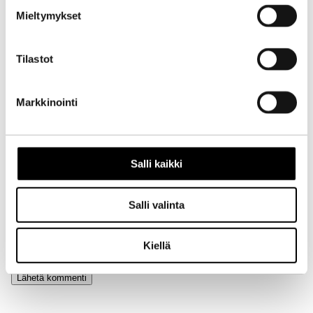
Mieltymykset
Aihe
Tilastot
Markkinointi
Nimi
Salli kaikki
Sähköpostiosoite
Salli valinta
Kotisivu
Kiellä
Alternative: