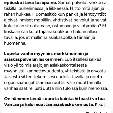
epäuskottava tasapaino.
Samat palvelut verkossa,
tiskillä, puhelimessa ja liikkeessä. Hitto mitä ajan ja
rahan hukkaa. Huomasitko kun pankit ja lentoyhtiöt
ajoivat ihmiset mobiiliin, yhdistivät palvelut ja saivat
kuluttajan sitoutumaan, ostamaan ja viihtymään? Et
koskaan saa kuluttajaasi koukkuun haluamallasi
tavalla, jos et mallinna asiakaspolkua tänään ja
huomenna.
Lopeta vanha myynnin, markkinoinnin ja
asiakaspalvelun laskeminen.
Luo itsellesi selkeä
visio yli toimialarajojen asiakaskohtaisesta
myynnistä, kannattavuudesta, yhteisöstä ja arvosta.
Järjestä sitten tekemisesi uudella tavalla ja opeta
organisaatio jahtaamaan uutta. Vain muuttamalla
vanhaa saat reilusti uutta niin tuloissa kuin menoissa.
On hämmentävää seurata kuinka hitaasti virtaa
Vantaa ja halu muuttaa asiakaskokemusta.
Kikut
on annettu ja mukuista väännetään. Oikeasti olisi