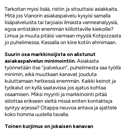
Tarkoitan myisi lisää, ristiin ja sitouttaisi asiakkaita.
Mitä jos Vianorin asiakaspalvelu kysyisi samalla
lisäpalveluista tai tarjoaisi ilmaista vanneanalyysiä,
egoa entistäkin enemmän kiillottaville kiekoille?
Limua ja muuta pitäisi varmaan myydä Kotipizzasta
jo puhelimessa. Kassalla on kiire kotiin ahmimaan.
Suurin osa markkinoijista on alistunut
asiakaspalvelun minimointiin.
Asiakasta
työnnetään itse ”palveluun”, puhelimesta saa työllä
minimin, eikä muutkaan kanavat jouduta
kuluttamaan hetkessä enemmän. Kaikki keinot ja
työkalut on kyllä saatavissa jos ajatus kohtaa
osaamisen. Miksi myynti ja markkinointi pitää
siilottaa erikseen sieltä missä eniten kontakteja
syntyy arjessa? Otappa neuvoa antava ja ajattele
koko homma uudella tavalla.
Toinen kurjimus on jokaisen kanavan