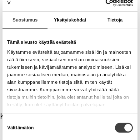
aika ajatella asiakkaiden palvelua tulon- eikä kulun
lähteenä.
Suostumus
Yksityiskohdat
Tietoja
Varaa vartti johdosta ja laita asiakkaan kokemus
uudelle tasolle.
Hyvä ideahan on aina hitonmoista
tekemistä vaille valamis!
Tämä sivusto käyttää evästeitä
V
Käytämme evästeitä tarjoamamme sisällön ja mainosten
räätälöimiseen, sosiaalisen median ominaisuuksien
Kirjoittaja on Moment Groupin hallituksen
tukemiseen ja kävijämäärämme analysoimiseen. Lisäksi
puheenjohtaja
jaamme sosiaalisen median, mainosalan ja analytiikka-
alan kumppaneillemme tietoja siitä, miten käytät
sivustoamme. Kumppanimme voivat yhdistää näitä
tietoja muihin tietoihin, joita olet antanut heille tai joita on
kerätty, kun olet käyttänyt heidän palvelujaan.
Kommentit
Suostumuksen
Välttämätön
valinta
Kirjoita kommentti