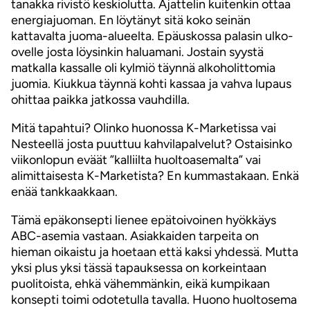
tanakka rivistö keskiolutta. Ajattelin kuitenkin ottaa
energiajuoman. En löytänyt sitä koko seinän
kattavalta juoma-alueelta. Epäuskossa palasin ulko-
ovelle josta löysinkin haluamani. Jostain syystä
matkalla kassalle oli kylmiö täynnä alkoholittomia
juomia. Kiukkua täynnä kohti kassaa ja vahva lupaus
ohittaa paikka jatkossa vauhdilla.
Mitä tapahtui? Olinko huonossa K-Marketissa vai
Nesteellä josta puuttuu kahvilapalvelut? Ostaisinko
viikonlopun eväät ”kalliilta huoltoasemalta” vai
alimittaisesta K-Marketista? En kummastakaan. Enkä
enää tankkaakkaan.
Tämä epäkonsepti lienee epätoivoinen hyökkäys
ABC-asemia vastaan. Asiakkaiden tarpeita on
hieman oikaistu ja hoetaan että kaksi yhdessä. Mutta
yksi plus yksi tässä tapauksessa on korkeintaan
puolitoista, ehkä vähemmänkin, eikä kumpikaan
konsepti toimi odotetulla tavalla. Huono huoltosema