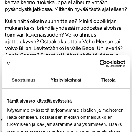
kertaa kehno ruokakauppa ei aiheuta yhtään
pysähdystä jatkossa. Mitähän hyvää tästä ajatellaan?
Kuka näitä oikein suunnittelee? Minkä oppikirjan
mukaan kaksi brändiä yhdessä muodostaa aivoissa
toimivan kokonaisuuden? Veikö ahneus
ajattelukyvyn? Ostaako kuluttaja Veho Mersun tai
Volvo Bilian. Levitetäänkö leivälle Becel Unileveriä?
Apple Sonera? Ei taatusti. Aivot eivät tällä tavalla
brändejä käsittele. Brändiä ei synny vaan ainoastaan
epätoivoinen tapa yrittää yhdistellä
palvelukonsepteja. Eikä lisäarvoa. Ei ymmärrystä eikä
Suostumus
Yksityiskohdat
Tietoja
minkäänlaista kunnioitusta asiakkaan tarpeita
kohtaan. Susi jo syntyessään.
ps. Siwa on auki ja Tuut Tuut Alepaan!
Tämä sivusto käyttää evästeitä
Käytämme evästeitä tarjoamamme sisällön ja mainosten
räätälöimiseen, sosiaalisen median ominaisuuksien
Kommentit
tukemiseen ja kävijämäärämme analysoimiseen. Lisäksi
jaamme sosiaalisen median, mainosalan ja analytiikka-