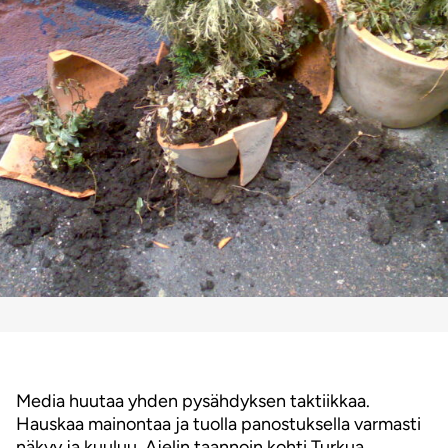
Media huutaa yhden pysähdyksen taktiikkaa.
Hauskaa mainontaa ja tuolla panostuksella varmasti
näkyy ja kuuluu. Ajelin taannoin kohti Turkua.