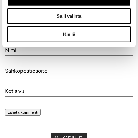
Salli valinta
Kiellä
Nimi
Sähköpostiosoite
Kotisivu
Alternative:
MARKKINOINTI
MARKKINOINTI
KASVU