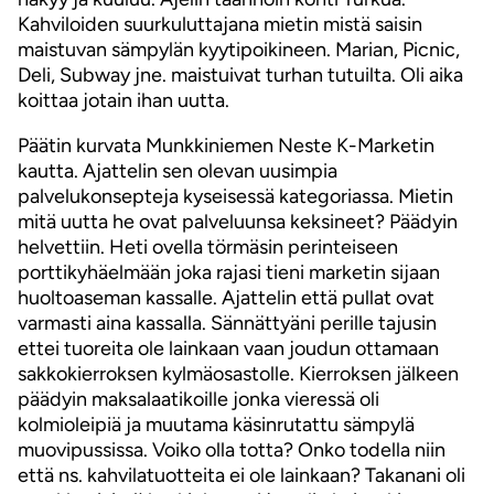
Kahviloiden suurkuluttajana mietin mistä saisin
maistuvan sämpylän kyytipoikineen. Marian, Picnic,
Deli, Subway jne. maistuivat turhan tutuilta. Oli aika
koittaa jotain ihan uutta.
Päätin kurvata Munkkiniemen Neste K-Marketin
kautta. Ajattelin sen olevan uusimpia
palvelukonsepteja kyseisessä kategoriassa. Mietin
mitä uutta he ovat palveluunsa keksineet? Päädyin
helvettiin. Heti ovella törmäsin perinteiseen
porttikyhäelmään joka rajasi tieni marketin sijaan
huoltoaseman kassalle. Ajattelin että pullat ovat
varmasti aina kassalla. Sännättyäni perille tajusin
ettei tuoreita ole lainkaan vaan joudun ottamaan
sakkokierroksen kylmäosastolle. Kierroksen jälkeen
päädyin maksalaatikoille jonka vieressä oli
kolmioleipiä ja muutama käsinrutattu sämpylä
muovipussissa. Voiko olla totta? Onko todella niin
että ns. kahvilatuotteita ei ole lainkaan? Takanani oli