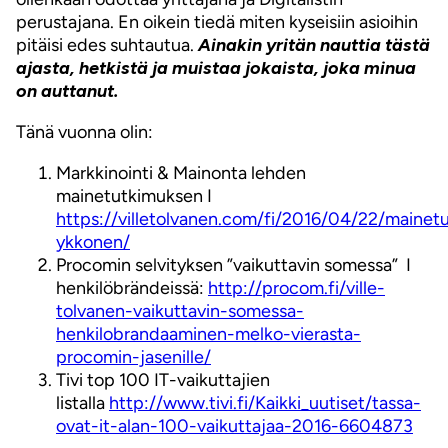
perustajana. En oikein tiedä miten kyseisiin asioihin
pitäisi edes suhtautua.
Ainakin yritän nauttia tästä
ajasta, hetkistä ja muistaa jokaista, joka minua
on auttanut.
Tänä vuonna olin:
Markkinointi & Mainonta lehden
mainetutkimuksen I
https://villetolvanen.com/fi/2016/04/22/mainet
ykkonen/
Procomin selvityksen ”vaikuttavin somessa” I
henkilöbrändeissä:
http://procom.fi/ville-
tolvanen-vaikuttavin-somessa-
henkilobrandaaminen-melko-vierasta-
procomin-jasenille/
Tivi top 100 IT-vaikuttajien
listalla
http://www.tivi.fi/Kaikki_uutiset/tassa-
ovat-it-alan-100-vaikuttajaa-2016-6604873