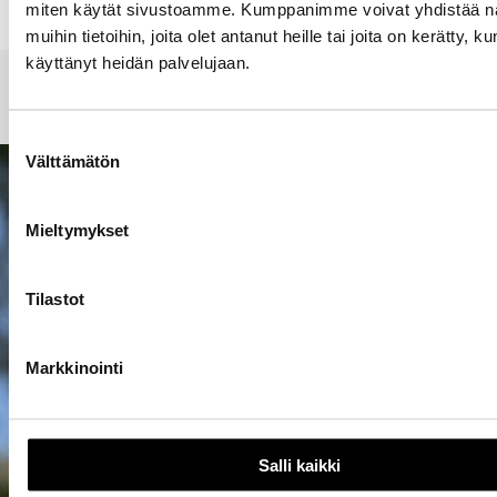
miten käytät sivustoamme. Kumppanimme voivat yhdistää näi
muihin tietoihin, joita olet antanut heille tai joita on kerätty, ku
KASVU
käyttänyt heidän palvelujaan.
MITÄ SINÄ ARVOSTAT?
Lue lisää
Suostumuksen
Välttämätön
valinta
Mieltymykset
Tilastot
Markkinointi
Salli kaikki