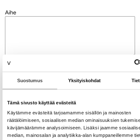
Aihe
Nimi
Suostumus
Yksityiskohdat
Tie
Sähköpostiosoite
Tämä sivusto käyttää evästeitä
Kotisivu
Käytämme evästeitä tarjoamamme sisällön ja mainosten
räätälöimiseen, sosiaalisen median ominaisuuksien tukemise
kävijämäärämme analysoimiseen. Lisäksi jaamme sosiaalis
median, mainosalan ja analytiikka-alan kumppaneillemme tieto
Alternative: