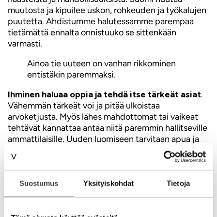
muutosta ja kipuilee uskon, rohkeuden ja työkalujen
puutetta. Ahdistumme halutessamme parempaa
tietämättä ennalta onnistuuko se sittenkään
varmasti.
Ainoa tie uuteen on vanhan rikkominen
entistäkin paremmaksi.
Ihminen haluaa oppia ja tehdä itse tärkeät asiat
.
Vähemmän tärkeät voi ja pitää ulkoistaa
arvoketjusta. Myös lähes mahdottomat tai vaikeat
tehtävät kannattaa antaa niitä paremmin hallitseville
ammattilaisille. Uuden luomiseen tarvitaan apua ja
ääriviivoja, suuntaa ja havaintopisteitä
hallitsemattomasta avaruudesta.
Oikeilla ääriviivoilla ja kannustuksella ihminen
Suostumus
Yksityiskohdat
Tietoja
oivaltaa tarvittavan ja puuttuvan tekemisen aivan
itse. Sitä kautta hyväksytään myös tarve ja halu
muutoksille.
Parhaimmillaan oivalletaan yhdessä