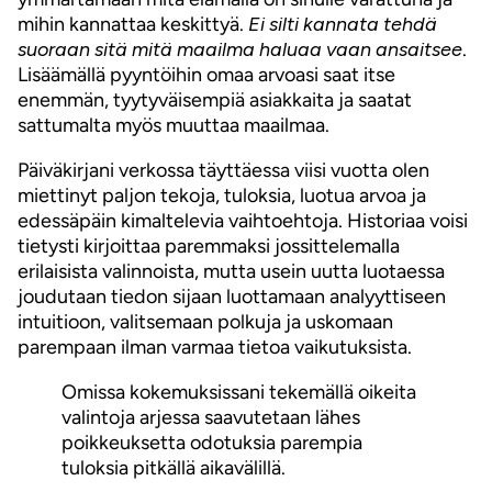
mihin kannattaa keskittyä.
Ei silti kannata tehdä
suoraan sitä mitä maailma haluaa vaan ansaitsee
.
Lisäämällä pyyntöihin omaa arvoasi saat itse
enemmän, tyytyväisempiä asiakkaita ja saatat
sattumalta myös muuttaa maailmaa.
Päiväkirjani verkossa täyttäessa viisi vuotta olen
miettinyt paljon tekoja, tuloksia, luotua arvoa ja
edessäpäin kimaltelevia vaihtoehtoja. Historiaa voisi
tietysti kirjoittaa paremmaksi jossittelemalla
erilaisista valinnoista, mutta usein uutta luotaessa
joudutaan tiedon sijaan luottamaan analyyttiseen
intuitioon, valitsemaan polkuja ja uskomaan
parempaan ilman varmaa tietoa vaikutuksista.
Omissa kokemuksissani tekemällä oikeita
valintoja arjessa saavutetaan lähes
poikkeuksetta odotuksia parempia
tuloksia pitkällä aikavälillä.