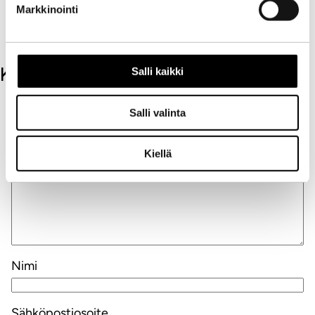
Markkinointi
saattaa näyttäytyä itselle ja muille
menestyksenä.
Kommentit
Salli kaikki
Kirjoita kommentti
Salli valinta
Aihe
Kiellä
Nimi
Sähköpostiosoite