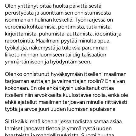
Olen yrittänyt pitää huolta päivittäisestä
perustyöstä ja suorittamisen onnistumisesta
isommankin hulinan keskellä. Työni arjessa on
verbeinä kohtaamisia, pohtimista, tutkimista,
kirjoittamista, puhumista, auttamista, ideointia ja
raportointia. Maailmani pyytää minulta apua,
työkaluja, näkemystä ja tuloksia paremman
liiketoiminnan luomiseen tai digitalisaation
ymmärtämiseen ja hyödyntämiseen.
Olenko onnistunut hyväksymään itselleni maailman
tarjoaman auttajan ja valmentajan roolin? En aivan
kokonaan. En ole ehkä täysin uskaltanut ottaa
itselleni niin arvokkaalta kuulostavaa roolia, enkä ole
ehkä ajatellut maailman tarjoavan minulle riittävästi
työtä ja arvoa juuri uuden luomisen apulaisena.
Silti kaikki mitä koen arjessa todistaa samaa asiaa.
Ihmiset janoavat tietoa ja ymmärrystä uuden
haasteista ja mahdollisuuksista. Suomi huutaa