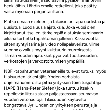
siinä matkustaviin ja seuraavilla pysäkeillä lähteviin
henkilöihin. Lähdin omalle retkelleni, joka päättyi
vasta myöhään perjantai iltana.
Matka omaan mieleeni ja takaisin on tapa uudistaa ja
uusiutua. Luoda uusia ajatuksia. Joka vuosi olen
kirjoittanut itselleni tärkeimpiä ajatuksia seminaarin
aikana tai hetki tapahtuman jälkeen. Kaksi vuotta
sitten syntyi tarina ja video nollapalaverista, viime
vuonna oivallus myyntikulttuurin murroksesta.
Tämän vuoden ajatukset pyörivät tuottavuuden,
verkostojen ja verkostoitumisen ympärillä.
NBF -tapahtuman veteraaneille tulevat tutuksi myös
tilaisuuden järjestäjät. Yhden parhaista
ohjelmanumeroista pitää yrityksen toimitusjohtaja
HAPE (Hans-Peter Siefen) joka tuntuu itsekin
repeilevän liitoksistaan paljastaessaan seuraavan
vuoden vetonauloja. Tilaisuuden käytäviltä
bongattava Jyri Linden on yrityksen perustaja ja