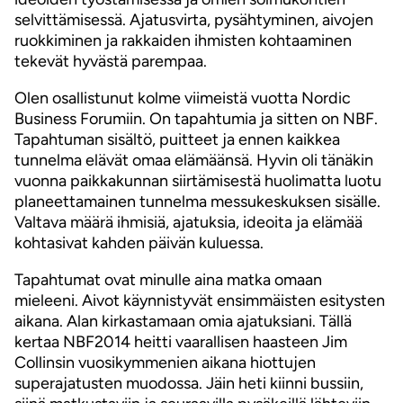
selvittämisessä. Ajatusvirta, pysähtyminen, aivojen
ruokkiminen ja rakkaiden ihmisten kohtaaminen
tekevät hyvästä parempaa.
Olen osallistunut kolme viimeistä vuotta Nordic
Business Forumiin. On tapahtumia ja sitten on NBF.
Tapahtuman sisältö, puitteet ja ennen kaikkea
tunnelma elävät omaa elämäänsä. Hyvin oli tänäkin
vuonna paikkakunnan siirtämisestä huolimatta luotu
planeettamainen tunnelma messukeskuksen sisälle.
Valtava määrä ihmisiä, ajatuksia, ideoita ja elämää
kohtasivat kahden päivän kuluessa.
Tapahtumat ovat minulle aina matka omaan
mieleeni. Aivot käynnistyvät ensimmäisten esitysten
aikana. Alan kirkastamaan omia ajatuksiani. Tällä
kertaa NBF2014 heitti vaarallisen haasteen Jim
Collinsin vuosikymmenien aikana hiottujen
superajatusten muodossa. Jäin heti kiinni bussiin,