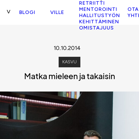
RETRIITTI
MENTOROINTI
OTA
BLOGI
VILLE
HALLITUSTYÖN
YHT
KEHITTÄMINEN
OMISTAJUUS
10.10.2014
KASVU
Matka mieleen ja takaisin