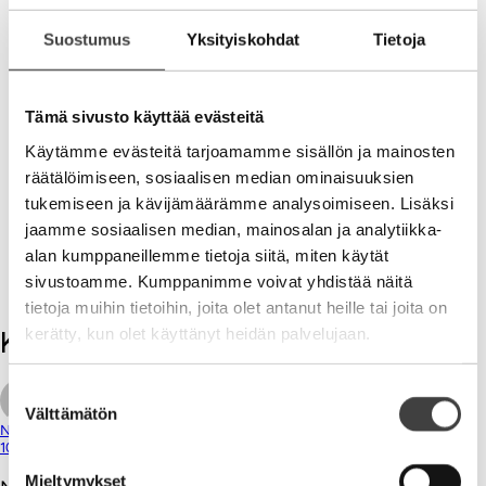
Kiitollisin mielin matkaan ajassa ja paikassa hyvän
Suostumus
Yksityiskohdat
Tietoja
tapahtuman siivin. Näen kohtaamisille digiaikanakin
loistavan tulevaisuuden. Ehkä jopa entistäkin
paremman. Voittajat levittävät tapahtumat
Tämä sivusto käyttää evästeitä
yhteisöiksi ja tunnelman ajasta ja paikasta
riippumattomiksi. Digitaalisista palveluista kasvaa
Käytämme evästeitä tarjoamamme sisällön ja mainosten
osallistujia ja faneja yhdistäviä ja kokemuksia jakavia
räätälöimiseen, sosiaalisen median ominaisuuksien
käytäviä entistäkin vaikuttavampiin kohtaamisiin.
tukemiseen ja kävijämäärämme analysoimiseen. Lisäksi
Harvoin tarjotaan missään mitään näin hyvää
jaamme sosiaalisen median, mainosalan ja analytiikka-
sopivalla ajalla ja rahalla. Matka omaan ajatuksiin
alan kumppaneillemme tietoja siitä, miten käytät
taitaa olla matkoista mieluisin.
sivustoamme. Kumppanimme voivat yhdistää näitä
tietoja muihin tietoihin, joita olet antanut heille tai joita on
kerätty, kun olet käyttänyt heidän palvelujaan.
Kommentit
Suostumuksen
Välttämätön
valinta
Niina Sainius
10.10.2014
Mieltymykset