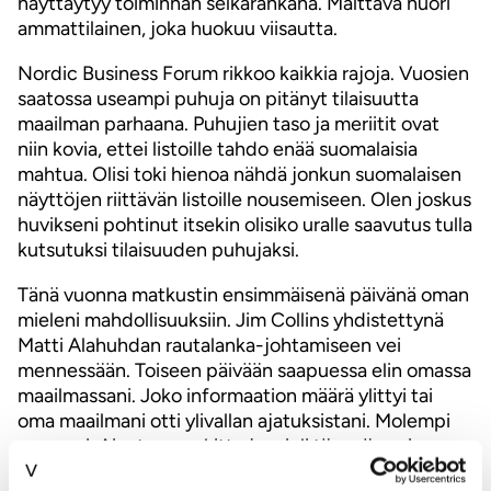
näyttäytyy toiminnan selkärankana. Malttava nuori
ammattilainen, joka huokuu viisautta.
Nordic Business Forum rikkoo kaikkia rajoja. Vuosien
saatossa useampi puhuja on pitänyt tilaisuutta
maailman parhaana. Puhujien taso ja meriitit ovat
niin kovia, ettei listoille tahdo enää suomalaisia
mahtua. Olisi toki hienoa nähdä jonkun suomalaisen
näyttöjen riittävän listoille nousemiseen. Olen joskus
huvikseni pohtinut itsekin olisiko uralle saavutus tulla
kutsutuksi tilaisuuden puhujaksi.
Tänä vuonna matkustin ensimmäisenä päivänä oman
mieleni mahdollisuuksiin. Jim Collins yhdistettynä
Matti Alahuhdan rautalanka-johtamiseen vei
mennessään. Toiseen päivään saapuessa elin omassa
maailmassani. Joko informaation määrä ylittyi tai
oma maailmani otti ylivallan ajatuksistani. Molempi
parempi. Aivot on ruokittu ja mieli täynnä uusi
ideoita. Ajatus lentää edellisiä päiviä vahvemmin.