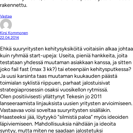
rakennettu.
Vastaa
Kirsi Kommonen
22.04.2014
Ehkä suuryritysten kehitysyksiköitä voitaisiin alkaa johtaa
kuin ryhmää start-upeja: Useita, pieniä hankkeita, joita
testataan yhdessä muutaman asiakkaan kanssa, ja sitten
joko fail fast (max 3 kk?) tai eteenpäin kehitysputkessa?
Ja uusi karsinta taas muutaman kuukauden päästä
toimialan syklistä riippuen, parhaat jalostuisivat
strategiaprosessin osaksi vuosikellon rytmissä.
Olen positiivisesti yllättynyt Tekesin jo 2011
lanseeraamista linjauksista uusien yritysten arvioimiseen.
Vastaavaa voisi soveltaa suuryritysten sisälläkin.
Haasteeksi jää, löytyykö ”silmistä paloa” myös ideoiden
läpiviemiseen. Mahdollisuuksia nähdään ja ideoita
syntyy, mutta miten ne saadaan jalostetuksi