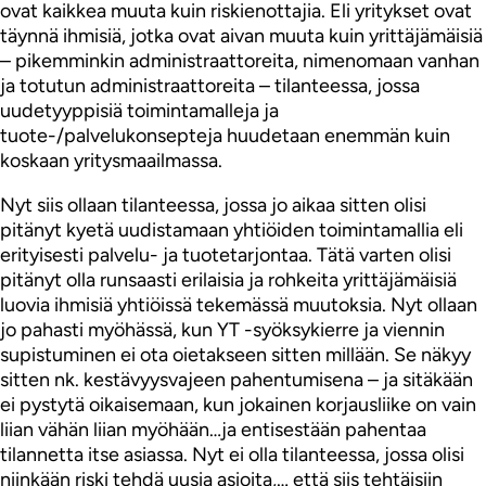
ovat kaikkea muuta kuin riskienottajia. Eli yritykset ovat
täynnä ihmisiä, jotka ovat aivan muuta kuin yrittäjämäisiä
– pikemminkin administraattoreita, nimenomaan vanhan
ja totutun administraattoreita – tilanteessa, jossa
uudetyyppisiä toimintamalleja ja
tuote-/palvelukonsepteja huudetaan enemmän kuin
koskaan yritysmaailmassa.
Nyt siis ollaan tilanteessa, jossa jo aikaa sitten olisi
pitänyt kyetä uudistamaan yhtiöiden toimintamallia eli
erityisesti palvelu- ja tuotetarjontaa. Tätä varten olisi
pitänyt olla runsaasti erilaisia ja rohkeita yrittäjämäisiä
luovia ihmisiä yhtiöissä tekemässä muutoksia. Nyt ollaan
jo pahasti myöhässä, kun YT -syöksykierre ja viennin
supistuminen ei ota oietakseen sitten millään. Se näkyy
sitten nk. kestävyysvajeen pahentumisena – ja sitäkään
ei pystytä oikaisemaan, kun jokainen korjausliike on vain
liian vähän liian myöhään…ja entisestään pahentaa
tilannetta itse asiassa. Nyt ei olla tilanteessa, jossa olisi
niinkään riski tehdä uusia asioita,… että siis tehtäisiin