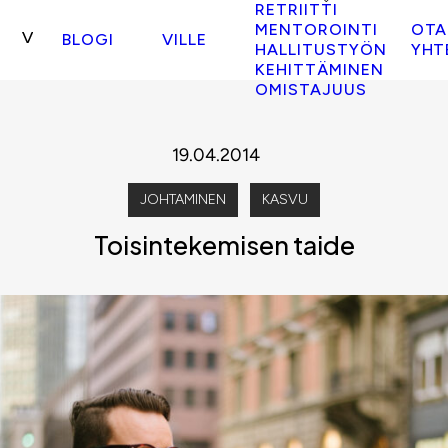
RETRIITTI
MENTOROINTI
OTA
BLOGI
VILLE
HALLITUSTYÖN
YHT
KEHITTÄMINEN
OMISTAJUUS
19.04.2014
JOHTAMINEN
KASVU
Toisin­tekemisen taide