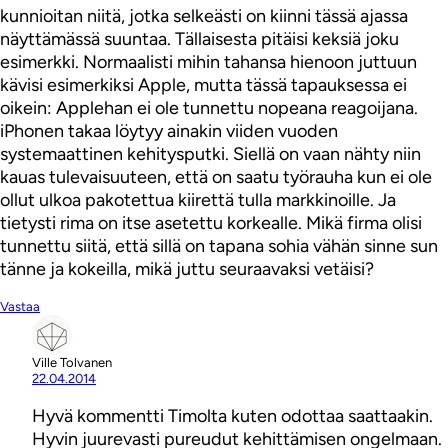
kunnioitan niitä, jotka selkeästi on kiinni tässä ajassa
näyttämässä suuntaa. Tällaisesta pitäisi keksiä joku
esimerkki. Normaalisti mihin tahansa hienoon juttuun
kävisi esimerkiksi Apple, mutta tässä tapauksessa ei
oikein: Applehan ei ole tunnettu nopeana reagoijana.
iPhonen takaa löytyy ainakin viiden vuoden
systemaattinen kehitysputki. Siellä on vaan nähty niin
kauas tulevaisuuteen, että on saatu työrauha kun ei ole
ollut ulkoa pakotettua kiirettä tulla markkinoille. Ja
tietysti rima on itse asetettu korkealle. Mikä firma olisi
tunnettu siitä, että sillä on tapana sohia vähän sinne sun
tänne ja kokeilla, mikä juttu seuraavaksi vetäisi?
Vastaa
Ville Tolvanen
22.04.2014
Hyvä kommentti Timolta kuten odottaa saattaakin.
Hyvin juurevasti pureudut kehittämisen ongelmaan.