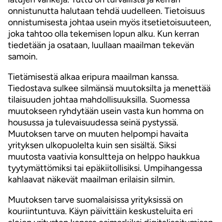
onnistunutta halutaan tehdä uudelleen. Tietoisuus
onnistumisesta johtaa usein myös itsetietoisuuteen,
joka tahtoo olla tekemisen lopun alku. Kun kerran
tiedetään ja osataan, luullaan maailman tekevän
samoin.
Tietämisestä alkaa eripura maailman kanssa.
Tiedostava sulkee silmänsä muutoksilta ja menettää
tilaisuuden johtaa mahdollisuuksilla. Suomessa
muutokseen ryhdytään usein vasta kun homma on
housussa ja tulevaisuudessa seinä pystyssä.
Muutoksen tarve on muuten helpompi havaita
yrityksen ulkopuolelta kuin sen sisältä. Siksi
muutosta vaativia konsultteja on helppo haukkua
tyytymättömiksi tai epäkiitollisiksi. Umpihangessa
kahlaavat näkevät maailman erilaisin silmin.
Muutoksen tarve suomalaisissa yrityksissä on
kouriintuntuva. Käyn päivittäin keskusteluita eri