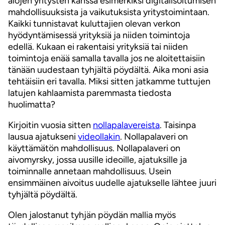
alojen yritysten kanssa esimerkiksi digitalisoitumisen
mahdollisuuksista ja vaikutuksista yritystoimintaan.
Kaikki tunnistavat kuluttajien olevan verkon
hyödyntämisessä yrityksiä ja niiden toimintoja
edellä. Kukaan ei rakentaisi yrityksiä tai niiden
toimintoja enää samalla tavalla jos ne aloitettaisiin
tänään uudestaan tyhjältä pöydältä. Aika moni asia
tehtäisiin eri tavalla. Miksi sitten jatkamme tuttujen
latujen kahlaamista paremmasta tiedosta
huolimatta?
Kirjoitin vuosia sitten
nollapalavereista
. Taisinpa
lausua ajatukseni
videollakin
. Nollapalaveri on
käyttämätön mahdollisuus. Nollapalaveri on
aivomyrsky, jossa uusille ideoille, ajatuksille ja
toiminnalle annetaan mahdollisuus. Usein
ensimmäinen aivoitus uudelle ajatukselle lähtee juuri
tyhjältä pöydältä.
Olen jalostanut tyhjän pöydän mallia myös