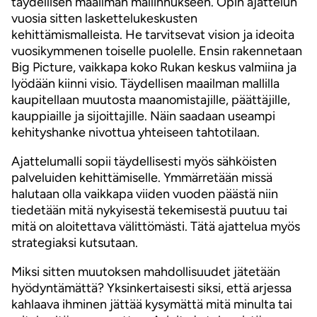
täydellisen maailman mallinnukseen. Opin ajattelun
vuosia sitten laskettelukeskusten
kehittämismalleista. He tarvitsevat vision ja ideoita
vuosikymmenen toiselle puolelle. Ensin rakennetaan
Big Picture, vaikkapa koko Rukan keskus valmiina ja
lyödään kiinni visio. Täydellisen maailman mallilla
kaupitellaan muutosta maanomistajille, päättäjille,
kauppiaille ja sijoittajille. Näin saadaan useampi
kehityshanke nivottua yhteiseen tahtotilaan.
Ajattelumalli sopii täydellisesti myös sähköisten
palveluiden kehittämiselle. Ymmärretään missä
halutaan olla vaikkapa viiden vuoden päästä niin
tiedetään mitä nykyisestä tekemisestä puutuu tai
mitä on aloitettava välittömästi. Tätä ajattelua myös
strategiaksi kutsutaan.
Miksi sitten muutoksen mahdollisuudet jätetään
hyödyntämättä? Yksinkertaisesti siksi, että arjessa
kahlaava ihminen jättää kysymättä mitä minulta tai