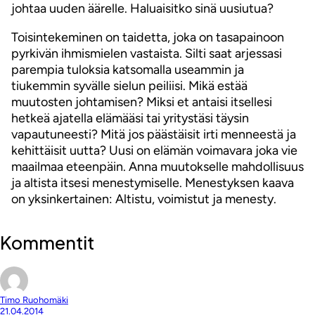
johtaa uuden äärelle. Haluaisitko sinä uusiutua?
Toisintekeminen on taidetta, joka on tasapainoon
pyrkivän ihmismielen vastaista. Silti saat arjessasi
parempia tuloksia katsomalla useammin ja
tiukemmin syvälle sielun peiliisi. Mikä estää
muutosten johtamisen? Miksi et antaisi itsellesi
hetkeä ajatella elämääsi tai yritystäsi täysin
vapautuneesti? Mitä jos päästäisit irti menneestä ja
kehittäisit uutta? Uusi on elämän voimavara joka vie
maailmaa eteenpäin. Anna muutokselle mahdollisuus
ja altista itsesi menestymiselle. Menestyksen kaava
on yksinkertainen: Altistu, voimistut ja menesty.
Kommentit
Timo Ruohomäki
21.04.2014