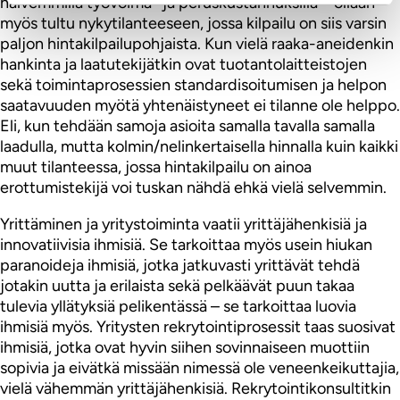
halvemmilla työvoima- ja peruskustannuksilla – ollaan
myös tultu nykytilanteeseen, jossa kilpailu on siis varsin
paljon hintakilpailupohjaista. Kun vielä raaka-aneidenkin
hankinta ja laatutekijätkin ovat tuotantolaitteistojen
sekä toimintaprosessien standardisoitumisen ja helpon
saatavuuden myötä yhtenäistyneet ei tilanne ole helppo.
Eli, kun tehdään samoja asioita samalla tavalla samalla
laadulla, mutta kolmin/nelinkertaisella hinnalla kuin kaikki
muut tilanteessa, jossa hintakilpailu on ainoa
erottumistekijä voi tuskan nähdä ehkä vielä selvemmin.
Yrittäminen ja yritystoiminta vaatii yrittäjähenkisiä ja
innovatiivisia ihmisiä. Se tarkoittaa myös usein hiukan
paranoideja ihmisiä, jotka jatkuvasti yrittävät tehdä
jotakin uutta ja erilaista sekä pelkäävät puun takaa
tulevia yllätyksiä pelikentässä – se tarkoittaa luovia
ihmisiä myös. Yritysten rekrytointiprosessit taas suosivat
ihmisiä, jotka ovat hyvin siihen sovinnaiseen muottiin
sopivia ja eivätkä missään nimessä ole veneenkeikuttajia,
vielä vähemmän yrittäjähenkisiä. Rekrytointikonsultitkin