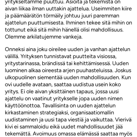
yritykseltämme puuttuu. Asioita ja tekemistä on
aivan liikaa ilman uuttakin ajattelua. Useimmiten kiire
ja päämäärätön törmäily johtuu juuri paremman
ajattelun puuttumisesta. Ihminen tekee sitä mihin on
tottunut eikä sitä mihin hänellä olisi mahdollisuus.
Olemme arkilatujemme vankeja.
Onneksi aina joku oireilee uuden ja vanhan ajattelun
välillä. Yrityksen tunnistavat puutteita visiossa,
yritystarinassa, brändissä tai kehittämisessä. Uuden
luominen alkaa oireesta arjen puuhasteluissa. Joskus
ulkopuolinen siementää uuden mahdollisuuden. Kun
ovi uudelle avataan, saattaa uudistua usein koko
yritys. Ei ole aivan yksittäinen tapaus, jossa uusi
ajattelu on vaatinut yritykselle jopa uuden nimen
käyttöönottoa. Tavallisinta on uuden ajattelun
kirkastaminen strategiaksi, organisaatiomallin
uudistaminen ja uusi tapa viestiä ja vaikuttaa. Vierivä
kivi ei sammaloidu eikä uudet mahdollisuudet jää
tekemättä. Avoimuus omassa elämässä saattaa myös