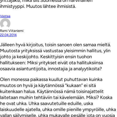
yrittäjäksi, mikä siis Suomessa on harvinainen
ihmistyyppi. Muutos lähtee ihmisistä.
Vastaa
Rami Viitaniemi
22.04.2014
Jälleen hyvä kirjoitus, toisin sanoen olen samaa mieltä.
Muutosta yrityksissä vastustaa yleisimmin hallitus, ylin
johto ja keskijohto. Keskittyisin ensin tuohon
hallitukseen: Miksi yritykset eivät ota hallituksiinsa
osaavia asiantuntijoita, innostajia ja analyytikoita?
Olen monessa paikassa kuullut puhuttavan kuinka
muutos on hyvä ja käytännössä ”kukaan” ei sitä
kuitenkaan halua. Käytännössä nämä toisinajattelit
laitetaan muihin tehtäviin tai kävelemään. Miksi? Koska
he ovat uhka. Uhka saavutetuille eduille, uska
laiskuudelle ajatella, uhka omille pienille ympyröille, uhka
vallan säilymiselle, uhka mukavalle pesälle jota on vuosia