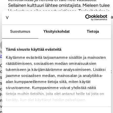
Sellainen kulttuuri lähtee omistajista. Mieleen tulee
Vuokraturva aika opportunistisena, Taaleritehdas ja
jollain tavalla Rovio. Kaikki ovat palveluyrityksiä, jotka
näyttävän kilpailevan erinäköisillä uusilla avauksilla
markkinassa…Syteen tai saveen.
Suostumus
Yksityiskohdat
Tietoja
Vastaa
Tämä sivusto käyttää evästeitä
Tage Johansson
22.04.2014
Käytämme evästeitä tarjoamamme sisällön ja mainosten
räätälöimiseen, sosiaalisen median ominaisuuksien
Ongelmana on yleensä aina ihmiset – ihmiset tekevät
tukemiseen ja kävijämäärämme analysoimiseen. Lisäksi
organisaatiot ja ihmiset tekevät muutokset niissä. Yhtiöt
jaamme sosiaalisen median, mainosalan ja analytiikka-
syntyvät ihmisistä, eivät tuotteista, konsepteista ja
alan kumppaneillemme tietoja siitä, miten käytät
strategioista. Ihmiset tekevät muutoksia. Kun
sivustoamme. Kumppanimme voivat yhdistää näitä
organisaatio taas on täynnä omaa nykytilannettaan jo
tietoja muihin tietoihin, joita olet antanut heille tai joita on
hiukan epätoivoisestikin puolustavia ihmisiä ei mitään
kerätty, kun olet käyttänyt heidän palvelujaan.
muutosta ole helppoa aikaansaada. Palataan silloin
vanhaan valtionhallinnon tapaan helposti: Kun et tee
mitään, et tee mitään väärää – silloin voit nykyopin