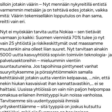
silloin jotakin väärin – Nyt mennään nykyreitillä entistä
varmemmin metsään ja on tehtävä edes jotakin, vaikka
mitä: Väärin tekemiselläkin lopputulos on ihan sama,
reitti vain eri.
Nyt ei myöskään tarvita uutta Nokiaa – sen tietävät
varmaan jo kaikki: Suomen viennistä 70% tulee jo nyt
vain 25 yhtiöstä ja riskikeskittymät ovat maassamme
muutenkin aina olleet liian suuret. Nyt tarvitaan ainakin
5000 uutta kasvuyhtiötä sopiviin toimiviin teknologia- ja
palvelusektoreihin – mieluummin vientiin
suuntautuneina. Jos tapoihinsa pinttyneet vanhat
suuryrityksemme ja pörssiyhtiömmekin samalla
kehittäisivät jotakin uutta vientiin kelpaavaa, ….niin, että
nekin hiukan kasvaisivat ihan kannattavastikin,… ei se
haittaisi. Uusissa yhtiöissä on vain niin paljon helpompaa
omaksua erilainen ihmistyyppi kuin noissa vanhoissa.
Tarvitsemme siis uudentyyppisiä ihmisiä
yrityskenttäämme – sitä tyyppiä on joskus kutsuttu