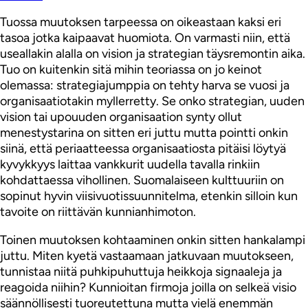
Tuossa muutoksen tarpeessa on oikeastaan kaksi eri
tasoa jotka kaipaavat huomiota. On varmasti niin, että
useallakin alalla on vision ja strategian täysremontin aika.
Tuo on kuitenkin sitä mihin teoriassa on jo keinot
olemassa: strategiajumppia on tehty harva se vuosi ja
organisaatiotakin myllerretty. Se onko strategian, uuden
vision tai upouuden organisaation synty ollut
menestystarina on sitten eri juttu mutta pointti onkin
siinä, että periaatteessa organisaatiosta pitäisi löytyä
kyvykkyys laittaa vankkurit uudella tavalla rinkiin
kohdattaessa vihollinen. Suomalaiseen kulttuuriin on
sopinut hyvin viisivuotissuunnitelma, etenkin silloin kun
tavoite on riittävän kunnianhimoton.
Toinen muutoksen kohtaaminen onkin sitten hankalampi
juttu. Miten kyetä vastaamaan jatkuvaan muutokseen,
tunnistaa niitä puhkipuhuttuja heikkoja signaaleja ja
reagoida niihin? Kunnioitan firmoja joilla on selkeä visio
säännöllisesti tuoreutettuna mutta vielä enemmän