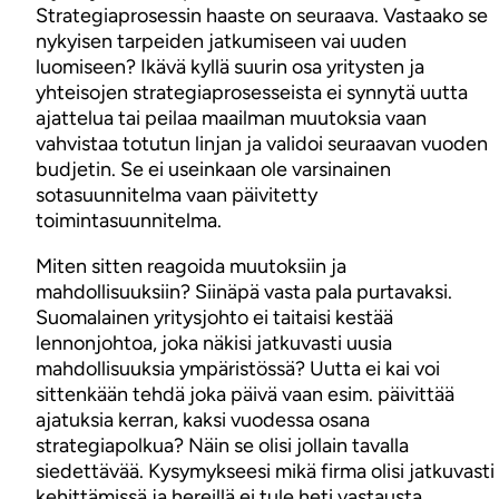
Strategiaprosessin haaste on seuraava. Vastaako se
nykyisen tarpeiden jatkumiseen vai uuden
luomiseen? Ikävä kyllä suurin osa yritysten ja
yhteisojen strategiaprosesseista ei synnytä uutta
ajattelua tai peilaa maailman muutoksia vaan
vahvistaa totutun linjan ja validoi seuraavan vuoden
budjetin. Se ei useinkaan ole varsinainen
sotasuunnitelma vaan päivitetty
toimintasuunnitelma.
Miten sitten reagoida muutoksiin ja
mahdollisuuksiin? Siinäpä vasta pala purtavaksi.
Suomalainen yritysjohto ei taitaisi kestää
lennonjohtoa, joka näkisi jatkuvasti uusia
mahdollisuuksia ympäristössä? Uutta ei kai voi
sittenkään tehdä joka päivä vaan esim. päivittää
ajatuksia kerran, kaksi vuodessa osana
strategiapolkua? Näin se olisi jollain tavalla
siedettävää. Kysymykseesi mikä firma olisi jatkuvasti
kehittämissä ja hereillä ei tule heti vastausta.