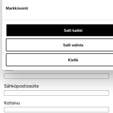
Vastaa
Markkinointi
Kirjoita kommentti
Aihe
Salli kaikki
Salli valinta
Kiellä
Nimi
Sähköpostiosoite
Kotisivu