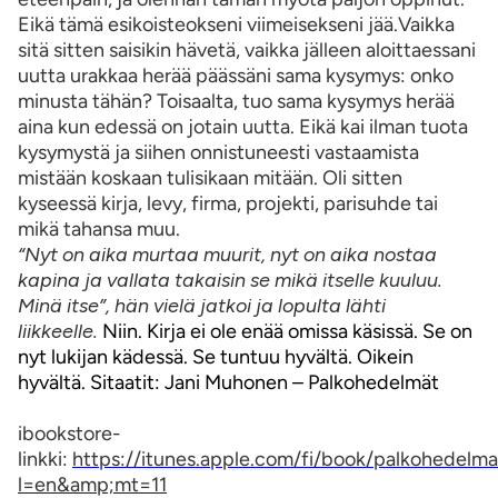
Eikä tämä esikoisteokseni viimeisekseni jää.
Vaikka
sitä sitten saisikin hävetä, vaikka jälleen aloittaessani
uutta urakkaa herää päässäni sama kysymys: onko
minusta tähän? Toisaalta, tuo sama kysymys herää
aina kun edessä on jotain uutta. Eikä kai ilman tuota
kysymystä ja siihen onnistuneesti vastaamista
mistään koskaan tulisikaan mitään. Oli sitten
kyseessä kirja, levy, firma, projekti, parisuhde tai
mikä tahansa muu.
“Nyt on aika murtaa muurit, nyt on aika nostaa
kapina ja vallata takaisin se mikä itselle kuuluu.
Minä itse”, hän vielä jatkoi ja lopulta lähti
liikkeelle.
Niin. Kirja ei ole enää omissa käsissä. Se on
nyt lukijan kädessä. Se tuntuu hyvältä. Oikein
hyvältä. Sitaatit: Jani Muhonen – Palkohedelmät
ibookstore-
linkki:
https://itunes.apple.com/fi/book/palkohedel
l=en&amp;mt=11