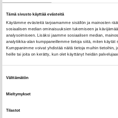
Jani Muhonen
Tämä sivusto käyttää evästeitä
18.06.2013
Käytämme evästeitä tarjoamamme sisällön ja mainosten räät
Kiitos, ja loistoidea! Kuka ottaa kopin?
sosiaalisen median ominaisuuksien tukemiseen ja kävijäm
analysoimiseen. Lisäksi jaamme sosiaalisen median, mainos
Vastaa
analytiikka-alan kumppaneillemme tietoja siitä, miten käytä
Kumppanimme voivat yhdistää näitä tietoja muihin tietoihin, jo
piirimyyja
heille tai joita on kerätty, kun olet käyttänyt heidän palvelujaa
18.06.2013
Mä voin kirjoittaa, kunhan sen nyt ekakai
tilaan
Suostumuksen
Välttämätön
valinta
Vastaa
Mieltymykset
Jani Muhonen
18.06.2013
Mahtavaa.
Tilastot