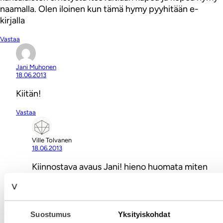
naamalla. Olen iloinen kun tämä hymy pyyhitään e-
kirjalla
Vastaa
Jani Muhonen
18.06.2013
Kiitän!
Vastaa
Ville Tolvanen
18.06.2013
Kiinnostava avaus Jani! hieno huomata miten
kirjan teksti on aivan mieletöntä Flow:ta….aivan
eri fiilisu kuin blogissa. Pakko lukea! Ehkäpä joku
kirjoittaa arvion kirjasta Tolvaseen? terkut, V
Suostumus
Yksityiskohdat
Vastaa