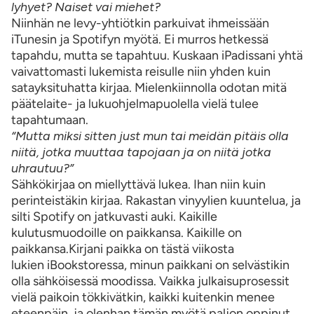
lyhyet? Naiset vai miehet?
Niinhän ne levy-yhtiötkin parkuivat ihmeissään
iTunesin ja Spotifyn myötä. Ei murros hetkessä
tapahdu, mutta se tapahtuu. Kuskaan iPadissani yhtä
vaivattomasti lukemista reisulle niin yhden kuin
satayksituhatta kirjaa. Mielenkiinnolla odotan mitä
päätelaite- ja lukuohjelmapuolella vielä tulee
tapahtumaan.
“Mutta miksi sitten just mun tai meidän pitäis olla
niitä, jotka muuttaa tapojaan ja on niitä jotka
uhrautuu?”
Sähkökirjaa on miellyttävä lukea. Ihan niin kuin
perinteistäkin kirjaa. Rakastan vinyylien kuuntelua, ja
silti Spotify on jatkuvasti auki. Kaikille
kulutusmuodoille on paikkansa. Kaikille on
paikkansa.Kirjani paikka on tästä viikosta
lukien iBookstoressa, minun paikkani on selvästikin
olla sähköisessä moodissa. Vaikka julkaisuprosessit
vielä paikoin tökkivätkin, kaikki kuitenkin menee
eteenpäin, ja olenhan tämän myötä paljon oppinut.