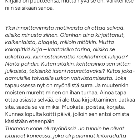
Kirjalla on puutteensa, mutta hyvä se on. Vaikkei itse
niin saisikaan sanoa.
Yksi innoittavimista motiiveista oli ottaa selvää,
olisiko minusta siihen. Olenhan aina kirjoittanut,
kaikenlaista, blogeja, milloin mitäkin. Mutta
kokopitkä kirja – kantaisiko tarina, olisiko se
uskottava, kiinnostaisivatko roolihahmot lukijaa?
Näitä pohdin. Kuten sitäkin, kehtaisinko sen sitten
julkaista, tekisinkö itseni naurettavaksi? Kiitos joka-
aamuisille tolvasille uskon vahvistamisesta.
Joka
tapauksessa nyt on myöhäistä surra. Ja muutenkin
moisten murehtiminen on ihan turhaa. Ainoa tapa
ottaa asiasta selvää, oli aloittaa kirjoittaminen. Jatkaa
sitä, saada se valmiiksi. Muokata, poistaa, korjata.
Kunnes lopulta koitti päivä, jolloin sen antoi omista
käsistään eteenpäin.
Tuomaan kone oli myöhässä. Jo tunnin he olivat
istuneet koneessa, joka oli palannut kiitoradalta