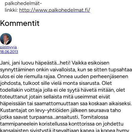
palkohedelmät-
linkki:
http://www.palkohedelmat.fi/
Kommentit
piirimyyja
18.06.2013
Jani, jani luovu häpeästä…heti! Vaikka esikoisen
synnyttäminen onkin vaivalloista, kun se sitten tupsahtaa
ulos ei ole riemulla rajaa. Onnea uuden perheenjäsenen
johdosta, tulkoot sille vielä monta sisarusta. Olet
todellakin voittaja jolla ei ole syytä hävetä mitään, olet
toteuttanut jotain sellaista mitä useimmat eivät
häpeissään tai saamattomuuttaan saa koskaan aikaiseksi.
Kustantajat on levy-yhtiöiden jälkeen seuraava taho
jotka saavat turpaansa…ansaitusti. Tornitalossa
tammipaneelein koristellussa konttorissa on johdettu
kansalaisten sivistystä itsevaltiaan kapea ja kopea hymy