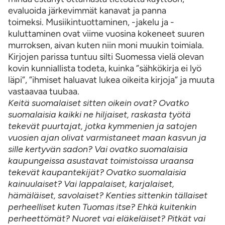
evaluoida järkevimmät kanavat ja panna
toimeksi.
Musiikintuottaminen, -jakelu ja -
kuluttaminen ovat viime vuosina kokeneet suuren
murroksen, aivan kuten niin moni muukin toimiala.
Kirjojen parissa tuntuu silti Suomessa vielä olevan
kovin kunniallista todeta, kuinka ”sähkökirja ei lyö
läpi”, ”ihmiset haluavat lukea oikeita kirjoja” ja muuta
vastaavaa tuubaa.
Keitä suomalaiset sitten oikein ovat? Ovatko
suomalaisia kaikki ne hiljaiset, raskasta työtä
tekevät puurtajat, jotka kymmenien ja satojen
vuosien ajan olivat varmistaneet maan kasvun ja
sille kertyvän sadon? Vai ovatko suomalaisia
kaupungeissa asustavat toimistoissa uraansa
tekevät kaupantekijät? Ovatko suomalaisia
kainuulaiset? Vai lappalaiset, karjalaiset,
hämäläiset, savolaiset? Kenties sittenkin tällaiset
perheelliset kuten Tuomas itse? Ehkä kuitenkin
perheettömät? Nuoret vai eläkeläiset? Pitkät vai