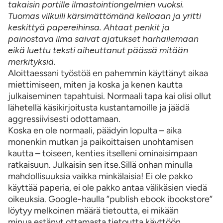
takaisin portille ilmastointiongelmien vuoksi.
Tuomas vilkuili kärsimättömänä kelloaan ja yritti
keskittyä papereihinsa. Ahtaat penkit ja
painostava ilma saivat ajatukset harhailemaan
eikä luettu teksti aiheuttanut päässä mitään
merkityksiä.
Aloittaessani työstöä en pahemmin käyttänyt aikaa
miettimiseen, miten ja koska ja kenen kautta
julkaiseminen tapahtuisi. Normaali tapa kai olisi ollut
lähetellä käsikirjoitusta kustantamoille ja jäädä
aggressiivisesti odottamaan.
Koska en ole normaali, päädyin lopulta – aika
monenkin mutkan ja paikoittaisen unohtamisen
kautta – toiseen, kenties itselleni ominaisimpaan
ratkaisuun. Julkaisin sen itse.Sillä onhan minulla
mahdollisuuksia vaikka minkälaisia! Ei ole pakko
käyttää paperia, ei ole pakko antaa välikäsien viedä
oikeuksia. Google-haulla ”publish ebook ibookstore”
löytyy melkoinen määrä tietoutta, ei mikään
minua estänyt ottamasta tietoutta käyttöön,