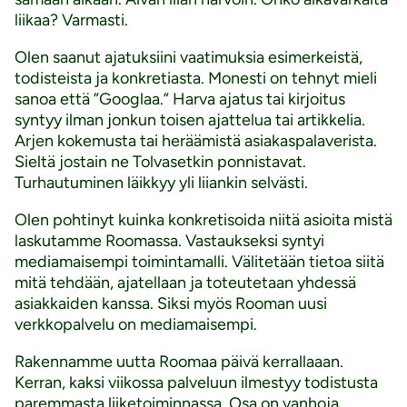
liikaa? Varmasti.
Olen saanut ajatuksiini vaatimuksia esimerkeistä,
todisteista ja konkretiasta. Monesti on tehnyt mieli
sanoa että ”Googlaa.” Harva ajatus tai kirjoitus
syntyy ilman jonkun toisen ajattelua tai artikkelia.
Arjen kokemusta tai heräämistä asiakaspalaverista.
Sieltä jostain ne Tolvasetkin ponnistavat.
Turhautuminen läikkyy yli liiankin selvästi.
Olen pohtinyt kuinka konkretisoida niitä asioita mistä
laskutamme Roomassa. Vastaukseksi syntyi
mediamaisempi toimintamalli. Välitetään tietoa siitä
mitä tehdään, ajatellaan ja toteutetaan yhdessä
asiakkaiden kanssa. Siksi myös Rooman uusi
verkkopalvelu on mediamaisempi.
Rakennamme uutta Roomaa päivä kerrallaaan.
Kerran, kaksi viikossa palveluun ilmestyy todistusta
paremmasta liiketoiminnassa. Osa on vanhoja