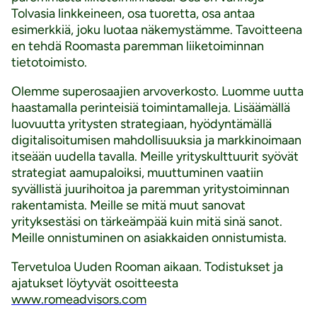
Tolvasia linkkeineen, osa tuoretta, osa antaa
esimerkkiä, joku luotaa näkemystämme. Tavoitteena
en tehdä Roomasta paremman liiketoiminnan
tietotoimisto.
Olemme superosaajien arvoverkosto. Luomme uutta
haastamalla perinteisiä toimintamalleja. Lisäämällä
luovuutta yritysten strategiaan, hyödyntämällä
digitalisoitumisen mahdollisuuksia ja markkinoimaan
itseään uudella tavalla. Meille yrityskulttuurit syövät
strategiat aamupaloiksi, muuttuminen vaatiin
syvällistä juurihoitoa ja paremman yritystoiminnan
rakentamista. Meille se mitä muut sanovat
yrityksestäsi on tärkeämpää kuin mitä sinä sanot.
Meille onnistuminen on asiakkaiden onnistumista.
Tervetuloa Uuden Rooman aikaan. Todistukset ja
ajatukset löytyvät osoitteesta
www.romeadvisors.com