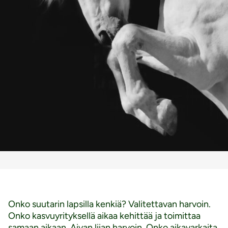
Onko suutarin lapsilla kenkiä? Valitettavan harvoin.
Onko kasvuyrityksellä aikaa kehittää ja toimittaa
samaan aikaan. Aivan liian harvoin. Onko aikavarkaita