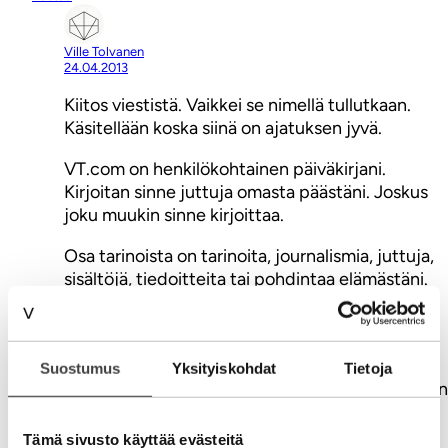
Ville Tolvanen
24.04.2013
Kiitos viestistä. Vaikkei se nimellä tullutkaan.
Käsitellään koska siinä on ajatuksen jyvä.
VT.com on henkilökohtainen päiväkirjani.
Kirjoitan sinne juttuja omasta päästäni. Joskus
joku muukin sinne kirjoittaa.
Osa tarinoista on tarinoita, journalismia, juttuja,
sisältöjä, tiedoitteita tai pohdintaa elämästäni.
Varmasti jokin markkinoi tai mainostaa
tekemisiäni.
Medialukutaito ja toisaalta tämä sisällön
Suostumus
Yksityiskohdat
Tietoja
”konvergenssi” on osa digitalisoitumista. kirjoitan
siitä aamulla.
Tämä sivusto käyttää evästeitä