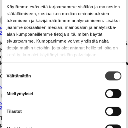
Kiitos tästäkin. hyvää sparrausta. V
Käytämme evästeitä tarjoamamme sisällön ja mainosten
Vastaa
räätälöimiseen, sosiaalisen median ominaisuuksien
tukemiseen ja kävijämäärämme analysoimiseen. Lisäksi
jaamme sosiaalisen median, mainosalan ja analytiikka-
Marko Orenius (@markoorenius)
24.04.2013
alan kumppaneillemme tietoja siitä, miten käytät
sivustoamme. Kumppanimme voivat yhdistää näitä
Kieltämättä vain näyttämällä tyypillisesti saa ymmärrystä.
tietoja muihin tietoihin, joita olet antanut heille tai joita on
Mitä vaikeampi, ei-materiaalinen asia, sen hankalampaa
kerätty, kun olet käyttänyt heidän palvelujaan.
on kommunikointi. Eikä tässä auta että kieli, jota
käytetään on myös monille meistä uutta, uusin termein ja
jatkuvassa muutoksessa. Nyt Rooma näyttää ja kertoo.
Suostumuksen
Ollaan kuulolla.
Välttämätön
valinta
Vastaa
Mieltymykset
Ville Tolvanen
24.04.2013
Tilastot
Tackar! Tiili kerrallaan, samoin päivä. Ehkä johonkin
päästään! Terkut, V