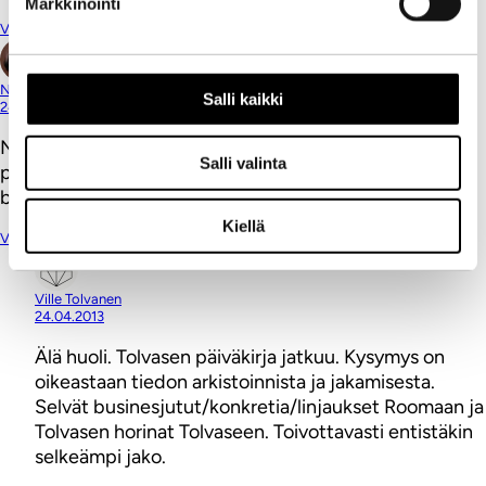
Markkinointi
Vastaa
Nella Samu
Salli kaikki
24.04.2013
No niin, kysyn sen mikä mieltäni on kaihertanu koko
Salli valinta
päivän. Eihän tämä ollut samalla villetolvanen.com-
blogin muistokirjoitus?
Kiellä
Vastaa
Ville Tolvanen
24.04.2013
Älä huoli. Tolvasen päiväkirja jatkuu. Kysymys on
oikeastaan tiedon arkistoinnista ja jakamisesta.
Selvät businesjutut/konkretia/linjaukset Roomaan ja
Tolvasen horinat Tolvaseen. Toivottavasti entistäkin
selkeämpi jako.