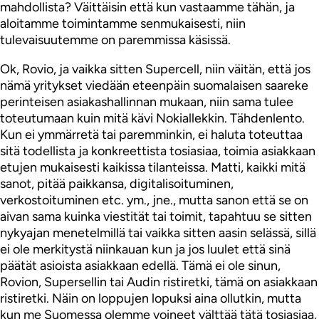
mahdollista? Väittäisin että kun vastaamme tähän, ja
aloitamme toimintamme senmukaisesti, niin
tulevaisuutemme on paremmissa käsissä.
Ok, Rovio, ja vaikka sitten Supercell, niin väitän, että jos
nämä yritykset viedään eteenpäin suomalaisen saareke
perinteisen asiakashallinnan mukaan, niin sama tulee
toteutumaan kuin mitä kävi Nokiallekkin. Tähdenlento.
Kun ei ymmärretä tai paremminkin, ei haluta toteuttaa
sitä todellista ja konkreettista tosiasiaa, toimia asiakkaan
etujen mukaisesti kaikissa tilanteissa. Matti, kaikki mitä
sanot, pitää paikkansa, digitalisoituminen,
verkostoituminen etc. ym., jne., mutta sanon että se on
aivan sama kuinka viestität tai toimit, tapahtuu se sitten
nykyajan menetelmillä tai vaikka sitten aasin selässä, sillä
ei ole merkitystä niinkauan kun ja jos luulet että sinä
päätät asioista asiakkaan edellä. Tämä ei ole sinun,
Rovion, Supersellin tai Audin ristiretki, tämä on asiakkaan
ristiretki. Näin on loppujen lopuksi aina ollutkin, mutta
kun me Suomessa olemme voineet välttää tätä tosiasiaa,