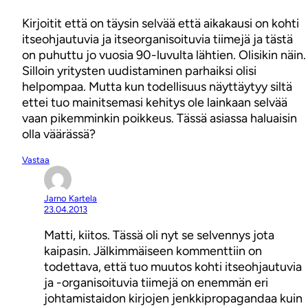
Kirjoitit että on täysin selvää että aikakausi on kohti
itseohjautuvia ja itseorganisoituvia tiimejä ja tästä
on puhuttu jo vuosia 90-luvulta lähtien. Olisikin näin.
Silloin yritysten uudistaminen parhaiksi olisi
helpompaa. Mutta kun todellisuus näyttäytyy siltä
ettei tuo mainitsemasi kehitys ole lainkaan selvää
vaan pikemminkin poikkeus. Tässä asiassa haluaisin
olla väärässä?
Vastaa
Jarno Kartela
23.04.2013
Matti, kiitos. Tässä oli nyt se selvennys jota
kaipasin. Jälkimmäiseen kommenttiin on
todettava, että tuo muutos kohti itseohjautuvia
ja -organisoituvia tiimejä on enemmän eri
johtamistaidon kirjojen jenkkipropagandaa kuin