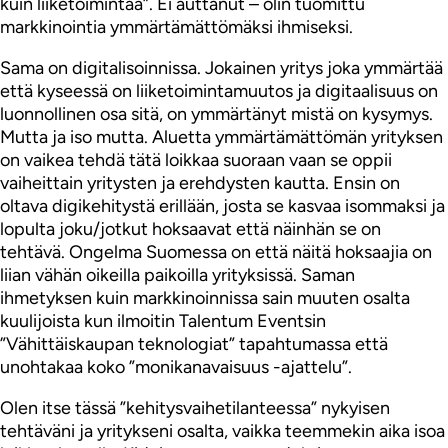
kuin liiketoimintaa”. Ei auttanut – olin tuomittu
markkinointia ymmärtämättömäksi ihmiseksi.
Sama on digitalisoinnissa. Jokainen yritys joka ymmärtää
että kyseessä on liiketoimintamuutos ja digitaalisuus on
luonnollinen osa sitä, on ymmärtänyt mistä on kysymys.
Mutta ja iso mutta. Aluetta ymmärtämättömän yrityksen
on vaikea tehdä tätä loikkaa suoraan vaan se oppii
vaiheittain yritysten ja erehdysten kautta. Ensin on
oltava digikehitystä erillään, josta se kasvaa isommaksi ja
lopulta joku/jotkut hoksaavat että näinhän se on
tehtävä. Ongelma Suomessa on että näitä hoksaajia on
liian vähän oikeilla paikoilla yrityksissä. Saman
ihmetyksen kuin markkinoinnissa sain muuten osalta
kuulijoista kun ilmoitin Talentum Eventsin
”Vähittäiskaupan teknologiat” tapahtumassa että
unohtakaa koko ”monikanavaisuus -ajattelu”.
Olen itse tässä ”kehitysvaihetilanteessa” nykyisen
tehtäväni ja yritykseni osalta, vaikka teemmekin aika isoa