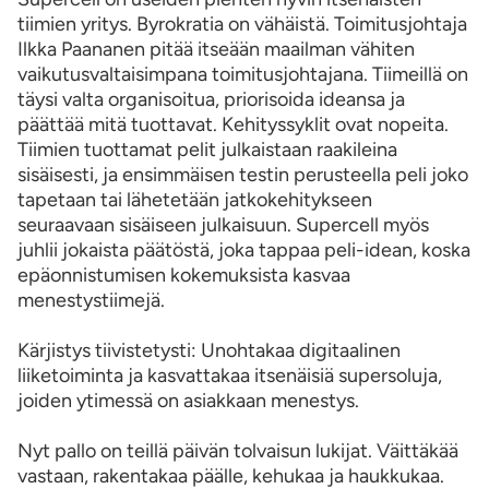
tiimien yritys. Byrokratia on vähäistä. Toimitusjohtaja
Ilkka Paananen pitää itseään maailman vähiten
vaikutusvaltaisimpana toimitusjohtajana. Tiimeillä on
täysi valta organisoitua, priorisoida ideansa ja
päättää mitä tuottavat. Kehityssyklit ovat nopeita.
Tiimien tuottamat pelit julkaistaan raakileina
sisäisesti, ja ensimmäisen testin perusteella peli joko
tapetaan tai lähetetään jatkokehitykseen
seuraavaan sisäiseen julkaisuun. Supercell myös
juhlii jokaista päätöstä, joka tappaa peli-idean, koska
epäonnistumisen kokemuksista kasvaa
menestystiimejä.
Kärjistys tiivistetysti: Unohtakaa digitaalinen
liiketoiminta ja kasvattakaa itsenäisiä supersoluja,
joiden ytimessä on asiakkaan menestys.
Nyt pallo on teillä päivän tolvaisun lukijat. Väittäkää
vastaan, rakentakaa päälle, kehukaa ja haukkukaa.