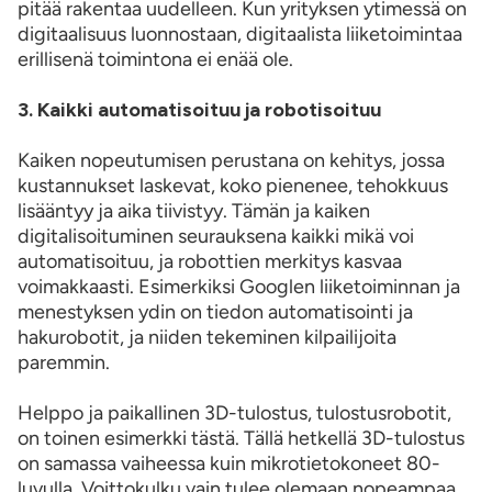
pitää rakentaa uudelleen. Kun yrityksen ytimessä on
digitaalisuus luonnostaan, digitaalista liiketoimintaa
erillisenä toimintona ei enää ole.
3. Kaikki automatisoituu ja robotisoituu
Kaiken nopeutumisen perustana on kehitys, jossa
kustannukset laskevat, koko pienenee, tehokkuus
lisääntyy ja aika tiivistyy. Tämän ja kaiken
digitalisoituminen seurauksena kaikki mikä voi
automatisoituu, ja robottien merkitys kasvaa
voimakkaasti. Esimerkiksi Googlen liiketoiminnan ja
menestyksen ydin on tiedon automatisointi ja
hakurobotit, ja niiden tekeminen kilpailijoita
paremmin.
Helppo ja paikallinen 3D-tulostus, tulostusrobotit,
on toinen esimerkki tästä. Tällä hetkellä 3D-tulostus
on samassa vaiheessa kuin mikrotietokoneet 80-
luvulla. Voittokulku vain tulee olemaan nopeampaa.