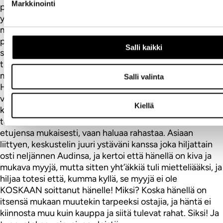
Markkinointi
pyytää jopa KAKSINKERTAISTA HINTAA! Ymmärrän,
ymmärrän, moni jo ajattelee ja selvittää; pyytäähän voi
mitä vaan, eli mitäs nyt siinä on vikana? Ei siinä niinkuin
periaatteessa olekaan, vaan kysymys onkin miksi? No
Salli kaikki
siksi että se maalaisisäntä tai emäntä ei ole oikeastaan
tietoinen todellisesta hintatasosta, ja eivät ole
mitenkään kovin innostuneita siitä että lähtisivät
Salli valinta
Helsinkiin asti ostamaan sitä Toyotaa tai muuta merkkiä,
vaan ostaisivat sen mieluimmin siltä paikalliselta. Ja se
Kiellä
kaveri ei todellakaan ole kiinnostunut kertomaan
tosiasioita asiakkailleen tai toimimaan heidän todellisten
etujensa mukaisesti, vaan haluaa rahastaa. Asiaan
liittyen, keskustelin juuri ystäväni kanssa joka hiljattain
osti neljännen Audinsa, ja kertoi että hänellä on kiva ja
mukava myyjä, mutta sitten yht’äkkiä tuli mietteliääksi, ja
hiljaa totesi että, kumma kyllä, se myyjä ei ole
KOSKAAN soittanut hänelle! Miksi? Koska hänellä on
itsensä mukaan muutekin tarpeeksi ostajia, ja häntä ei
kiinnosta muu kuin kauppa ja siitä tulevat rahat. Siksi! Ja