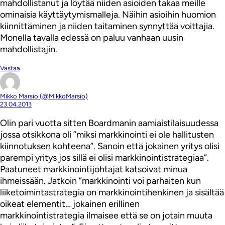
mahdollistanut ja löytää niiden asioiden takaa meille
ominaisia käyttäytymismalleja. Näihin asioihin huomion
kiinnittäminen ja niiden taitaminen synnyttää voittajia.
Monella tavalla edessä on paluu vanhaan uusin
mahdollistajin.
Vastaa
Mikko Marsio (@MikkoMarsio)
23.04.2013
Olin pari vuotta sitten Boardmanin aamiaistilaisuudessa
jossa otsikkona oli ”miksi markkinointi ei ole hallitusten
kiinnotuksen kohteena”. Sanoin että jokainen yritys olisi
parempi yritys jos sillä ei olisi markkinointistrategiaa”.
Paatuneet markkinointijohtajat katsoivat minua
ihmeissään. Jatkoin ”markkinointi voi parhaiten kun
liiketoimintastrategia on markkinointihenkinen ja sisältää
oikeat elementit… jokainen erillinen
markkinointistrategia ilmaisee että se on jotain muuta