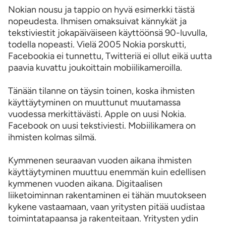
Nokian nousu ja tappio on hyvä esimerkki tästä
nopeudesta. Ihmisen omaksuivat kännykät ja
tekstiviestit jokapäiväiseen käyttöönsä 90-luvulla,
todella nopeasti. Vielä 2005 Nokia porskutti,
Facebookia ei tunnettu, Twitteriä ei ollut eikä uutta
paavia kuvattu joukoittain mobiilikameroilla.
Tänään tilanne on täysin toinen, koska ihmisten
käyttäytyminen on muuttunut muutamassa
vuodessa merkittävästi. Apple on uusi Nokia.
Facebook on uusi tekstiviesti. Mobiilikamera on
ihmisten kolmas silmä.
Kymmenen seuraavan vuoden aikana ihmisten
käyttäytyminen muuttuu enemmän kuin edellisen
kymmenen vuoden aikana. Digitaalisen
liiketoiminnan rakentaminen ei tähän muutokseen
kykene vastaamaan, vaan yritysten pitää uudistaa
toimintatapaansa ja rakenteitaan. Yritysten ydin