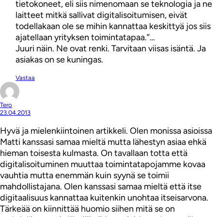
tietokoneet, eli siis nimenomaan se teknologia ja ne
laitteet mitkä sallivat digitalisoitumisen, eivät
todellakaan ole se mihin kannattaa keskittyä jos siis
ajatellaan yrityksen toimintatapaa.”…
Juuri näin. Ne ovat renki. Tarvitaan viisas isäntä. Ja
asiakas on se kuningas.
Vastaa
Tero
23.04.2013
Hyvä ja mielenkiintoinen artikkeli. Olen monissa asioissa
Matti kanssasi samaa mieltä mutta lähestyn asiaa ehkä
hieman toisesta kulmasta. On tavallaan totta että
digitalisoituminen muuttaa toimintatapojamme kovaa
vauhtia mutta enemmän kuin syynä se toimii
mahdollistajana. Olen kanssasi samaa mieltä että itse
digitaalisuus kannattaa kuitenkin unohtaa itseisarvona.
Tärkeää on kiinnittää huomio siihen mitä se on