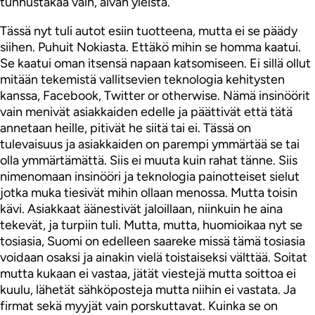
tunnustakaa vain, aivan yleistä.
Tässä nyt tuli autot esiin tuotteena, mutta ei se päädy
siihen. Puhuit Nokiasta. Ettäkö mihin se homma kaatui.
Se kaatui oman itsensä napaan katsomiseen. Ei sillä ollut
mitään tekemistä vallitsevien teknologia kehitysten
kanssa, Facebook, Twitter or otherwise. Nämä insinöörit
vain menivät asiakkaiden edelle ja päättivät että tätä
annetaan heille, pitivät he siitä tai ei. Tässä on
tulevaisuus ja asiakkaiden on parempi ymmärtää se tai
olla ymmärtämättä. Siis ei muuta kuin rahat tänne. Siis
nimenomaan insinööri ja teknologia painotteiset sielut
jotka muka tiesivät mihin ollaan menossa. Mutta toisin
kävi. Asiakkaat äänestivät jaloillaan, niinkuin he aina
tekevät, ja turpiin tuli. Mutta, mutta, huomioikaa nyt se
tosiasia, Suomi on edelleen saareke missä tämä tosiasia
voidaan osaksi ja ainakin vielä toistaiseksi välttää. Soitat
mutta kukaan ei vastaa, jätät viestejä mutta soittoa ei
kuulu, lähetät sähköposteja mutta niihin ei vastata. Ja
firmat sekä myyjät vain porskuttavat. Kuinka se on