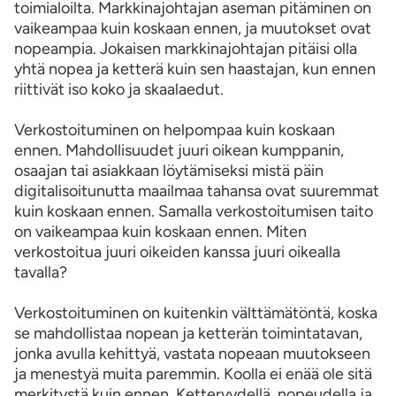
toimialoilta. Markkinajohtajan aseman pitäminen on
vaikeampaa kuin koskaan ennen, ja muutokset ovat
nopeampia. Jokaisen markkinajohtajan pitäisi olla
yhtä nopea ja ketterä kuin sen haastajan, kun ennen
riittivät iso koko ja skaalaedut.
Verkostoituminen on helpompaa kuin koskaan
ennen. Mahdollisuudet juuri oikean kumppanin,
osaajan tai asiakkaan löytämiseksi mistä päin
digitalisoitunutta maailmaa tahansa ovat suuremmat
kuin koskaan ennen. Samalla verkostoitumisen taito
on vaikeampaa kuin koskaan ennen. Miten
verkostoitua juuri oikeiden kanssa juuri oikealla
tavalla?
Verkostoituminen on kuitenkin välttämätöntä, koska
se mahdollistaa nopean ja ketterän toimintatavan,
jonka avulla kehittyä, vastata nopeaan muutokseen
ja menestyä muita paremmin. Koolla ei enää ole sitä
merkitystä kuin ennen. Ketteryydellä, nopeudella ja