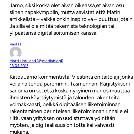
Jarno, siksi koska olet aivan oikeassa,et aivan osu
siihen napakymppiin, mutta aavistat että Matin
artikkelista – vaikka onkin inspiroiva – puuttuu jotain.
Ja sillä ei ole mitää tekemistä teknologian tai
ylipäätänsä digitalisoitumisen kanssa.
Vastaa
Matti Lintulahti (@mediablogi)
23.04.2013
Kiitos Jarno kommentista. Viestintä on taitolaji jonka
voi aina tehdä paremmin. Täsmennän: Kärjistykseni
sanoma on se, että koska nykyinen murros muuttaa
ihmisten käyttäytymistä ja talouden rakenteita
voimakkaasti, pelkkä digitaalisen liiketoiminnan
rakentaminen perinteisen liiketoiminnan rinnalle ei
riitä, vaan yrityksen on uudistuttava ydintään
myöten, ja digitaalisuus on totta kai vahvasti
mukana.