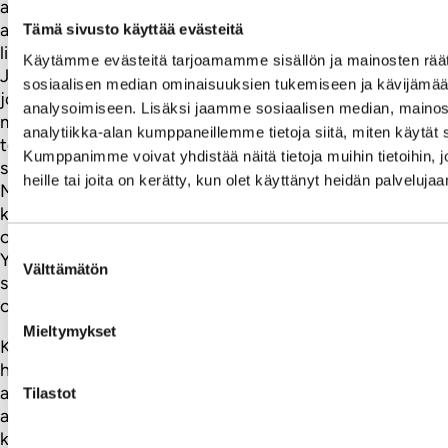
asiakaspalvelua moneen muuhun kehityneeseen
asiakaspalvelu maahan, ja niitä on aivan liian monta
Tämä sivusto käyttää evästeitä
listatatakseni ne, niin voidaan puhua jopa kehitysmaasta.
Käytämme evästeitä tarjoamamme sisällön ja mainosten räät
Ja huom. siis vielä tänään, tässä ja nyt. Suomi on saareke,
sosiaalisen median ominaisuuksien tukemiseen ja kävijäm
jossa asiakkaan tarpeet ja todelliset toiveet ovat
analysoimiseen. Lisäksi jaamme sosiaalisen median, mainos
mielistelevien alkupuheiden jälkeen tallattu ja niistä on
analytiikka-alan kumppaneillemme tietoja siitä, miten käytä
tehty pannukakku, eli otat minkä saat, ja jos haluat nyt
Kumppanimme voivat yhdistää näitä tietoja muihin tietoihin, jo
sen Audin tai muun trendilaitteen, niin odotat(tilaapa
heille tai joita on kerätty, kun olet käyttänyt heidän palvelujaa
Mersu, se voi kestää 3-5kk) ja teet juuri niinkuin sanon
koska vaihtoehtoa ei ole. Peruskohteliaan käytöksen alla
on aina jokseenkin totaalinen välinpitämättömyys.
Suostumuksen
Yritys/myyjä, haluaa vain sen kaupan ja rahan. Kun se on
Välttämätön
valinta
saatu, asiakas voi häipyä tai olla häipymättä. EVVK. Tämä
on fakta, ja vallitseva tilanne.
Mieltymykset
Kosketan tätä samaa tilannetta päivittäin. Katsokaapa
huviksenne(jos haluatte lisää asiasta) vaikka käytettyjen
autojen hintoja. Kun katsoo esim hintoja vaikka Helsingin
Tilastot
alueella, ja sitten vertailee niitä pohjoisempien
kaupunkien, kuntien välillä, niin samasta autosta voidaan