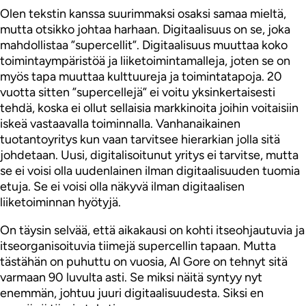
Olen tekstin kanssa suurimmaksi osaksi samaa mieltä,
mutta otsikko johtaa harhaan. Digitaalisuus on se, joka
mahdollistaa ”supercellit”. Digitaalisuus muuttaa koko
toimintaympäristöä ja liiketoimintamalleja, joten se on
myös tapa muuttaa kulttuureja ja toimintatapoja. 20
vuotta sitten ”supercellejä” ei voitu yksinkertaisesti
tehdä, koska ei ollut sellaisia markkinoita joihin voitaisiin
iskeä vastaavalla toiminnalla. Vanhanaikainen
tuotantoyritys kun vaan tarvitsee hierarkian jolla sitä
johdetaan. Uusi, digitalisoitunut yritys ei tarvitse, mutta
se ei voisi olla uudenlainen ilman digitaalisuuden tuomia
etuja. Se ei voisi olla näkyvä ilman digitaalisen
liiketoiminnan hyötyjä.
On täysin selvää, että aikakausi on kohti itseohjautuvia ja
itseorganisoituvia tiimejä supercellin tapaan. Mutta
tästähän on puhuttu on vuosia, Al Gore on tehnyt sitä
varmaan 90 luvulta asti. Se miksi näitä syntyy nyt
enemmän, johtuu juuri digitaalisuudesta. Siksi en