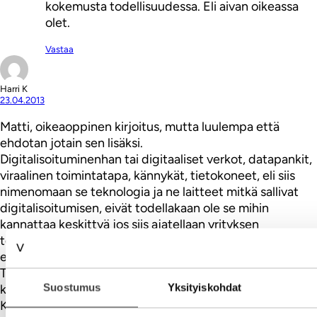
kokemusta todellisuudessa. Eli aivan oikeassa
olet.
Vastaa
Harri K
23.04.2013
Matti, oikeaoppinen kirjoitus, mutta luulempa että
ehdotan jotain sen lisäksi.
Digitalisoituminenhan tai digitaaliset verkot, datapankit,
viraalinen toimintatapa, kännykät, tietokoneet, eli siis
nimenomaan se teknologia ja ne laitteet mitkä sallivat
digitalisoitumisen, eivät todellakaan ole se mihin
kannattaa keskittyä jos siis ajatellaan yrityksen
toimintatapaa. Totuus mielestäni on se, että asia on
edelleen asiakkaan hallinnassa. Niinkuin se on ollut aina.
Tällä Suomessa se voi olla hieman toisenlainen tilanne
Suostumus
Yksityiskohdat
kun ei oikeastaan tarvinnut siitä välittää. Niin, siinä se.
Kun vertaan suomalaista käyttäytymistä ja