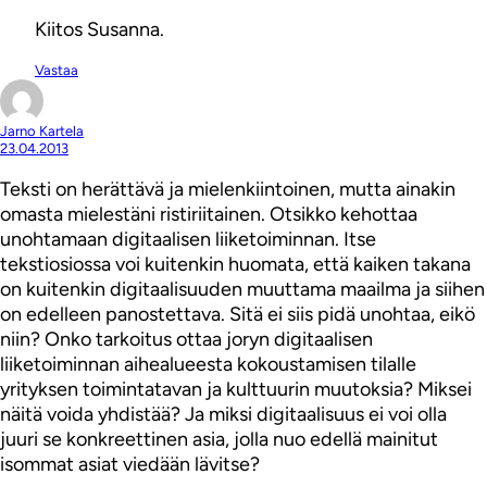
Kiitos Susanna.
Vastaa
Jarno Kartela
23.04.2013
Teksti on herättävä ja mielenkiintoinen, mutta ainakin
omasta mielestäni ristiriitainen. Otsikko kehottaa
unohtamaan digitaalisen liiketoiminnan. Itse
tekstiosiossa voi kuitenkin huomata, että kaiken takana
on kuitenkin digitaalisuuden muuttama maailma ja siihen
on edelleen panostettava. Sitä ei siis pidä unohtaa, eikö
niin? Onko tarkoitus ottaa joryn digitaalisen
liiketoiminnan aihealueesta kokoustamisen tilalle
yrityksen toimintatavan ja kulttuurin muutoksia? Miksei
näitä voida yhdistää? Ja miksi digitaalisuus ei voi olla
juuri se konkreettinen asia, jolla nuo edellä mainitut
isommat asiat viedään lävitse?