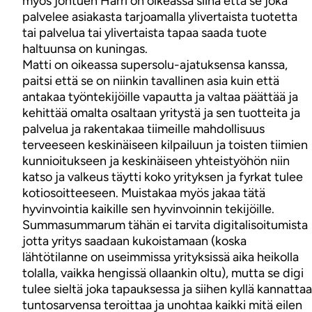
myös johtuen Harri on oikeassa siinä että se joka
palvelee asiakasta tarjoamalla ylivertaista tuotetta
tai palvelua tai ylivertaista tapaa saada tuote
haltuunsa on kuningas.
Matti on oikeassa supersolu-ajatuksensa kanssa,
paitsi että se on niinkin tavallinen asia kuin että
antakaa työntekijöille vapautta ja valtaa päättää ja
kehittää omalta osaltaan yritystä ja sen tuotteita ja
palvelua ja rakentakaa tiimeille mahdollisuus
terveeseen keskinäiseen kilpailuun ja toisten tiimien
kunnioitukseen ja keskinäiseen yhteistyöhön niin
katso ja valkeus täytti koko yrityksen ja fyrkat tulee
kotiosoitteeseen. Muistakaa myös jakaa tätä
hyvinvointia kaikille sen hyvinvoinnin tekijöille.
Summasummarum tähän ei tarvita digitalisoitumista
jotta yritys saadaan kukoistamaan (koska
lähtötilanne on useimmissa yrityksissä aika heikolla
tolalla, vaikka hengissä ollaankin oltu), mutta se digi
tulee sieltä joka tapauksessa ja siihen kyllä kannattaa
tuntosarvensa teroittaa ja unohtaa kaikki mitä eilen