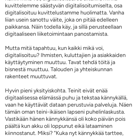
kuvittelemme säästyvän digitalisoitumiselta, osa
digitalisoituu kuvittelustamme huolimatta. Vanha
liian usein sanottu väite, joka on pitää edelleen
paikkansa. Näin todella käy, ja sillä perusteellaan
digitaaliseen liiketoimintaan panostamista.
Mutta mitä tapahtuu, kun kaikki mikä voi,
digitalisoituu? Ihmisten, kuluttajien ja asiakkaiden
käyttäytyminen muuttuu. Tavat tehdä töitä ja
bisnestä muuttuu. Talouden ja yhteiskunnan
rakenteet muuttuvat.
Hyvin pieni yksityiskohta. Teinit eivät enää
digitaalisessa elämässä puhu ja tekstaa kännykällä,
vaan he käyttävät dataan perustuvia palveluja. Näen
tämän oman teini-ikäisen lapseni puhelinlaskusta.
Vastikään hänen kännykkänsä oli koko päivän pois
päältä kun akku oli loppunut eikä lataaminen
kiinnostanut. Miksi? ”Kuka nyt kännykkää tarttee,