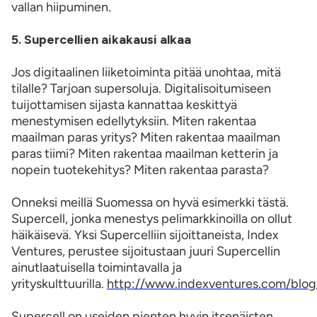
vallan hiipuminen.
5. Supercellien aikakausi alkaa
Jos digitaalinen liiketoiminta pitää unohtaa, mitä
tilalle? Tarjoan supersoluja. Digitalisoitumiseen
tuijottamisen sijasta kannattaa keskittyä
menestymisen edellytyksiin. Miten rakentaa
maailman paras yritys? Miten rakentaa maailman
paras tiimi? Miten rakentaa maailman ketterin ja
nopein tuotekehitys? Miten rakentaa parasta?
Onneksi meillä Suomessa on hyvä esimerkki tästä.
Supercell, jonka menestys pelimarkkinoilla on ollut
häikäisevä. Yksi Supercelliin sijoittaneista, Index
Ventures, perustee sijoitustaan juuri Supercellin
ainutlaatuisella toimintavalla ja
yrityskulttuurilla.
http://www.indexventures.com/blog
Supercell on useiden pienten hyvin itsenäisten