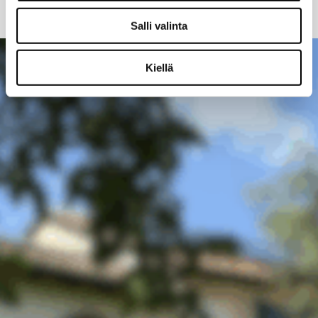
PITKÄJÄNTEINEN EI OLE PITKÄVETEINEN
HALLITUS ON VALMENNUSRYHMÄ
OMISTAJASTRATEGIA?
Lue lisää
Salli valinta
Kiellä