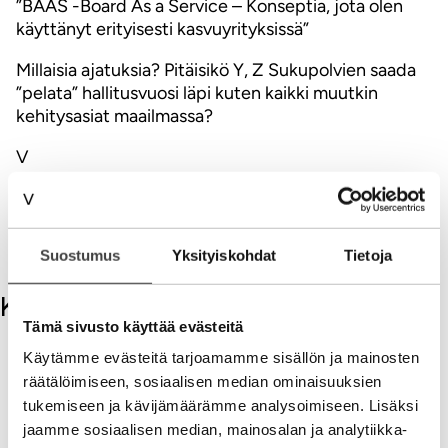
”BAAS -Board As a Service – Konseptia, jota olen
käyttänyt erityisesti kasvuyrityksissä”
Millaisia ajatuksia? Pitäisikö Y, Z Sukupolvien saada
”pelata” hallitusvuosi läpi kuten kaikki muutkin
kehitysasiat maailmassa?
V
Lue myös:
https://villetolvanen.com/2021/05/03/baas-board-
as-a-service-historia/
Suostumus
Yksityiskohdat
Tietoja
Kommentit
Tämä sivusto käyttää evästeitä
Kirjoita kommentti
Käytämme evästeitä tarjoamamme sisällön ja mainosten
räätälöimiseen, sosiaalisen median ominaisuuksien
tukemiseen ja kävijämäärämme analysoimiseen. Lisäksi
Aihe
jaamme sosiaalisen median, mainosalan ja analytiikka-