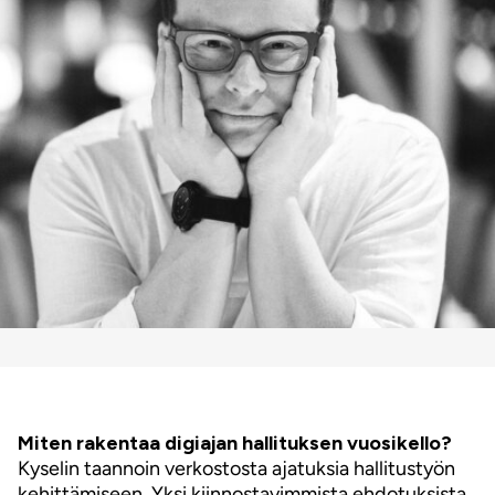
Miten rakentaa digiajan hallituksen vuosikello?
Kyselin taannoin verkostosta ajatuksia hallitustyön
kehittämiseen. Yksi kiinnostavimmista ehdotuksista