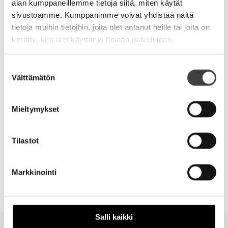
alan kumppaneillemme tietoja siitä, miten käytät
sivustoamme. Kumppanimme voivat yhdistää näitä
tietoja muihin tietoihin, joita olet antanut heille tai joita on
kerätty, kun olet käyttänyt heidän palvelujaan.
Nimi
Suostumuksen
Välttämätön
valinta
Sähköpostiosoite
Mieltymykset
Kotisivu
Tilastot
Markkinointi
Alternative:
OMISTAJUUS
OMISTAJUUS
KASVU
Salli kaikki
MILLAINEN ON HYVÄ