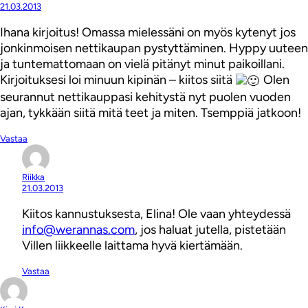
21.03.2013
Ihana kirjoitus! Omassa mielessäni on myös kytenyt jos
jonkinmoisen nettikaupan pystyttäminen. Hyppy uuteen
ja tuntemattomaan on vielä pitänyt minut paikoillani.
Kirjoituksesi loi minuun kipinän – kiitos siitä
Olen
seurannut nettikauppasi kehitystä nyt puolen vuoden
ajan, tykkään siitä mitä teet ja miten. Tsemppiä jatkoon!
Vastaa
Riikka
21.03.2013
Kiitos kannustuksesta, Elina! Ole vaan yhteydessä
info@werannas.com
, jos haluat jutella, pistetään
Villen liikkeelle laittama hyvä kiertämään.
Vastaa