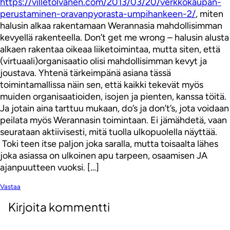
https://villetolvanen.com/2013/03/20/verkkokaupan-
perustaminen-oravanpyorasta-umpihankeen-2/
, miten
halusin alkaa rakentamaan Werannasia mahdollisimman
kevyellä rakenteella. Don’t get me wrong – halusin alusta
alkaen rakentaa oikeaa liiketoimintaa, mutta siten, että
(virtuaali)organisaatio olisi mahdollisimman kevyt ja
joustava. Yhtenä tärkeimpänä asiana tässä
toimintamallissa näin sen, että kaikki tekevät myös
muiden organisaatioiden, isojen ja pienten, kanssa töitä.
Ja jotain aina tarttuu mukaan, do’s ja don’t’s, jota voidaan
peilata myös Werannasin toimintaan. Ei jämähdetä, vaan
seurataan aktiivisesti, mitä tuolla ulkopuolella näyttää.
Toki teen itse paljon joka saralla, mutta toisaalta lähes
joka asiassa on ulkoinen apu tarpeen, osaamisen JA
ajanpuutteen vuoksi. […]
Vastaa
Kirjoita kommentti