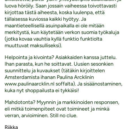
luova höröily. Saan jossain vaiheessa toivottavasti
kirjottaa tästä aiheesta, koska luulenpa, että
tällaisessa kuviossa kaikki hyötyy. Ja
maantieteellisellä asuinpaikalla ei ole mitään
merkitystä, kun käytetään verkon suomia työkaluja
(jotka kovaa vauhtia kyllä funktio funktiolta
muuttuvat maksulliseksi).
Helpointa ja kivointa? Asiakkaiden kanssa juttelu.
Ihan parasta, kun he soittavat. Uusien sesonkien
suunnittelu ja kuvaukset (tätäkin kirjoittelen
Amsterdamista ihanan Paulina Arcklinin
www.paulinaarcklin.nl soffalta). Ja sisäänostaminen,
kuka nyt shoppailusta ei tykkäisi!
Mahdotonta? Myynnin ja markkinoiden responsen,
eli mitkä toimenpiteet ovat toimineet ja minkä
verran, arvioiminen. Still no clue.
Riikka