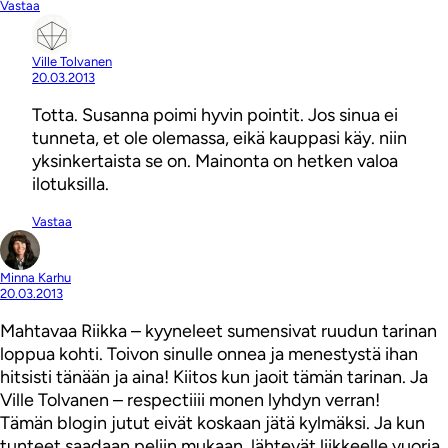
Vastaa
Ville Tolvanen
20.03.2013
Totta. Susanna poimi hyvin pointit. Jos sinua ei
tunneta, et ole olemassa, eikä kauppasi käy. niin
yksinkertaista se on. Mainonta on hetken valoa
ilotuksilla.
Vastaa
Minna Karhu
20.03.2013
Mahtavaa Riikka – kyyneleet sumensivat ruudun tarinan
loppua kohti. Toivon sinulle onnea ja menestystä ihan
hitsisti tänään ja aina! Kiitos kun jaoit tämän tarinan. Ja
Ville Tolvanen – respectiiii monen lyhdyn verran!
Tämän blogin jutut eivät koskaan jätä kylmäksi. Ja kun
tunteet saadaan peliin mukaan, lähtevät liikkeelle vuoria