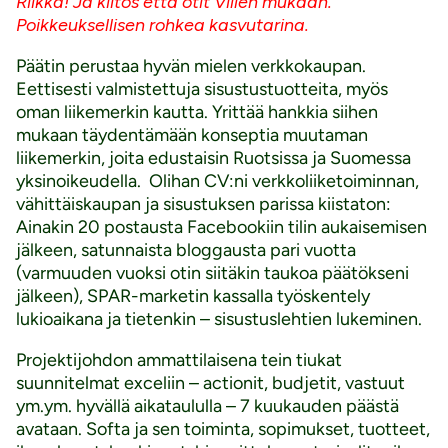
Riikka! Ja kiitos että otit Villen mukaan.
Poikkeuksellisen rohkea kasvutarina.
Päätin perustaa hyvän mielen verkkokaupan.
Eettisesti valmistettuja sisustustuotteita, myös
oman liikemerkin kautta. Yrittää hankkia siihen
mukaan täydentämään konseptia muutaman
liikemerkin, joita edustaisin Ruotsissa ja Suomessa
yksinoikeudella. Olihan CV:ni verkkoliiketoiminnan,
vähittäiskaupan ja sisustuksen parissa kiistaton:
Ainakin 20 postausta Facebookiin tilin aukaisemisen
jälkeen, satunnaista bloggausta pari vuotta
(varmuuden vuoksi otin siitäkin taukoa päätökseni
jälkeen), SPAR-marketin kassalla työskentely
lukioaikana ja tietenkin – sisustuslehtien lukeminen.
Projektijohdon ammattilaisena tein tiukat
suunnitelmat exceliin – actionit, budjetit, vastuut
ym.ym. hyvällä aikataululla – 7 kuukauden päästä
avataan. Softa ja sen toiminta, sopimukset, tuotteet,