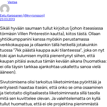
Vastaa
Eetu Karppanen (@kyyjonssoni)
23.03.2013
Sikäli hyvään saumaan tullut kirjoitus (johon itseasiassa
törmäsin Villen Pinterestin kautta), kiitos tästä. Ollaan
yhtiökumppanini kanssa myöskin perustamassa
verkkokauppaa ja ollaankin tällä hetkellä jotakuinkin
tuossa ”7kk päästä kauppa auki tilanteessa”, joka on nyt
toki ajan kulumisen myötä pienentynyt siihen, että
kaupan pitäisi avautua tämän kevään aikana (huomatkaa:
ei olla täysin tarkkaa ajankohtaa uskallettu sanoa vielä
ääneen).
Sivutoimisena olisi tarkoitus liiketoimintaa pyörittää ja
erityisesti haastaa itseäni, että onko se oma osaaminen
ja tietotaito digitaalisesta liiketoiminnasta sillä tasolla
mitä sen kuvittelee olevan. Ja valehtelematta on kyllä
tullut huomattua, että ei ole projektina pienimmästä