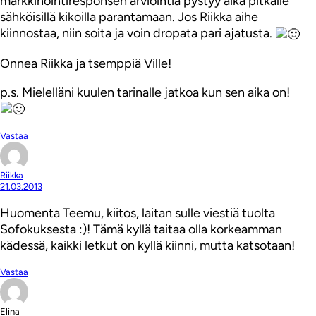
markkinointiresponsen arviointia pystyy aika pitkälle
sähköisillä kikoilla parantamaan. Jos Riikka aihe
kiinnostaa, niin soita ja voin dropata pari ajatusta.
Onnea Riikka ja tsemppiä Ville!
p.s. Mielelläni kuulen tarinalle jatkoa kun sen aika on!
Vastaa
Riikka
21.03.2013
Huomenta Teemu, kiitos, laitan sulle viestiä tuolta
Sofokuksesta :)! Tämä kyllä taitaa olla korkeamman
kädessä, kaikki letkut on kyllä kiinni, mutta katsotaan!
Vastaa
Elina