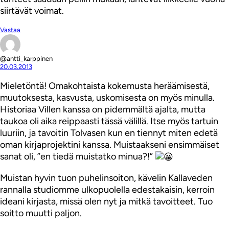
siirtävät voimat.
Vastaa
@antti_karppinen
20.03.2013
Mieletöntä! Omakohtaista kokemusta heräämisestä,
muutoksesta, kasvusta, uskomisesta on myös minulla.
Historiaa Villen kanssa on pidemmältä ajalta, mutta
taukoa oli aika reippaasti tässä välillä. Itse myös tartuin
luuriin, ja tavoitin Tolvasen kun en tiennyt miten edetä
oman kirjaprojektini kanssa. Muistaakseni ensimmäiset
sanat oli, ”en tiedä muistatko minua?!”
Muistan hyvin tuon puhelinsoiton, kävelin Kallaveden
rannalla studiomme ulkopuolella edestakaisin, kerroin
ideani kirjasta, missä olen nyt ja mitkä tavoitteet. Tuo
soitto muutti paljon.