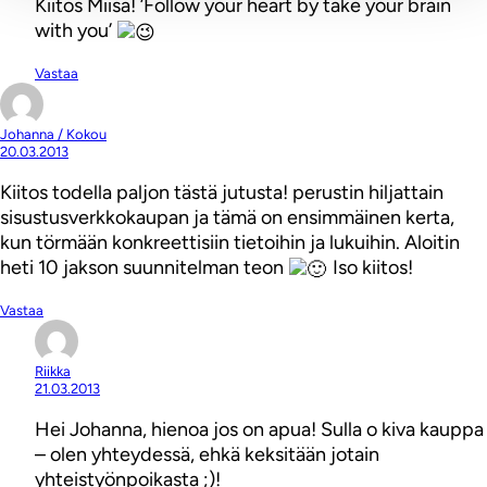
Kiitos Miisa! ’Follow your heart by take your brain
with you’
Vastaa
Johanna / Kokou
20.03.2013
Kiitos todella paljon tästä jutusta! perustin hiljattain
sisustusverkkokaupan ja tämä on ensimmäinen kerta,
kun törmään konkreettisiin tietoihin ja lukuihin. Aloitin
heti 10 jakson suunnitelman teon
Iso kiitos!
Vastaa
Riikka
21.03.2013
Hei Johanna, hienoa jos on apua! Sulla o kiva kauppa
– olen yhteydessä, ehkä keksitään jotain
yhteistyönpoikasta ;)!