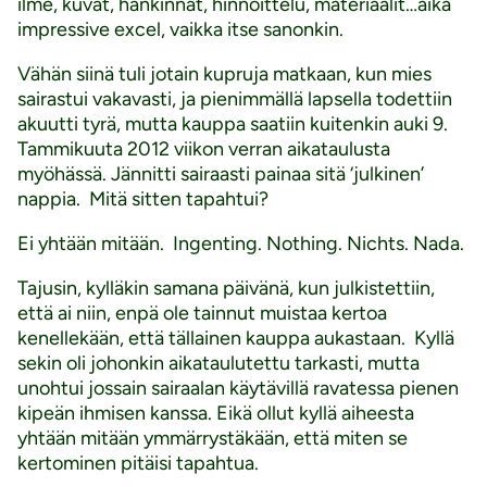
ilme, kuvat, hankinnat, hinnoittelu, materiaalit…aika
impressive excel, vaikka itse sanonkin.
Vähän siinä tuli jotain kupruja matkaan, kun mies
sairastui vakavasti, ja pienimmällä lapsella todettiin
akuutti tyrä, mutta kauppa saatiin kuitenkin auki 9.
Tammikuuta 2012 viikon verran aikataulusta
myöhässä. Jännitti sairaasti painaa sitä ‘julkinen’
nappia. Mitä sitten tapahtui?
Ei yhtään mitään. Ingenting. Nothing. Nichts. Nada.
Tajusin, kylläkin samana päivänä, kun julkistettiin,
että ai niin, enpä ole tainnut muistaa kertoa
kenellekään, että tällainen kauppa aukastaan. Kyllä
sekin oli johonkin aikataulutettu tarkasti, mutta
unohtui jossain sairaalan käytävillä ravatessa pienen
kipeän ihmisen kanssa. Eikä ollut kyllä aiheesta
yhtään mitään ymmärrystäkään, että miten se
kertominen pitäisi tapahtua.