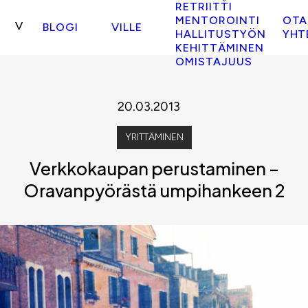
RETRIITTI
MENTOROINTI
OTA
BLOGI
VILLE
HALLITUSTYÖN
YHT
KEHITTÄMINEN
OMISTAJUUS
20.03.2013
YRITTÄMINEN
Verkkokaupan perustaminen –
Oravanpyörästä umpihankeen 2