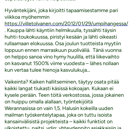
Hyväntekijäni, joka kirjoitti tapaamisestamme pari
viikkoa myöhemmin
https://villetolvanen.com/2012/01/29/umpihangessa/
. Kauppa lähti käyntiin helmikuulla, tyssähti täysin
huhti-toukokuussa, piristyi kesään ja lähti oikeasti
rullaamaan elokuussa. Osa joulun tuotteista myytiin
loppuun ennen marraskuun puoliväliä. Tänä vuonna
on helppo sanoa vino hymy huulilla, että liikevaihto
on kasvanut 1500% viime vuodesta – lähes nollaan
kun vertaa tulee hienoja kasvulukuja…
Vaikeinta? Kaiken hallitseminen, täytyy osata pitää
kaikki langat tiukasti käsissä kokoajan. Kukaan ei
kysele perään. Teen töitä verkostossa, jossa jokainen
on huippu omalla alallaan, työntekijöitä
Werannasissa on vain 1,5. Halusin kokeilla uuden
mailman työskentelytapaa, joka on tuttu isoista
kansainvälisistä projekteista – kaikki funktiot on
ulkoistettu, paitsi ydin: yhteydenpito asiakkaisiin ja