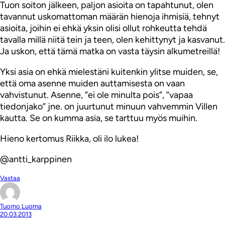
Tuon soiton jälkeen, paljon asioita on tapahtunut, olen
tavannut uskomattoman määrän hienoja ihmisiä, tehnyt
asioita, joihin ei ehkä yksin olisi ollut rohkeutta tehdä
tavalla millä niitä tein ja teen, olen kehittynyt ja kasvanut.
Ja uskon, että tämä matka on vasta täysin alkumetreillä!
Yksi asia on ehkä mielestäni kuitenkin ylitse muiden, se,
että oma asenne muiden auttamisesta on vaan
vahvistunut. Asenne, ”ei ole minulta pois”, ”vapaa
tiedonjako” jne. on juurtunut minuun vahvemmin Villen
kautta. Se on kumma asia, se tarttuu myös muihin.
Hieno kertomus Riikka, oli ilo lukea!
@antti_karppinen
Vastaa
Tuomo Luoma
20.03.2013