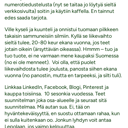
numerotiedustelusta (nyt se taitaa jo löytyä sieltä
verkkosivulta) soitin ja käytiin kaffella. En tainnut
edes saada tarjota.
Ville kyseli ja kuunteli ja onnistui tuomaan pilkkeen
takaisin sammuneisiin silmiin. Kyllä se liikevaihto
sieltä tulee, 20-80 keur ekana vuonna, jos teet
jotain oikein (ärsyttävän oikeassa). Hmmm – tuo ja
tuo tuote, ei ne varmaan mene kaupaksi Suomessa
(no ei ole menneet). Voi olla, että puolet
liikevaihdosta tulee joulusta, panosta siihen ekana
vuonna (no panostin, mutta en tarpeeksi, ja silti tuli).
Linkkaa LinkedIn, Facebook, Blogi, Pinterest ja
kauppa toisiinsa. 10 sesonkia vuodessa. Teet
suunnitelman joka osa-alueelle ja seuraat sitä
suunnitelmaa. Mä autan sua. Ei, tää on
hyväntekeväisyyttä, en suostu ottamaan rahaa, kun
ei sulla kuitenkaan oo. Jonkun lyhdyn voit antaa
Lepolaan, jos vaimo kelpuuttaa.