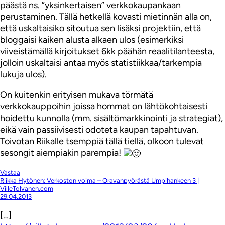
päästä ns. ”yksinkertaisen” verkkokaupankaan
perustaminen. Tällä hetkellä kovasti mietinnän alla on,
että uskaltaisiko sitoutua sen lisäksi projektiin, että
bloggaisi kaiken alusta alkaen ulos (esimerkiksi
viiveistämällä kirjoitukset 6kk päähän reaalitilanteesta,
jolloin uskaltaisi antaa myös statistiikkaa/tarkempia
lukuja ulos).
On kuitenkin erityisen mukava törmätä
verkkokauppoihin joissa hommat on lähtökohtaisesti
hoidettu kunnolla (mm. sisältömarkkinointi ja strategiat),
eikä vain passiivisesti odoteta kaupan tapahtuvan.
Toivotan Riikalle tsemppiä tällä tiellä, olkoon tulevat
sesongit aiempiakin parempia!
Vastaa
Riikka Hytönen: Verkoston voima – Oravanpyörästä Umpihankeen 3 |
VilleTolvanen.com
29.04.2013
[…]