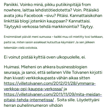
Paniikki. Voinko minä, pikku putiikinpitäjä from
nowhere, laittaa lehdistötiedotetta? Voin. Pitäisikö
avata joku Facebook –sivu? Pitäisi. Kannattaisikohan
linkittää blogi jotenkin kauppaan? Kannattaisi.
Täytyykö verkossa tehdä markkinointia? Täytyy.
Ensimmäiset päivät meni sumussa – kaikki muu oli mietitty tosi tarkkaan,
paitsi se, miten saisin asiakkaat kutsuttua käymään! Ja sen jälkeen
tekemään vielä ostoksia.
Ei voinut pistää kylttiä oven ulkopuolelle, ei.
Huimasi. Mieheni on ahkera businessblogien
seuraaja, ja sanoi, että sellanen Ville Tolvanen kirjotti
ihan kivasti verkkokaupasta vähän aikaa sitten
https://villetolvanen.com/2012/01/28/ymmarra-
verkkoa-opi-kauppa-verkossa/
ja
https://villetolvanen.com/2011/11/09/mita-meidan-
pitaisi-tehda-internetissa/
. Soita sille. Löydettyäni
herran puhelinnumeron vihdoin