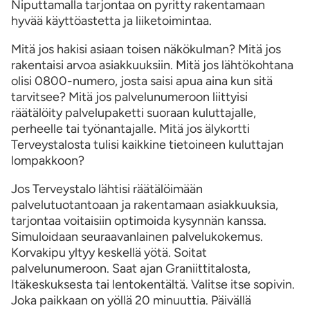
Niputtamalla tarjontaa on pyritty rakentamaan
hyvää käyttöastetta ja liiketoimintaa.
Mitä jos hakisi asiaan toisen näkökulman? Mitä jos
rakentaisi arvoa asiakkuuksiin. Mitä jos lähtökohtana
olisi 0800-numero, josta saisi apua aina kun sitä
tarvitsee? Mitä jos palvelunumeroon liittyisi
räätälöity palvelupaketti suoraan kuluttajalle,
perheelle tai työnantajalle. Mitä jos älykortti
Terveystalosta tulisi kaikkine tietoineen kuluttajan
lompakkoon?
Jos Terveystalo lähtisi räätälöimään
palvelutuotantoaan ja rakentamaan asiakkuuksia,
tarjontaa voitaisiin optimoida kysynnän kanssa.
Simuloidaan seuraavanlainen palvelukokemus.
Korvakipu yltyy keskellä yötä. Soitat
palvelunumeroon. Saat ajan Graniittitalosta,
Itäkeskuksesta tai lentokentältä. Valitse itse sopivin.
Joka paikkaan on yöllä 20 minuuttia. Päivällä