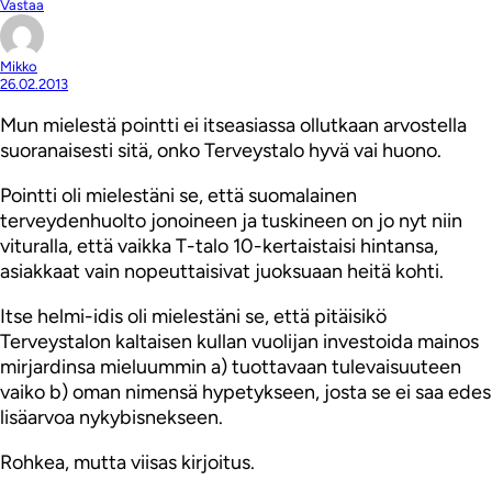
Vastaa
Mikko
26.02.2013
Mun mielestä pointti ei itseasiassa ollutkaan arvostella
suoranaisesti sitä, onko Terveystalo hyvä vai huono.
Pointti oli mielestäni se, että suomalainen
terveydenhuolto jonoineen ja tuskineen on jo nyt niin
vituralla, että vaikka T-talo 10-kertaistaisi hintansa,
asiakkaat vain nopeuttaisivat juoksuaan heitä kohti.
Itse helmi-idis oli mielestäni se, että pitäisikö
Terveystalon kaltaisen kullan vuolijan investoida mainos
mirjardinsa mieluummin a) tuottavaan tulevaisuuteen
vaiko b) oman nimensä hypetykseen, josta se ei saa edes
lisäarvoa nykybisnekseen.
Rohkea, mutta viisas kirjoitus.