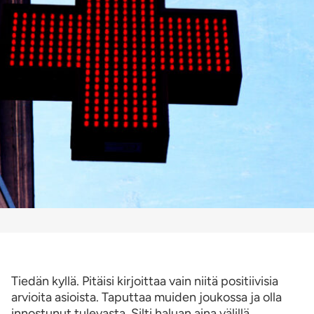
Tiedän kyllä. Pitäisi kirjoittaa vain niitä positiivisia
arvioita asioista. Taputtaa muiden joukossa ja olla
innostunut tulevasta. Silti haluan aina välillä