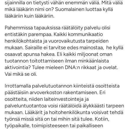
sijainnilla on tietysti vähän enemmän väliä. Mitä väliä
mikä lääkärin nimi on? Suomalainen luottaa kyllä
lääkäriin kuin lääkäriin.
Pahemmissa tapauksissa räätälöity palvelu olisi
entistäkin parempaa. Kaikki kommunikaatio
henkilökohtaista ja vuorovaikutusta tarpeiden
mukaan. Sairaille ei tarvitse edes mainostaa, he kyllä
osaavat apunsa hakea. Eli kaikki miljoonat oman
tuotannon toitottamiseen ilman minkäänlaista
aktivointia? Tulee mieleen DNA:n rikkaat ja ovelat.
Vai mikä se oli.
Irrottamalla palvelutuotannon kiinteistä osoitteista
päästäisiin arvoverkoston rakentamiseen. Eri
osoitteita, niiden laiteinvestointeja ja
palveluntuotantoa voisi räätälöidä älykkäästi tarpeen
mukaan. Lääkärit ja hoitohenkilökunta voisivat tehdä
työnsä missä sitä on tai mihin sitä tulee. Kotiin,
työpaikalle, toimipisteeseen tai paikalliseen