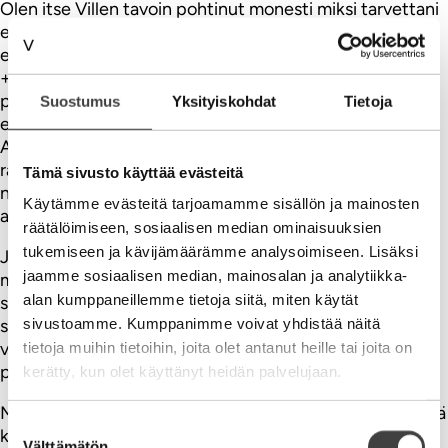
Olen itse Villen tavoin pohtinut monesti miksi tarvettani
ei a) ratkaista se ja b) hinnoitella se? On käsittämätöntä,
että hyvin harvassa paikassa saan extranopeaa palvelua
+15% hintalisällä. Olen hektisesti elävä kaveri, tosin
persaukinen. Aika ajoin törmään kuitenkin tilanteeseen,
Suostumus
Yksityiskohdat
Tietoja
että haluaisin maksaa itseni nopeasti ulos ongelmasta.
Ani harva palveluntarjoaja kuitenkaan ymmärtää
rakentaa asiakkaille erilaisia palvelutapoja ja hinnoitella
Tämä sivusto käyttää evästeitä
niitä. Miksi kukaan ei rakenna palveluntarjoajan ja
Käytämme evästeitä tarjoamamme sisällön ja mainosten
asiakkaan suhdetta uniikiksi?
räätälöimiseen, sosiaalisen median ominaisuuksien
tukemiseen ja kävijämäärämme analysoimiseen. Lisäksi
Jos VR:ltä voi ostaa samalla matkalle erihintaisia lippuja,
jaamme sosiaalisen median, mainosalan ja analytiikka-
miksi lääkäriin, autonpesuun, tai parturiin ei voi? Heti
alan kumppaneillemme tietoja siitä, miten käytät
sisään tai odota ja säästä -hinta. Toimii. Lisäksi näin
sivustoamme. Kumppanimme voivat yhdistää näitä
saavutetaan muutama muukin markkinoinnin tavoite: a)
vertailukelvottomuuden lisääntyminen b) katteen
tietoja muihin tietoihin, joita olet antanut heille tai joita on
parantuminen c) käyttöasteen nousu
kerätty, kun olet käyttänyt heidän palvelujaan.
Mielestäni maailmassa ei ole niinkään pulaa ideoista, niitä
Suostumuksen
kyllä löytyy. Haaste on ideoiden läpivienti yrityksissä.
Välttämätön