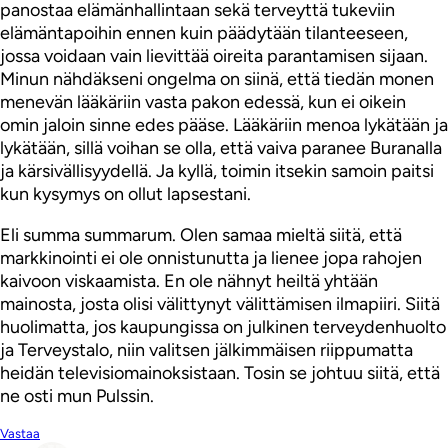
panostaa elämänhallintaan sekä terveyttä tukeviin
elämäntapoihin ennen kuin päädytään tilanteeseen,
jossa voidaan vain lievittää oireita parantamisen sijaan.
Minun nähdäkseni ongelma on siinä, että tiedän monen
menevän lääkäriin vasta pakon edessä, kun ei oikein
omin jaloin sinne edes pääse. Lääkäriin menoa lykätään ja
lykätään, sillä voihan se olla, että vaiva paranee Buranalla
ja kärsivällisyydellä. Ja kyllä, toimin itsekin samoin paitsi
kun kysymys on ollut lapsestani.
Eli summa summarum. Olen samaa mieltä siitä, että
markkinointi ei ole onnistunutta ja lienee jopa rahojen
kaivoon viskaamista. En ole nähnyt heiltä yhtään
mainosta, josta olisi välittynyt välittämisen ilmapiiri. Siitä
huolimatta, jos kaupungissa on julkinen terveydenhuolto
ja Terveystalo, niin valitsen jälkimmäisen riippumatta
heidän televisiomainoksistaan. Tosin se johtuu siitä, että
ne osti mun Pulssin.
Vastaa