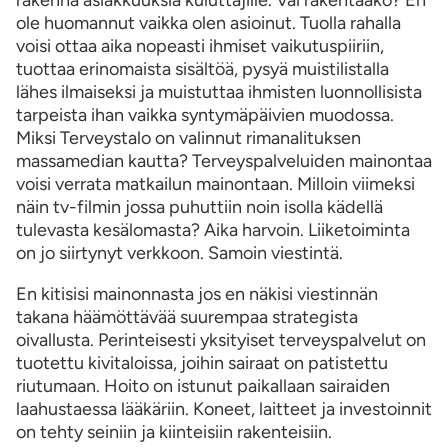
rakenna asiakkuuksia kuluttajille. Vai rakentaako? En
ole huomannut vaikka olen asioinut. Tuolla rahalla
voisi ottaa aika nopeasti ihmiset vaikutuspiiriin,
tuottaa erinomaista sisältöä, pysyä muistilistalla
lähes ilmaiseksi ja muistuttaa ihmisten luonnollisista
tarpeista ihan vaikka syntymäpäivien muodossa.
Miksi Terveystalo on valinnut rimanalituksen
massamedian kautta? Terveyspalveluiden mainontaa
voisi verrata matkailun mainontaan. Milloin viimeksi
näin tv-filmin jossa puhuttiin noin isolla kädellä
tulevasta kesälomasta? Aika harvoin. Liiketoiminta
on jo siirtynyt verkkoon. Samoin viestintä.
En kitisisi mainonnasta jos en näkisi viestinnän
takana häämöttävää suurempaa strategista
oivallusta. Perinteisesti yksityiset terveyspalvelut on
tuotettu kivitaloissa, joihin sairaat on patistettu
riutumaan. Hoito on istunut paikallaan sairaiden
laahustaessa lääkäriin. Koneet, laitteet ja investoinnit
on tehty seiniin ja kiinteisiin rakenteisiin.