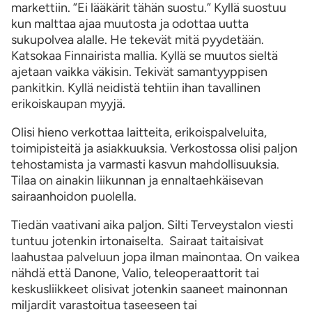
markettiin. ”Ei lääkärit tähän suostu.” Kyllä suostuu
kun malttaa ajaa muutosta ja odottaa uutta
sukupolvea alalle. He tekevät mitä pyydetään.
Katsokaa Finnairista mallia. Kyllä se muutos sieltä
ajetaan vaikka väkisin. Tekivät samantyyppisen
pankitkin. Kyllä neidistä tehtiin ihan tavallinen
erikoiskaupan myyjä.
Olisi hieno verkottaa laitteita, erikoispalveluita,
toimipisteitä ja asiakkuuksia. Verkostossa olisi paljon
tehostamista ja varmasti kasvun mahdollisuuksia.
Tilaa on ainakin liikunnan ja ennaltaehkäisevan
sairaanhoidon puolella.
Tiedän vaativani aika paljon. Silti Terveystalon viesti
tuntuu jotenkin irtonaiselta. Sairaat taitaisivat
laahustaa palveluun jopa ilman mainontaa. On vaikea
nähdä että Danone, Valio, teleoperaattorit tai
keskusliikkeet olisivat jotenkin saaneet mainonnan
miljardit varastoitua taseeseen tai