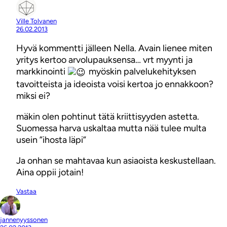
Ville Tolvanen
26.02.2013
Hyvä kommentti jälleen Nella. Avain lienee miten
yritys kertoo arvolupauksensa… vrt myynti ja
markkinointi
myöskin palvelukehityksen
tavoitteista ja ideoista voisi kertoa jo ennakkoon?
miksi ei?
mäkin olen pohtinut tätä kriittisyyden astetta.
Suomessa harva uskaltaa mutta nää tulee multa
usein ”ihosta läpi”
Ja onhan se mahtavaa kun asiaoista keskustellaan.
Aina oppii jotain!
Vastaa
jannenyyssonen