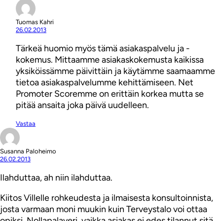
Tuomas Kahri
26.02.2013
Tärkeä huomio myös tämä asiakaspalvelu ja -
kokemus. Mittaamme asiakaskokemusta kaikissa
yksiköissämme päivittäin ja käytämme saamaamme
tietoa asiakaspalvelumme kehittämiseen. Net
Promoter Scoremme on erittäin korkea mutta se
pitää ansaita joka päivä uudelleen.
Vastaa
Susanna Paloheimo
26.02.2013
Ilahduttaa, ah niin ilahduttaa.
Kiitos Villelle rohkeudesta ja ilmaisesta konsultoinnista,
josta varmaan moni muukin kuin Terveystalo voi ottaa
opiksi. Nollapalaveri, vaikka asiakas ei edes tilannut sitä.