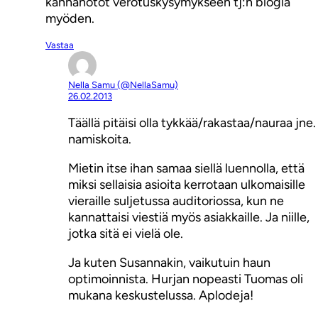
kannanotot verotuskysymykseen tj:n blogia
myöden.
Vastaa
Nella Samu (@NellaSamu)
26.02.2013
Täällä pitäisi olla tykkää/rakastaa/nauraa jne.
namiskoita.
Mietin itse ihan samaa siellä luennolla, että
miksi sellaisia asioita kerrotaan ulkomaisille
vieraille suljetussa auditoriossa, kun ne
kannattaisi viestiä myös asiakkaille. Ja niille,
jotka sitä ei vielä ole.
Ja kuten Susannakin, vaikutuin haun
optimoinnista. Hurjan nopeasti Tuomas oli
mukana keskustelussa. Aplodeja!