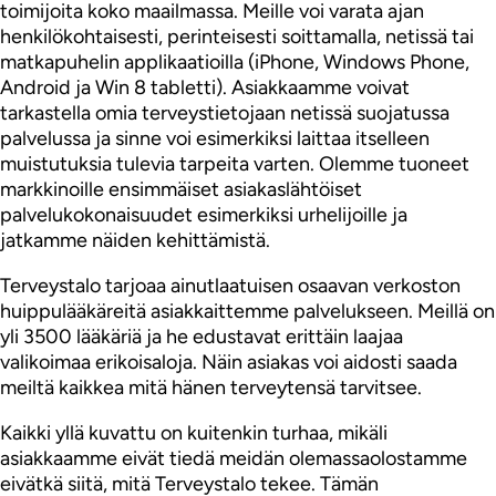
toimijoita koko maailmassa. Meille voi varata ajan
henkilökohtaisesti, perinteisesti soittamalla, netissä tai
matkapuhelin applikaatioilla (iPhone, Windows Phone,
Android ja Win 8 tabletti). Asiakkaamme voivat
tarkastella omia terveystietojaan netissä suojatussa
palvelussa ja sinne voi esimerkiksi laittaa itselleen
muistutuksia tulevia tarpeita varten. Olemme tuoneet
markkinoille ensimmäiset asiakaslähtöiset
palvelukokonaisuudet esimerkiksi urhelijoille ja
jatkamme näiden kehittämistä.
Terveystalo tarjoaa ainutlaatuisen osaavan verkoston
huippulääkäreitä asiakkaittemme palvelukseen. Meillä on
yli 3500 lääkäriä ja he edustavat erittäin laajaa
valikoimaa erikoisaloja. Näin asiakas voi aidosti saada
meiltä kaikkea mitä hänen terveytensä tarvitsee.
Kaikki yllä kuvattu on kuitenkin turhaa, mikäli
asiakkaamme eivät tiedä meidän olemassaolostamme
eivätkä siitä, mitä Terveystalo tekee. Tämän