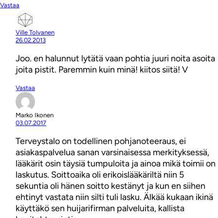
Vastaa
Ville Tolvanen
26.02.2013
Joo. en halunnut lytätä vaan pohtia juuri noita asoita
joita pistit. Paremmin kuin minä! kiitos siitä! V
Vastaa
Marko Ikonen
03.07.2017
Terveystalo on todellinen pohjanoteeraus, ei
asiakaspalvelua sanan varsinaisessa merkityksessä,
lääkärit osin täysiä tumpuloita ja ainoa mikä toimii on
laskutus. Soittoaika oli erikoislääkäriltä niin 5
sekuntia oli hänen soitto kestänyt ja kun en siihen
ehtinyt vastata niin silti tuli lasku. Älkää kukaan ikinä
käyttäkö sen huijarifirman palveluita, kallista