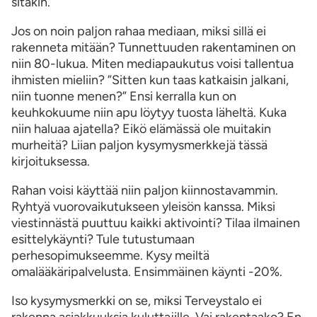
sitäkin.
Jos on noin paljon rahaa mediaan, miksi sillä ei
rakenneta mitään? Tunnettuuden rakentaminen on
niin 80-lukua. Miten mediapaukutus voisi tallentua
ihmisten mieliin? ”Sitten kun taas katkaisin jalkani,
niin tuonne menen?” Ensi kerralla kun on
keuhkokuume niin apu löytyy tuosta läheltä. Kuka
niin haluaa ajatella? Eikö elämässä ole muitakin
murheitä? Liian paljon kysymysmerkkejä tässä
kirjoituksessa.
Rahan voisi käyttää niin paljon kiinnostavammin.
Ryhtyä vuorovaikutukseen yleisön kanssa. Miksi
viestinnästä puuttuu kaikki aktivointi? Tilaa ilmainen
esittelykäynti? Tule tutustumaan
perhesopimukseemme. Kysy meiltä
omalääkäripalvelusta. Ensimmäinen käynti -20%.
Iso kysymysmerkki on se, miksi Terveystalo ei