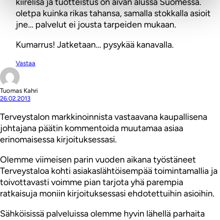
kiirelisä ja tuotteistus on aivan alussa Suomessa.
oletpa kuinka rikas tahansa, samalla stokkalla asioit
jne… palvelut ei jousta tarpeiden mukaan.
Kumarrus! Jatketaan… pysykää kanavalla.
Vastaa
Tuomas Kahri
26.02.2013
Terveystalon markkinoinnista vastaavana kaupallisena
johtajana päätin kommentoida muutamaa asiaa
erinomaisessa kirjoituksessasi.
Olemme viimeisen parin vuoden aikana työstäneet
Terveystaloa kohti asiakaslähtöisempää toimintamallia ja
toivottavasti voimme pian tarjota yhä parempia
ratkaisuja moniin kirjoituksessasi ehdotettuihin asioihin.
Sähköisissä palveluissa olemme hyvin lähellä parhaita