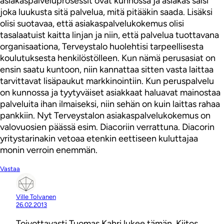
asiakaspalveluprosessit ovat kunnossa ja asiakas saisi
joka luukusta sitä palvelua, mitä pitääkin saada. Lisäksi
olisi suotavaa, että asiakaspalvelukokemus olisi
tasalaatuist kaitta linjan ja niin, että palvelua tuottavana
organisaationa, Terveystalo huolehtisi tarpeellisesta
koulutuksesta henkilöstölleen. Kun nämä perusasiat on
ensin saatu kuntoon, niin kannattaa sitten vasta laittaa
tarvittavat lisäpaukut markkinointiin. Kun peruspalvelu
on kunnossa ja tyytyväiset asiakkaat haluavat mainostaa
palveluita ihan ilmaiseksi, niin sehän on kuin laittas rahaa
pankkiin. Nyt Terveystalon asiakaspalvelukokemus on
valovuosien päässä esim. Diacoriin verrattuna. Diacorin
yritystarinakin vetoaa etenkin eettiseen kuluttajaa
monin verroin enemmän.
Vastaa
Ville Tolvanen
26.02.2013
Toivottavasti Tuomas Kahri lukee tämän. Kiitos