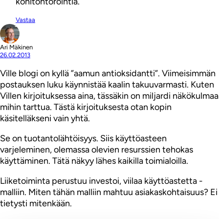
konitohtorointia.
Vastaa
Ari Mäkinen
26.02.2013
Ville blogi on kyllä ”aamun antioksidantti”. Viimeisimmän
postauksen luku käynnistää kaalin takuuvarmasti. Kuten
Villen kirjoituksessa aina, tässäkin on miljardi näkökulmaa
mihin tarttua. Tästä kirjoituksesta otan kopin
käsitelläkseni vain yhtä.
Se on tuotantolähtöisyys. Siis käyttöasteen
varjeleminen, olemassa olevien resurssien tehokas
käyttäminen. Tätä näkyy lähes kaikilla toimialoilla.
Liiketoiminta perustuu investoi, viilaa käyttöastetta -
malliin. Miten tähän malliin mahtuu asiakaskohtaisuus? Ei
tietysti mitenkään.