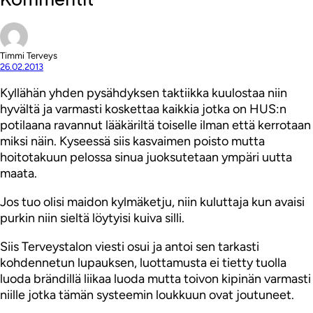
Timmi Terveys
26.02.2013
Kyllähän yhden pysähdyksen taktiikka kuulostaa niin
hyvältä ja varmasti koskettaa kaikkia jotka on HUS:n
potilaana ravannut lääkäriltä toiselle ilman että kerrotaan
miksi näin. Kyseessä siis kasvaimen poisto mutta
hoitotakuun pelossa sinua juoksutetaan ympäri uutta
maata.
Jos tuo olisi maidon kylmäketju, niin kuluttaja kun avaisi
purkin niin sieltä löytyisi kuiva silli.
Siis Terveystalon viesti osui ja antoi sen tarkasti
kohdennetun lupauksen, luottamusta ei tietty tuolla
luoda brändillä liikaa luoda mutta toivon kipinän varmasti
niille jotka tämän systeemin loukkuun ovat joutuneet.