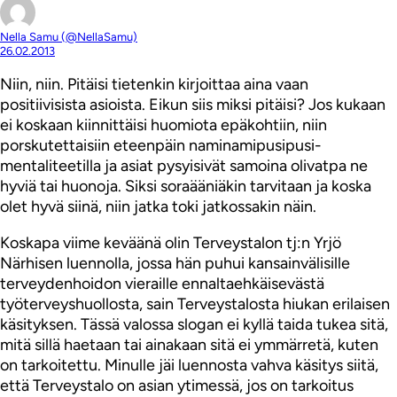
Nella Samu (@NellaSamu)
26.02.2013
Niin, niin. Pitäisi tietenkin kirjoittaa aina vaan
positiivisista asioista. Eikun siis miksi pitäisi? Jos kukaan
ei koskaan kiinnittäisi huomiota epäkohtiin, niin
porskutettaisiin eteenpäin naminamipusipusi-
mentaliteetilla ja asiat pysyisivät samoina olivatpa ne
hyviä tai huonoja. Siksi soraääniäkin tarvitaan ja koska
olet hyvä siinä, niin jatka toki jatkossakin näin.
Koskapa viime keväänä olin Terveystalon tj:n Yrjö
Närhisen luennolla, jossa hän puhui kansainvälisille
terveydenhoidon vieraille ennaltaehkäisevästä
työterveyshuollosta, sain Terveystalosta hiukan erilaisen
käsityksen. Tässä valossa slogan ei kyllä taida tukea sitä,
mitä sillä haetaan tai ainakaan sitä ei ymmärretä, kuten
on tarkoitettu. Minulle jäi luennosta vahva käsitys siitä,
että Terveystalo on asian ytimessä, jos on tarkoitus