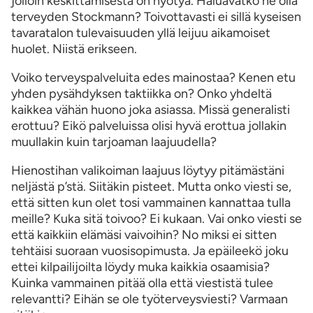
jolloin keskittämisestä on hyötyä. Haluavatko he olla
terveyden Stockmann? Toivottavasti ei sillä kyseisen
tavaratalon tulevaisuuden yllä leijuu aikamoiset
huolet. Niistä erikseen.
Voiko terveyspalveluita edes mainostaa? Kenen etu
yhden pysähdyksen taktiikka on? Onko yhdeltä
kaikkea vähän huono joka asiassa. Missä generalisti
erottuu? Eikö palveluissa olisi hyvä erottua jollakin
muullakin kuin tarjoaman laajuudella?
Hienostihan valikoiman laajuus löytyy pitämästäni
neljästä p’stä. Siitäkin pisteet. Mutta onko viesti se,
että sitten kun olet tosi vammainen kannattaa tulla
meille? Kuka sitä toivoo? Ei kukaan. Vai onko viesti se
että kaikkiin elämäsi vaivoihin? No miksi ei sitten
tehtäisi suoraan vuosisopimusta. Ja epäileekö joku
ettei kilpailijoilta löydy muka kaikkia osaamisia?
Kuinka vammainen pitää olla että viestistä tulee
relevantti? Eihän se ole työterveysviesti? Varmaan