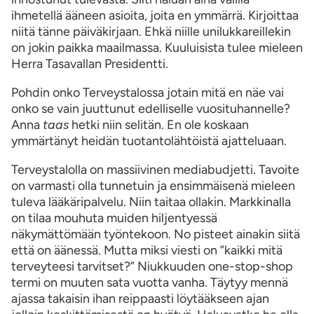
ihmetellä ääneen asioita, joita en ymmärrä. Kirjoittaa
niitä tänne päiväkirjaan. Ehkä niille unilukkareillekin
on jokin paikka maailmassa. Kuuluisista tulee mieleen
Herra Tasavallan Presidentti.
Pohdin onko Terveystalossa jotain mitä en näe vai
onko se vain juuttunut edelliselle vuosituhannelle?
Anna
taas
hetki niin selitän. En ole koskaan
ymmärtänyt heidän tuotantolähtöistä ajatteluaan.
Terveystalolla on massiivinen mediabudjetti. Tavoite
on varmasti olla tunnetuin ja ensimmäisenä mieleen
tuleva lääkäripalvelu. Niin taitaa ollakin. Markkinalla
on tilaa mouhuta muiden hiljentyessä
näkymättömään työntekoon. No pisteet ainakin siitä
että on äänessä. Mutta miksi viesti on ”kaikki mitä
terveyteesi tarvitset?” Niukkuuden one-stop-shop
termi on muuten sata vuotta vanha. Täytyy mennä
ajassa takaisin ihan reippaasti löytääkseen ajan