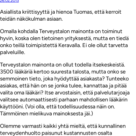
26.02.2013
Asiallista kriittisyyttä ja hienoa Tuomas, että kerroit
teidän näkökulman asiaan.
Omalla kohdalla Terveystalon mainonta on toiminut
hyvin, koska olen tietoinen yrityksestä, mutta en tiedä
onko teillä toimipistettä Keravalla. Ei ole ollut tarvetta
palveluille.
Terveystalon mainonta on ollut todella itsekeskeistä.
3500 lääkäriä kertoo suuresta talosta, mutta onko se
semmoinen tieto, joka hyödyttää asiakasta? Tunteeko
asiakas, että hän on se jonka tulee, kannattaa ja pitää
valita oma lääkäri? Itse arvostaisin, että palvelutarjoaja
valitsee automaattisesti parhaan mahdollisen lääkärin
käyttööni. (Voi olla, että todellisuudessa näin on.
Tämmöinen mielikuva mainoksesta jäi.)
Olemme varmasti kaikki yhtä mieltä, että kunnallinen
terveydenhuolto paisunut kustannusten osalta