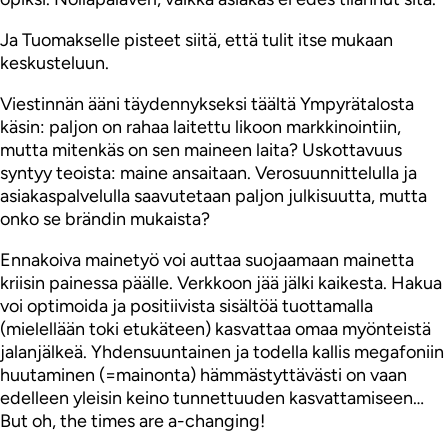
Ja Tuomakselle pisteet siitä, että tulit itse mukaan
keskusteluun.
Viestinnän ääni täydennykseksi täältä Ympyrätalosta
käsin: paljon on rahaa laitettu likoon markkinointiin,
mutta mitenkäs on sen maineen laita? Uskottavuus
syntyy teoista: maine ansaitaan. Verosuunnittelulla ja
asiakaspalvelulla saavutetaan paljon julkisuutta, mutta
onko se brändin mukaista?
Ennakoiva mainetyö voi auttaa suojaamaan mainetta
kriisin painessa päälle. Verkkoon jää jälki kaikesta. Hakua
voi optimoida ja positiivista sisältöä tuottamalla
(mielellään toki etukäteen) kasvattaa omaa myönteistä
jalanjälkeä. Yhdensuuntainen ja todella kallis megafoniin
huutaminen (=mainonta) hämmästyttävästi on vaan
edelleen yleisin keino tunnettuuden kasvattamiseen…
But oh, the times are a-changing!