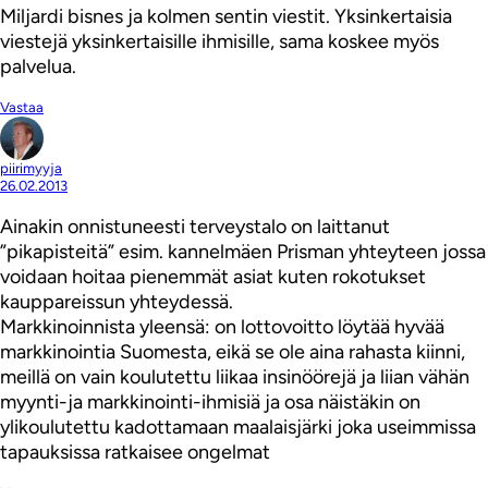
Miljardi bisnes ja kolmen sentin viestit. Yksinkertaisia
viestejä yksinkertaisille ihmisille, sama koskee myös
palvelua.
Vastaa
piirimyyja
26.02.2013
Ainakin onnistuneesti terveystalo on laittanut
”pikapisteitä” esim. kannelmäen Prisman yhteyteen jossa
voidaan hoitaa pienemmät asiat kuten rokotukset
kauppareissun yhteydessä.
Markkinoinnista yleensä: on lottovoitto löytää hyvää
markkinointia Suomesta, eikä se ole aina rahasta kiinni,
meillä on vain koulutettu liikaa insinöörejä ja liian vähän
myynti-ja markkinointi-ihmisiä ja osa näistäkin on
ylikoulutettu kadottamaan maalaisjärki joka useimmissa
tapauksissa ratkaisee ongelmat