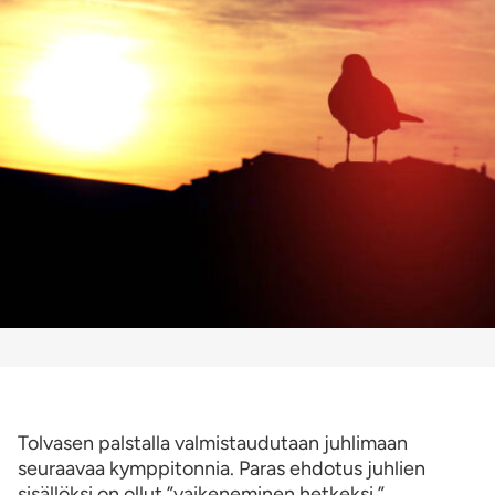
Tolvasen palstalla valmistaudutaan juhlimaan
seuraavaa kymppitonnia. Paras ehdotus juhlien
sisällöksi on ollut ”vaikeneminen hetkeksi.”