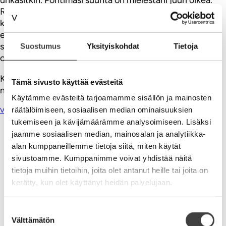
Räksytys ja ruoskinta on nyt tehty, olemme jo häntä
koipien välissä ;). Nyt on aika mennä konkretiaan. Case-
esimerkit kiinnostavat aina ja niistä voi jokainen
soveltamalla löytää hyviä ja innostavia juttuja myös
Suostumus
Yksityiskohdat
Tietoja
omaan toimintaansa.
Kiitos kun jaksat ahkerasti kirjoittaa ja jakaa tietojasi –
Tämä sivusto käyttää evästeitä
näin ilmaiseksikin. Pienyrittäjä kiittää
Käytämme evästeitä tarjoamamme sisällön ja mainosten
räätälöimiseen, sosiaalisen median ominaisuuksien
Vastaa
tukemiseen ja kävijämäärämme analysoimiseen. Lisäksi
jaamme sosiaalisen median, mainosalan ja analytiikka-
Ville Tolvanen
alan kumppaneillemme tietoja siitä, miten käytät
18.01.2013
sivustoamme. Kumppanimme voivat yhdistää näitä
Kiitos! tästä on todella ”hyvä jatkaa.” perusta on
tietoja muihin tietoihin, joita olet antanut heille tai joita on
luotu. ilmpiiri ”tyhjennetty” ja nyt voidaan rakentaa.
kerätty, kun olet käyttänyt heidän palvelujaan.
kommentoikaa mitä kaippaatte… tiedän mikä
kiinnostaa. Kiitos Tiina! V
Suostumuksen
Vastaa
Välttämätön
valinta