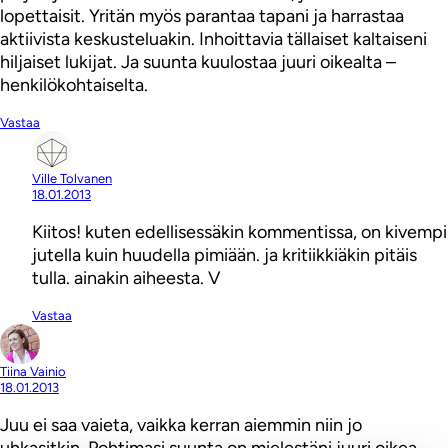
lopettaisit. Yritän myös parantaa tapani ja harrastaa
aktiivista keskusteluakin. Inhoittavia tällaiset kaltaiseni
hiljaiset lukijat. Ja suunta kuulostaa juuri oikealta –
henkilökohtaiselta.
Vastaa
Ville Tolvanen
18.01.2013
Kiitos! kuten edellisessäkin kommentissa, on kivempi
jutella kuin huudella pimiään. ja kritiikkiäkin pitäis
tulla. ainakin aiheesta. V
Vastaa
Tiina Vainio
18.01.2013
Juu ei saa vaieta, vaikka kerran aiemmin niin jo
uhkasitkin. Pohtimasi suunta on mielestäni juuri oikea.