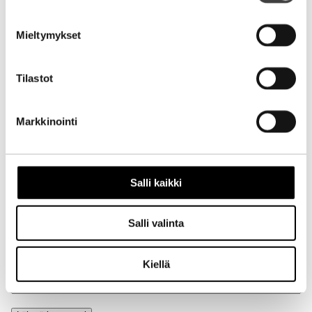
Kirjoita kommentti
Mieltymykset
Aihe
Tilastot
Markkinointi
Nimi
Salli kaikki
Sähköpostiosoite
Salli valinta
Kiellä
Kotisivu