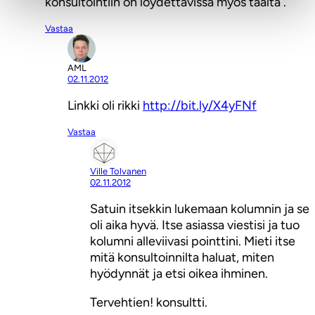
konsultointiin on löydettävissä myös täältä .
Vastaa
AML
02.11.2012
Linkki oli rikki
http://bit.ly/X4yFNf
Vastaa
Ville Tolvanen
02.11.2012
Satuin itsekkin lukemaan kolumnin ja se
oli aika hyvä. Itse asiassa viestisi ja tuo
kolumni alleviivasi pointtini. Mieti itse
mitä konsultoinnilta haluat, miten
hyödynnät ja etsi oikea ihminen.
Tervehtien! konsultti.