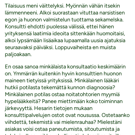
Tilaisuus meni väittelyksi. Myönnän vähän itsekin
lämmenneeni. Alkoi suorastaan vituttaa narsistisen
egon ja huonon valmistelun tuottama sekamelska.
Konsultti ehdotti puolessa välissä, ettei hänen
yrityksensä laatimia ideoita sittenkään huomoitaisi,
alkoi lypsämään lisäaikaa lupaamalla uusia ajatuksia
seuraavaksi päiväksi. Loppuvaiheista en muista
paljoakaan.
En osaa sanoa minkälaista konsultaatio keskimäärin
on. Ymmärrän kuitenkin hyvin konsulttien huonon
maineen tietyissä yrityksissä. Minkälainen lääkäri
hutkii potilasta tekemättä kunnon diagnoosia?
Minkälainen potilas ostaa noitatohtorien myymiä
hypelääkkeitä? Panee miettimään koko toiminnan
järkevyyttä. Hesarin tietojen mukaan
konsulttipalvelujen ostot ovat nousussa. Ostetaanko
viihdettä, tekemistä vai mielenrauhaa? Mielestäni
asiakas voisi ostaa paneutumista, sitoutumista ja