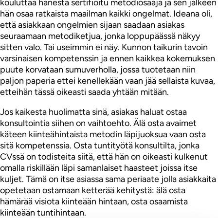
kouluttaa hänestä sertifioitu metodiosaaja ja sen jälkeen
hän osaa ratkaista maailman kaikki ongelmat. Ideana oli,
että asiakkaan ongelmien sijaan saadaan asiakas
seuraamaan metodiketjua, jonka loppupäässä näkyy
sitten valo. Tai useimmin ei näy. Kunnon taikurin tavoin
varsinaisen kompetenssin ja ennen kaikkea kokemuksen
puute korvataan sumuverholla, jossa tuotetaan niin
paljon paperia ettei kenellekään vaan jää sellaista kuvaa,
etteihän tässä oikeasti saada yhtään mitään.
Jos kaikesta huolimatta sinä, asiakas haluat ostaa
konsultointia siihen on vaihtoehto. Älä osta avaimet
käteen kiinteähintaista metodin läpijuoksua vaan osta
sitä kompetenssia. Osta tuntityötä konsultilta, jonka
CVssä on todisteita siitä, että hän on oikeasti kulkenut
omalla riskillään läpi samanlaiset haasteet joissa itse
kuljet. Tämä on itse asiassa sama periaate jolla asiakkaita
opetetaan ostamaan ketterää kehitystä: älä osta
hämärää visiota kiinteään hintaan, osta osaamista
kiinteään tuntihintaan.