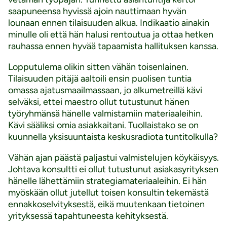
saapuneensa hyvissä ajoin nauttimaan hyvän
lounaan ennen tilaisuuden alkua. Indikaatio ainakin
minulle oli että hän halusi rentoutua ja ottaa hetken
rauhassa ennen hyvää tapaamista hallituksen kanssa.
Lopputulema olikin sitten vähän toisenlainen.
Tilaisuuden pitäjä aaltoili ensin puolisen tuntia
omassa ajatusmaailmassaan, jo alkumetreillä kävi
selväksi, ettei maestro ollut tutustunut hänen
työryhmänsä hänelle valmistamiin materiaaleihin.
Kävi sääliksi omia asiakkaitani. Tuollaistako se on
kuunnella yksisuuntaista keskusradiota tuntitolkulla?
Vähän ajan päästä paljastui valmistelujen köykäisyys.
Johtava konsultti ei ollut tutustunut asiakasyrityksen
hänelle lähettämiin strategiamateriaaleihin. Ei hän
myöskään ollut jutellut toisen konsultin tekemästä
ennakkoselvityksestä, eikä muutenkaan tietoinen
yrityksessä tapahtuneesta kehityksestä.