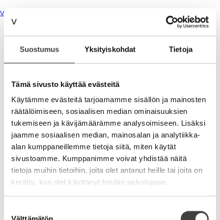
Vastaa
Ville Tolvanen
01.11.2012
Suostumus
Yksityiskohdat
Tietoja
mahtava kommentti! hieno, todelliselta vaikuttava,
analyysi ict-konsultaation synnystä. maistuu
Tämä sivusto käyttää evästeitä
todellisuudelta. miten hyvän konsultin erottaa
Käytämme evästeitä tarjoamamme sisällön ja mainosten
huonosta? miten tunnistaa hyvä tai huono kirjailija?
voiko lääkäristä tietää ennakkoon?
räätälöimiseen, sosiaalisen median ominaisuuksien
tukemiseen ja kävijämäärämme analysoimiseen. Lisäksi
ps. mietin itsekkin tänään että tienaisin enemmän
jaamme sosiaalisen median, mainosalan ja analytiikka-
jos laskuttaisin tunteja…
alan kumppaneillemme tietoja siitä, miten käytät
sivustoamme. Kumppanimme voivat yhdistää näitä
Vastaa
tietoja muihin tietoihin, joita olet antanut heille tai joita on
kerätty, kun olet käyttänyt heidän palvelujaan.
AML
02.11.2012
Suostumuksen
Olen pahoillani huonosta asiakaskokemustasi….
Välttämätön