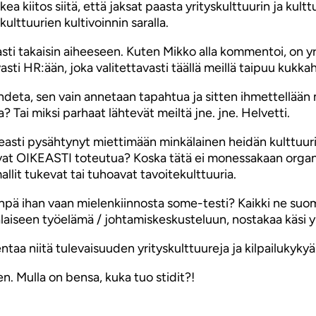
kkea kiitos siitä, että jaksat paasta yrityskulttuurin ja kul
kulttuurien kultivoinnin saralla.
asti takaisin aiheeseen. Kuten Mikko alla kommentoi, on yrit
hvasti HR:ään, joka valitettavasti täällä meillä taipuu kuk
ohdeta, sen vain annetaan tapahtua ja sitten ihmettellään m
 Tai miksi parhaat lähtevät meiltä jne. jne. Helvetti.
sti pysähtynyt miettimään minkälainen heidän kulttuurinsa
isivat OIKEASTI toteutua? Koska tätä ei monessakaan organi
allit tukevat tai tuhoavat tavoitekulttuuria.
ä ihan vaan mielenkiinnosta some-testi? Kaikki ne suomal
laiseen työelämä / johtamiskeskusteluun, nostakaa käsi y
entaa niitä tulevaisuuden yrityskulttuureja ja kilpailukykyä
 Mulla on bensa, kuka tuo stidit?!