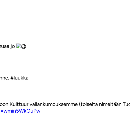
imuaa jo
nne. #luukka
koon Kulttuurivallankumouksemme (toiselta nimeltään Tu
?v=wmin5WkOuPw