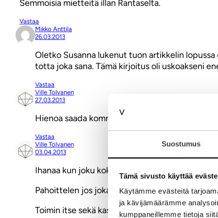
Semmoisia mietteitä illan Rantaselta.
Vastaa
Mikko Anttila
26.03.2013
Oletko Susanna lukenut tuon artikkelin lopussa ole
totta joka sana. Tämä kirjoitus oli uskoakseni e
Vastaa
Ville Tolvanen
27.03.2013
Hienoa saada kommentointia johon on paneudutt
Vastaa
Suostumus
Ville Tolvanen
03.04.2013
Ihanaa kun joku kokee ”velvoitetta” intohimoa sii
Tämä sivusto käyttää eväste
Pahoittelen jos jokainen Tolvanen ei ole napakymp
Käytämme evästeitä tarjoama
ja kävijämäärämme analysoim
Toimin itse sekä kasvuyrityksten että perinteis
kumppaneillemme tietoja siitä