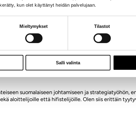
akari Tammiselle vai Panu Luukalle päivän tolvasissa. Hei
n kerätty, kun olet käyttänyt heidän palvelujaan.
Mieltymykset
Tilastot
htajan kanssa ikinä kuullut asian käsittelyä toisen osapu
aa yrityskulttuurin kehittämisestä. En ole ikinä nähnyt asi
tujoukko vetää asiaa joka alkaa vasta puhuttamaan isomm
nyt vahvoja HR-johtajia pörssiyrityksissä. En tiedä mist
stä.
Salli valinta
lti suurin osa asiakkasitani ei ole mukana GPTW-mittaukses
nteiseen suomalaiseen johtamiseen ja strategiatyöhön, en p
ä aloittelijoille että hifistelijöille. Olen siis erittäin ty