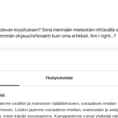
van kirjoituksen? Siinä mennään mielestäni riittävällä syvyy
nemmän ohjaus/referaatti kuin oma artikkeli. Am I right…?
u? Luitko linkistä varsinaisen haastattelun? V
Yksityiskohdat
s aiheeseen. Mahtavaa – kiitos jo siitäkin.
itä
pi. Siis aivan jokaiselle. Aina ei voi onnistua. Mutta itse 
mme sisällön ja mainosten räätälöimiseen, sosiaalisen median
iseen. Lisäksi jaamme sosiaalisen median, mainosalan ja analy
ten teollisuuden pörssiyritysten kanssa. Koen olevani jo
, miten käytät sivustoamme. Kumppanimme voivat yhdistää näitä t