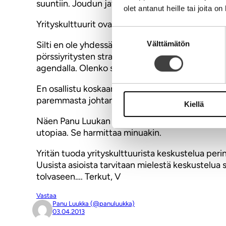
suuntiin. Joudun jatkuvasti pohtimaan puhunko S
olet antanut heille tai joita o
Yrityskulttuurit ovat uusi musta.
Suostumuksen
Välttämätön
Silti en ole yhdessäkään keskutelussa toimitusjo
valinta
pörssiyritysten strategioissa sanallakaan mainint
agendalla. Olenko sokea? Vai onko niin että e
En osallistu koskaan HR-tapahtumiin. En ole näh
paremmasta johtamisesta, paremmista yrityksisi
Kiellä
Näen Panu Luukan loistavana asian apostolina. Si
utopiaa. Se harmittaa minuakin.
Yritän tuoda yrityskulttuurista keskustelua peri
Uusista asioista tarvitaan mielestä keskustelua sek
tolvaseen…. Terkut, V
Vastaa
Panu Luukka (@panuluukka)
03.04.2013