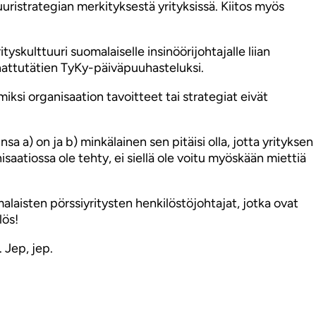
ttuuristrategian merkityksestä yrityksissä. Kiitos myös
yskulttuuri suomalaiselle insinöörijohtajalle liian
kahattutätien TyKy-päiväpuuhasteluksi.
iksi organisaation tavoitteet tai strategiat eivät
 a) on ja b) minkälainen sen pitäisi olla, jotta yrityksen
saatiossa ole tehty, ei siellä ole voitu myöskään miettiä
aisten pörssiyritysten henkilöstöjohtajat, jotka ovat
lös!
. Jep, jep.