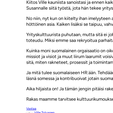
Kiitos Ville kauniista sanoistasi ja ennen kai
Susannalle siitä työstä, jota hän tekee yritys
No niin, nyt kun on kiitelty ihan imelyyteen 
höttöinen asia. Kaiken lisäksi se taipuu, va
Yrityskulttuurista puhutaan, mutta sitä ei j
toteudu. Miksi emme saa rekryoitua parhaita?
Kuinka moni suomalainen orgaisaatio on oikea
missiot ja visiot ja muut liirum laarumit vo
sitä, miten rakneteet, prosessit ja toimintam
Ja mitä tulee suomalaiseen HR:ään. Tehdäänp
läsnä somessa ja kontribuoivat jotain suoma
Aika hiljaista on! Ja tämän jengin pitäisi rak
Rakas maamme tarvitsee kulttuurikumouksen.
Vastaa
Ville Tolvanen