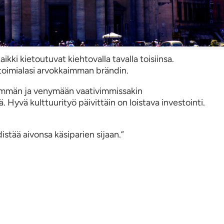
kki kietoutuvat kiehtovalla tavalla toisiinsa.
toimialasi arvokkaimman brändin.
emmän ja venymään vaativimmissakin
Hyvä kulttuurityö päivittäin on loistava investointi.
stää aivonsa käsiparien sijaan.”