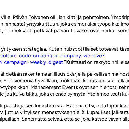
lle. Päivän Tolvanen oli liian kiltti ja pehmoinen. Ympäri
n hinnasta) yrityskulttuuri, joka esimerkiksi työpaikkailm
t, ponnekkaat, potkivat päivän Tolvaset ovat herkullisemp
yrityksen strategiaa. Kuten hubspottilaiset toteavat täs
-culture-code-creating-a-company-we-love?
m_campaign=weekly_digest
”Kulttuuri on rekrytoinnille s
ähdetään rakentamaan illuusiokärjellä paikallisen mainosto
an. Sen siemeniä hyväillään, ruokitaan, kehutaan, suudella
 ex-työpaikkani Management Events ovat sen hienosti tehn
le jää kuiva tikku, joka ei enää synnytä intohimoa saati ku
lupausta ja sen lunastamista. Hän mainitsi, että lupauks
nta juttua yrityksen menestyksen tiellä. Lupaukset jalkaut
lpaillaan. Sanomatta selvää, että se joka katsoo viivan a