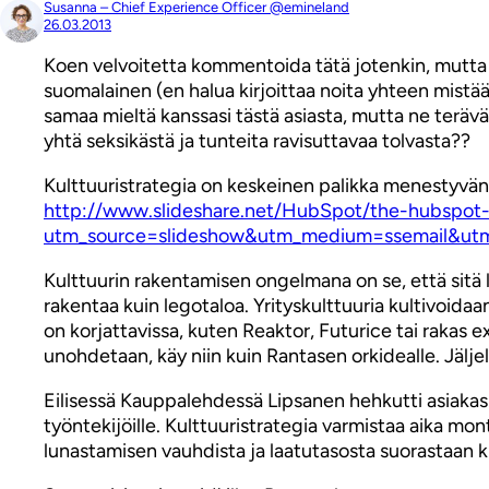
Susanna – Chief Experience Officer @emineland
26.03.2013
Koen velvoitetta kommentoida tätä jotenkin, mutta Vi
suomalainen (en halua kirjoittaa noita yhteen mistää
samaa mieltä kanssasi tästä asiasta, mutta ne terävä
yhtä seksikästä ja tunteita ravisuttavaa tolvasta??
Kulttuuristrategia on keskeinen palikka menestyvän 
http://www.slideshare.net/HubSpot/the-hubspot
utm_source=slideshow&utm_medium=ssemail&ut
Kulttuurin rakentamisen ongelmana on se, että sitä l
rakentaa kuin legotaloa. Yrityskulttuuria kultivoida
on korjattavissa, kuten Reaktor, Futurice tai rakas
unohdetaan, käy niin kuin Rantasen orkidealle. Jäljel
Eilisessä Kauppalehdessä Lipsanen hehkutti asiakas
työntekijöille. Kulttuuristrategia varmistaa aika mo
lunastamisen vauhdista ja laatutasosta suorastaan ki