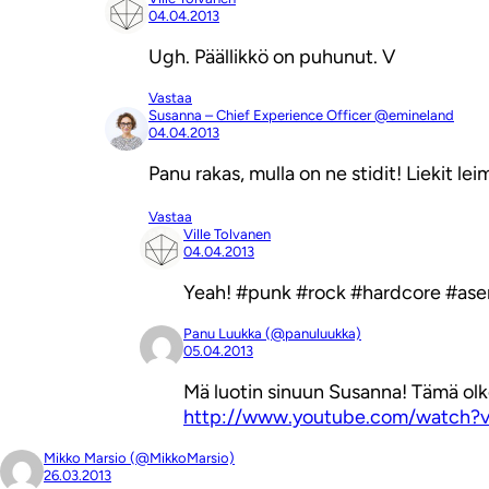
04.04.2013
Ugh. Päällikkö on puhunut. V
Vastaa
Susanna – Chief Experience Officer @emineland
04.04.2013
Panu rakas, mulla on ne stidit! Liekit le
Vastaa
Ville Tolvanen
04.04.2013
Yeah! #punk #rock #hardcore #ase
Panu Luukka (@panuluukka)
05.04.2013
Mä luotin sinuun Susanna! Tämä ol
http://www.youtube.com/watch
Mikko Marsio (@MikkoMarsio)
26.03.2013