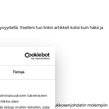
dellä. Itselleni tuo linkin artikkeli kolisi kuin häkä ja
Tietoja
asiaan.
 ominaisuuksien tukemiseen
tiikka-alan
nkinlainen muutoksen apostoli, ukkosenjohdatin molempiin
ietoja muihin tietoihin, joita