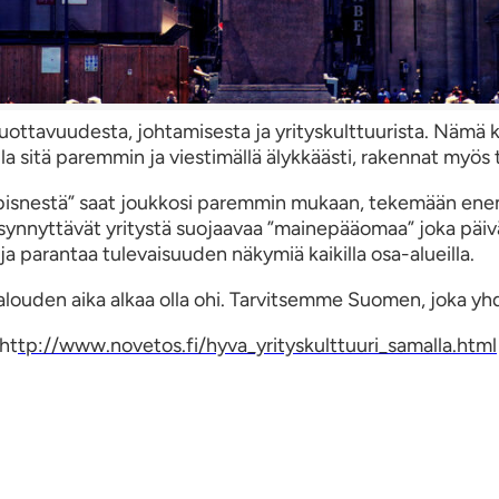
uottavuudesta, johtamisesta ja yrityskulttuurista. Nämä kai
 sitä paremmin ja viestimällä älykkäästi, rakennat myös 
sbisnestä” saat joukkosi paremmin mukaan, tekemään en
synnyttävät yritystä suojaavaa ”mainepääomaa” joka päivä. 
ja parantaa tulevaisuuden näkymiä kaikilla osa-alueilla.
ouden aika alkaa olla ohi. Tarvitsemme Suomen, joka yhdi
 ht
tp://www.novetos.fi/hyva_yrityskulttuuri_samalla.html