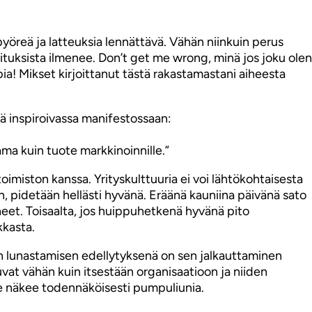
pyöreä ja latteuksia lennättävä. Vähän niinkuin perus
oituksista ilmenee. Don’t get me wrong, minä jos joku olen
ia! Mikset kirjoittanut tästä rakastamastani aiheesta
sä inspiroivassa manifestossaan:
ama kuin tuote markkinoinnille.”
imiston kanssa. Yrityskulttuuria ei voi lähtökohtaisesta
an, pidetään hellästi hyvänä. Eräänä kauniina päivänä sato
eet. Toisaalta, jos huippuhetkenä hyvänä pito
kkasta.
en lunastamisen edellytyksenä on sen jalkauttaminen
uvat vähän kuin itsestään organisaatioon ja niiden
lle näkee todennäköisesti pumpuliunia.