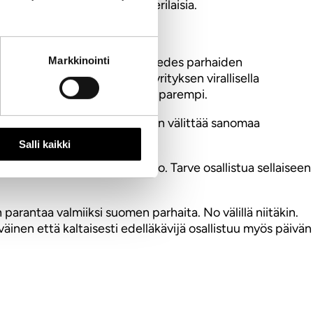
dän maailmansa ovat kovin erilaisia.
Markkinointi
olen aloiteesta. En ole nähnyt edes parhaiden
aa osana yhdenkään miljardiyrityksen virallisella
assa mittakaavassa?! molempi parempi.
ä HR keskustelee. Mutta haluan välittää sanomaa
Salli kaikki
ta. Heille asia on aivan outo. Tarve osallistua sellaiseen
arantaa valmiiksi suomen parhaita. No välillä niitäkin.
ytyväinen että kaltaisesti edelläkävijä osallistuu myös päivän