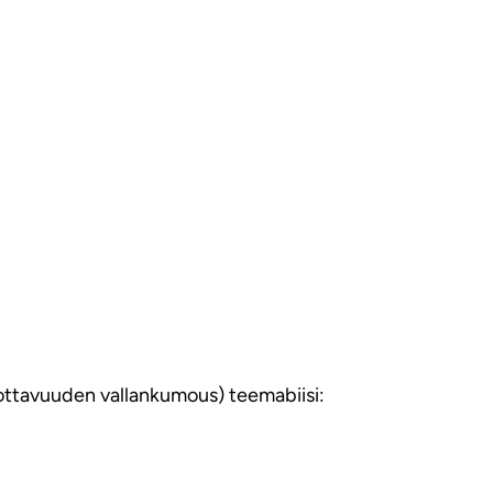
ottavuuden vallankumous) teemabiisi: