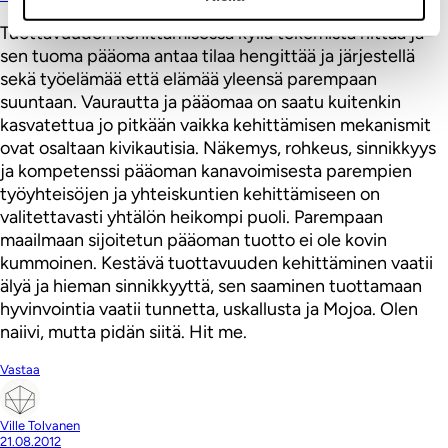
Tuottavuuden kehittämisessä kyllä tekemistä riittää ja
sen tuoma pääoma antaa tilaa hengittää ja järjestellä
sekä työelämää että elämää yleensä parempaan
suuntaan. Vaurautta ja pääomaa on saatu kuitenkin
kasvatettua jo pitkään vaikka kehittämisen mekanismit
ovat osaltaan kivikautisia. Näkemys, rohkeus, sinnikkyys
ja kompetenssi pääoman kanavoimisesta parempien
työyhteisöjen ja yhteiskuntien kehittämiseen on
valitettavasti yhtälön heikompi puoli. Parempaan
maailmaan sijoitetun pääoman tuotto ei ole kovin
kummoinen. Kestävä tuottavuuden kehittäminen vaatii
älyä ja hieman sinnikkyyttä, sen saaminen tuottamaan
hyvinvointia vaatii tunnetta, uskallusta ja Mojoa. Olen
naiivi, mutta pidän siitä. Hit me.
Vastaa
Ville Tolvanen
21.08.2012