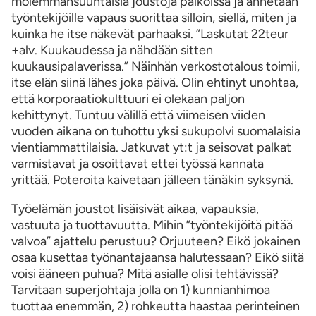
molemmansuuntaisia joustoja palkoissa ja annetaan
työntekijöille vapaus suorittaa silloin, siellä, miten ja
kuinka he itse näkevät parhaaksi. ”Laskutat 22teur
+alv. Kuukaudessa ja nähdään sitten
kuukausipalaverissa.” Näinhän verkostotalous toimii,
itse elän siinä lähes joka päivä. Olin ehtinyt unohtaa,
että korporaatiokulttuuri ei olekaan paljon
kehittynyt. Tuntuu välillä että viimeisen viiden
vuoden aikana on tuhottu yksi sukupolvi suomalaisia
vientiammattilaisia. Jatkuvat yt:t ja seisovat palkat
varmistavat ja osoittavat ettei työssä kannata
yrittää. Poteroita kaivetaan jälleen tänäkin syksynä.
Työelämän joustot lisäisivät aikaa, vapauksia,
vastuuta ja tuottavuutta. Mihin ”työntekijöitä pitää
valvoa” ajattelu perustuu? Orjuuteen? Eikö jokainen
osaa kusettaa työnantajaansa halutessaan? Eikö siitä
voisi ääneen puhua? Mitä asialle olisi tehtävissä?
Tarvitaan superjohtaja jolla on 1) kunnianhimoa
tuottaa enemmän, 2) rohkeutta haastaa perinteinen