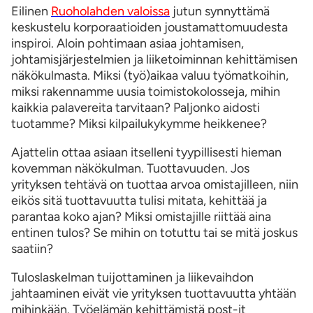
Eilinen
Ruoholahden valoissa
jutun synnyttämä
keskustelu korporaatioiden joustamattomuudesta
inspiroi. Aloin pohtimaan asiaa johtamisen,
johtamisjärjestelmien ja liiketoiminnan kehittämisen
näkökulmasta. Miksi (työ)aikaa valuu työmatkoihin,
miksi rakennamme uusia toimistokolosseja, mihin
kaikkia palavereita tarvitaan? Paljonko aidosti
tuotamme? Miksi kilpailukykymme heikkenee?
Ajattelin ottaa asiaan itselleni tyypillisesti hieman
kovemman näkökulman. Tuottavuuden. Jos
yrityksen tehtävä on tuottaa arvoa omistajilleen, niin
eikös sitä tuottavuutta tulisi mitata, kehittää ja
parantaa koko ajan? Miksi omistajille riittää aina
entinen tulos? Se mihin on totuttu tai se mitä joskus
saatiin?
Tuloslaskelman tuijottaminen ja liikevaihdon
jahtaaminen eivät vie yrityksen tuottavuutta yhtään
mihinkään. Työelämän kehittämistä post-it