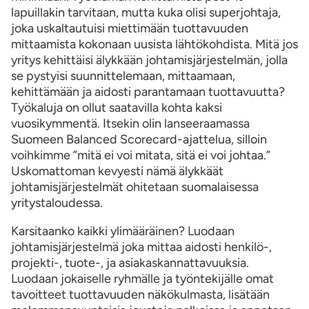
lapuillakin tarvitaan, mutta kuka olisi superjohtaja,
joka uskaltautuisi miettimään tuottavuuden
mittaamista kokonaan uusista lähtökohdista. Mitä jos
yritys kehittäisi älykkään johtamisjärjestelmän, jolla
se pystyisi suunnittelemaan, mittaamaan,
kehittämään ja aidosti parantamaan tuottavuutta?
Työkaluja on ollut saatavilla kohta kaksi
vuosikymmentä. Itsekin olin lanseeraamassa
Suomeen Balanced Scorecard-ajattelua, silloin
voihkimme ”mitä ei voi mitata, sitä ei voi johtaa.”
Uskomattoman kevyesti nämä älykkäät
johtamisjärjestelmät ohitetaan suomalaisessa
yritystaloudessa.
Karsitaanko kaikki ylimääräinen? Luodaan
johtamisjärjestelmä joka mittaa aidosti henkilö-,
projekti-, tuote-, ja asiakaskannattavuuksia.
Luodaan jokaiselle ryhmälle ja työntekijälle omat
tavoitteet tuottavuuden näkökulmasta, lisätään