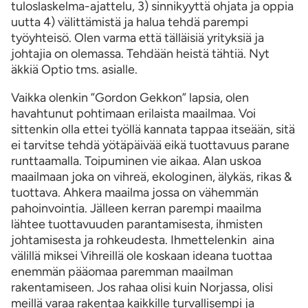
tuloslaskelma-ajattelu, 3) sinnikyyttä ohjata ja oppia
uutta 4) välittämistä ja halua tehdä parempi
työyhteisö. Olen varma että tälläisiä yrityksiä ja
johtajia on olemassa. Tehdään heistä tähtiä. Nyt
äkkiä Optio tms. asialle.
Vaikka olenkin ”Gordon Gekkon” lapsia, olen
havahtunut pohtimaan erilaista maailmaa. Voi
sittenkin olla ettei työllä kannata tappaa itseään, sitä
ei tarvitse tehdä yötäpäivää eikä tuottavuus parane
runttaamalla. Toipuminen vie aikaa. Alan uskoa
maailmaan joka on vihreä, ekologinen, älykäs, rikas &
tuottava. Ahkera maailma jossa on vähemmän
pahoinvointia. Jälleen kerran parempi maailma
lähtee tuottavuuden parantamisesta, ihmisten
johtamisesta ja rohkeudesta. Ihmettelenkin aina
välillä miksei Vihreillä ole koskaan ideana tuottaa
enemmän pääomaa paremman maailman
rakentamiseen. Jos rahaa olisi kuin Norjassa, olisi
meillä varaa rakentaa kaikkille turvallisempi ja