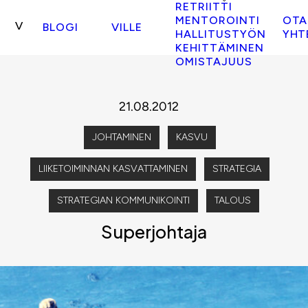
RETRIITTI
MENTOROINTI
OTA
BLOGI
VILLE
HALLITUSTYÖN
YHT
KEHITTÄMINEN
OMISTAJUUS
21.08.2012
JOHTAMINEN
KASVU
LIIKETOIMINNAN KASVATTAMINEN
STRATEGIA
STRATEGIAN KOMMUNIKOINTI
TALOUS
Superjohtaja