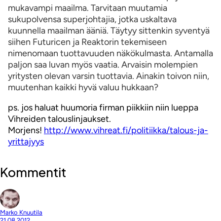
mukavampi maailma. Tarvitaan muutamia
sukupolvensa superjohtajia, jotka uskaltava
kuunnella maailman ääniä. Täytyy sittenkin syventyä
siihen Futuricen ja Reaktorin tekemiseen
nimenomaan tuottavuuden näkökulmasta. Antamalla
paljon saa luvan myös vaatia. Arvaisin molempien
yritysten olevan varsin tuottavia. Ainakin toivon niin,
muutenhan kaikki hyvä valuu hukkaan?
ps. jos haluat huumoria firman piikkiin niin lueppa
Vihreiden talouslinjaukset.
Morjens!
http://www.vihreat.fi/politiikka/talous-ja-
yrittajyys
Kommentit
Marko Knuutila
21.08.2012