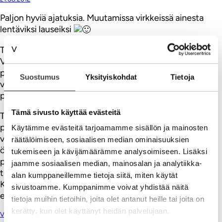
Paljon hyviä ajatuksia. Muutamissa virkkeissä ainesta
lentäviksi lauseiksi
Takerrun kuitenkin tuohon viimeiseen kohtaan – miksi
Vihreillä ei ole ajatuksena tuottaa enemmän pääomaa
paremman maailman rakentamiseen. Ensimmäiseksi
Suostumus
Yksityiskohdat
Tietoja
varmaan siksi, että pääoman ylistäminen saa osalla
puolueen kannattajia karvat pystyyn.
Tämä sivusto käyttää evästeitä
Toisekseen siksi, että Vihreät eivät oikeasti usko
paremman maailman syntyvän yksinkertaisesti
Käytämme evästeitä tarjoamamme sisällön ja mainosten
varallisuutta ja materiaalista hyvää lisäämällä. Nostit
räätälöimiseen, sosiaalisen median ominaisuuksien
öljyrahalla köllöttelevän Norjan esille. Onko Norja
tukemiseen ja kävijämäärämme analysoimiseen. Lisäksi
parempi paikka elää? Onko se mukavampi tai
jaamme sosiaalisen median, mainosalan ja analytiikka-
turvallisempi? Ovatko norjalaiset onnellisempia?
alan kumppaneillemme tietoja siitä, miten käytät
Kokevatko he elävänsä enemmän tarkoituksenmukaista
sivustoamme. Kumppanimme voivat yhdistää näitä
elämää?
tietoja muihin tietoihin, joita olet antanut heille tai joita on
kerätty, kun olet käyttänyt heidän palvelujaan.
Vastaa