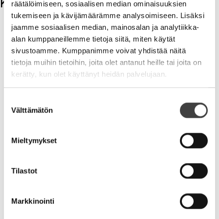
Kommentit
räätälöimiseen, sosiaalisen median ominaisuuksien
tukemiseen ja kävijämäärämme analysoimiseen. Lisäksi
Kirjoita kommentti
jaamme sosiaalisen median, mainosalan ja analytiikka-
alan kumppaneillemme tietoja siitä, miten käytät
sivustoamme. Kumppanimme voivat yhdistää näitä
Aihe
tietoja muihin tietoihin, joita olet antanut heille tai joita on
kerätty, kun olet käyttänyt heidän palvelujaan.
Suostumuksen
Välttämätön
valinta
Nimi
Mieltymykset
Sähköpostiosoite
Tilastot
Kotisivu
Markkinointi