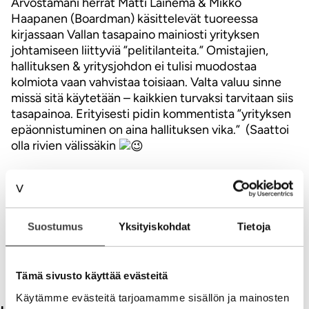
Arvostamani herrat Matti Lainema & Mikko
Haapanen (Boardman) käsittelevät tuoreessa
kirjassaan Vallan tasapaino mainiosti yrityksen
johtamiseen liittyviä ”pelitilanteita.” Omistajien,
hallituksen & yritysjohdon ei tulisi muodostaa
kolmiota vaan vahvistaa toisiaan. Valta valuu sinne
missä sitä käytetään – kaikkien turvaksi tarvitaan siis
tasapainoa. Erityisesti pidin kommentista ”yrityksen
epäonnistuminen on aina hallituksen vika.” (Saattoi
olla rivien välissäkin
Rakastan osakeyhtiölakia. Osakeyhtiö vaatii
menestyäkseen toimivan omistajaohjauksen,
hallituksen ja selkeän raportoinnin. En tiedä kuka
osakeyhtiölain on laatinut mutta se sisältää kyllä
Suostumus
Yksityiskohdat
Tietoja
aimoannoksen ymmärrystä ihmisestä, ihmisistä
ryhmässä ja asioiden edistämisestä. Aivan kuin
jollakin olisi ollut suurempaa viisautta.
Tämä sivusto käyttää evästeitä
Käytämme evästeitä tarjoamamme sisällön ja mainosten