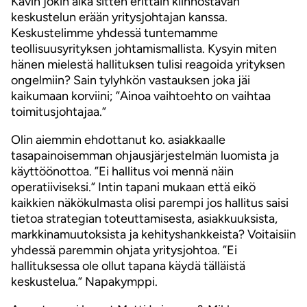
Kävin jokin aika sitten erittäin kiinnostavan
keskustelun erään yritysjohtajan kanssa.
Keskustelimme yhdessä tuntemamme
teollisuusyrityksen johtamismallista. Kysyin miten
hänen mielestä hallituksen tulisi reagoida yrityksen
ongelmiin? Sain tylyhkön vastauksen joka jäi
kaikumaan korviini; ”Ainoa vaihtoehto on vaihtaa
toimitusjohtajaa.”
Olin aiemmin ehdottanut ko. asiakkaalle
tasapainoisemman ohjausjärjestelmän luomista ja
käyttöönottoa. ”Ei hallitus voi mennä näin
operatiiviseksi.” Intin tapani mukaan että eikö
kaikkien näkökulmasta olisi parempi jos hallitus saisi
tietoa strategian toteuttamisesta, asiakkuuksista,
markkinamuutoksista ja kehityshankkeista? Voitaisiin
yhdessä paremmin ohjata yritysjohtoa. ”Ei
hallituksessa ole ollut tapana käydä tälläistä
keskustelua.” Napakymppi.