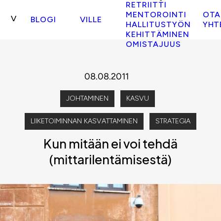
RETRIITTI
MENTOROINTI
OTA
BLOGI
VILLE
HALLITUSTYÖN
YHT
KEHITTÄMINEN
OMISTAJUUS
08.08.2011
JOHTAMINEN
KASVU
LIIKETOIMINNAN KASVATTAMINEN
STRATEGIA
Kun mitään ei voi tehdä
(mittarilentämisestä)