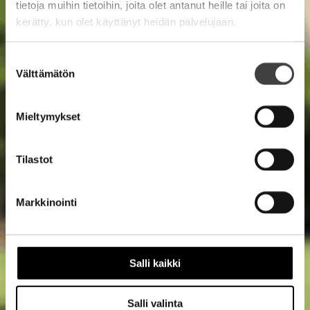
tietoja muihin tietoihin, joita olet antanut heille tai joita on
kerätty, kun olet käyttänyt heidän palvelujaan.
Suostumuksen
Välttämätön
valinta
Mieltymykset
Tilastot
Markkinointi
Salli kaikki
Salli valinta