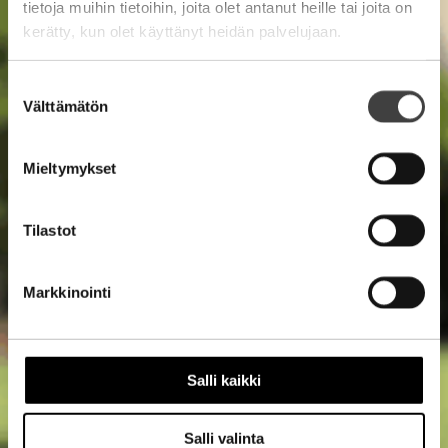
tietoja muihin tietoihin, joita olet antanut heille tai joita on
kerätty, kun olet käyttänyt heidän palvelujaan.
Suostumuksen
Välttämätön
valinta
Mieltymykset
Tilastot
Markkinointi
Salli kaikki
Salli valinta