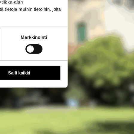
tiikka-alan
ietoja muihin tietoihin, joita
Markkinointi
Salli kaikki