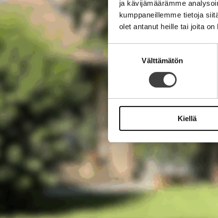
ja kävijämäärämme analysoim
kumppaneillemme tietoja siitä
olet antanut heille tai joita o
Suostumuksen
Välttämätön
valinta
Kiellä