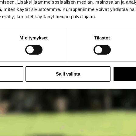
iseen. Lisäksi jaamme sosiaalisen median, mainosalan ja analy
, miten käytät sivustoamme. Kumppanimme voivat yhdistää näitä t
n kerätty, kun olet käyttänyt heidän palvelujaan.
Mieltymykset
Tilastot
Salli valinta