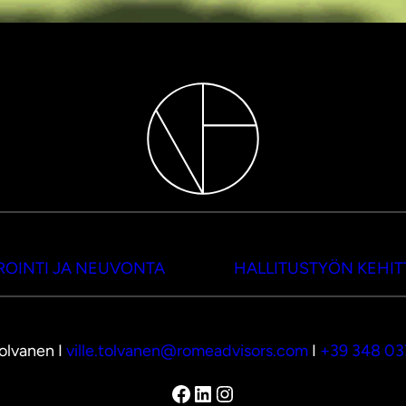
OINTI JA NEUVONTA
HALLITUSTYÖN KEHI
Tolvanen I
ville.tolvanen@romeadvisors.com
I
+39 348 0
Facebook
LinkedIn
Instagram