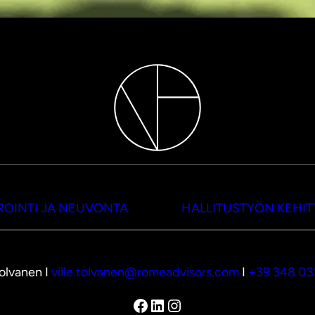
OINTI JA NEUVONTA
HALLITUSTYÖN KEHI
Tolvanen I
ville.tolvanen@romeadvisors.com
I
+39 348 0
Facebook
LinkedIn
Instagram