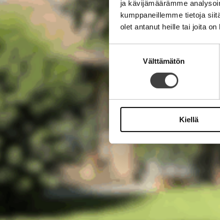
ja kävijämäärämme analysoim
kumppaneillemme tietoja siitä
olet antanut heille tai joita o
Suostumuksen
Välttämätön
valinta
Kiellä