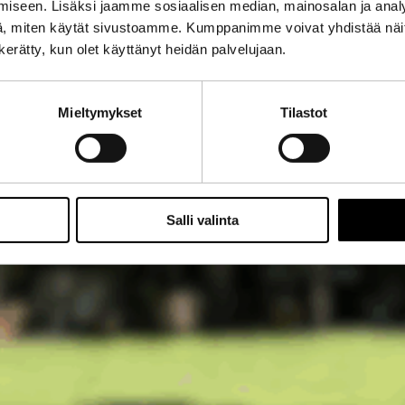
iseen. Lisäksi jaamme sosiaalisen median, mainosalan ja analy
, miten käytät sivustoamme. Kumppanimme voivat yhdistää näitä t
n kerätty, kun olet käyttänyt heidän palvelujaan.
Mieltymykset
Tilastot
Salli valinta