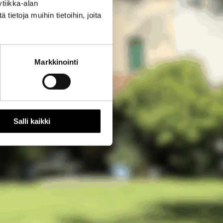
tiikka-alan
ietoja muihin tietoihin, joita
Markkinointi
Salli kaikki