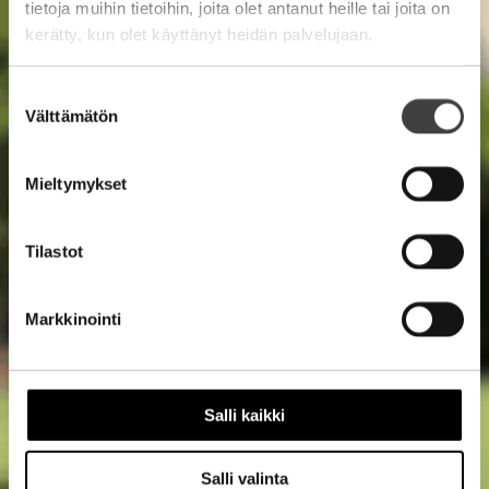
tietoja muihin tietoihin, joita olet antanut heille tai joita on
kerätty, kun olet käyttänyt heidän palvelujaan.
Suostumuksen
Välttämätön
valinta
Mieltymykset
Tilastot
Markkinointi
Salli kaikki
Salli valinta