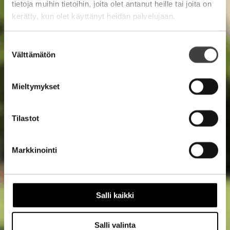
tietoja muihin tietoihin, joita olet antanut heille tai joita on
kerätty, kun olet käyttänyt heidän palvelujaan.
Suostumuksen
Välttämätön
valinta
Mieltymykset
Tilastot
Markkinointi
Salli kaikki
Salli valinta