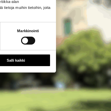
tiikka-alan
ietoja muihin tietoihin, joita
Markkinointi
Salli kaikki