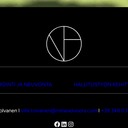
OINTI JA NEUVONTA
HALLITUSTYÖN KEHI
Tolvanen I
ville.tolvanen@romeadvisors.com
I
+39 348 0
Facebook
LinkedIn
Instagram