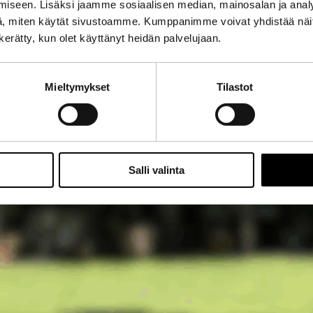
iseen. Lisäksi jaamme sosiaalisen median, mainosalan ja analy
, miten käytät sivustoamme. Kumppanimme voivat yhdistää näitä t
n kerätty, kun olet käyttänyt heidän palvelujaan.
Mieltymykset
Tilastot
Salli valinta