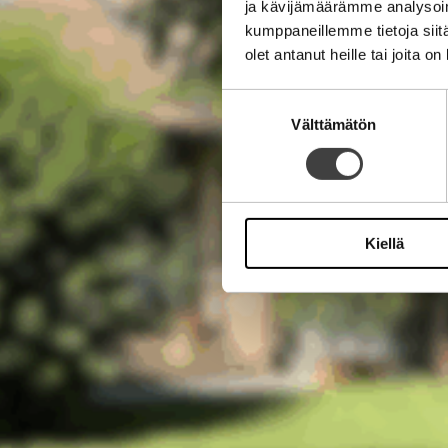
ja kävijämäärämme analysoim
kumppaneillemme tietoja siitä
olet antanut heille tai joita o
Suostumuksen
Välttämätön
valinta
Kiellä