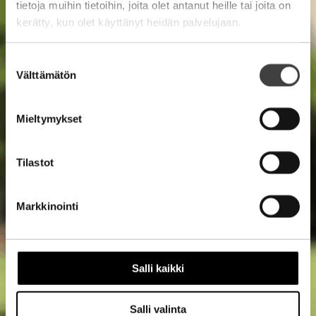
tietoja muihin tietoihin, joita olet antanut heille tai joita on
kerätty, kun olet käyttänyt heidän palvelujaan.
Suostumuksen
Välttämätön
valinta
Mieltymykset
Tilastot
Markkinointi
Salli kaikki
Salli valinta