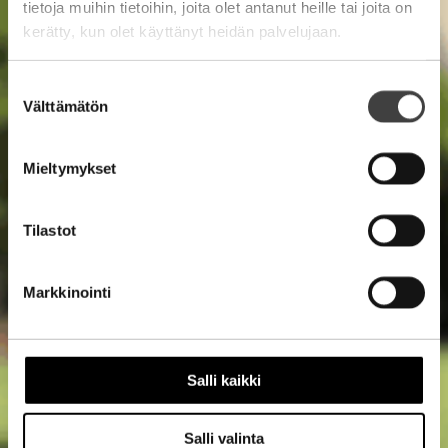
tietoja muihin tietoihin, joita olet antanut heille tai joita on
kerätty, kun olet käyttänyt heidän palvelujaan.
Suostumuksen
Välttämätön
valinta
Mieltymykset
Tilastot
Markkinointi
Salli kaikki
Salli valinta