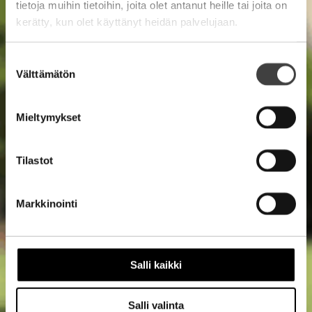
tietoja muihin tietoihin, joita olet antanut heille tai joita on
kerätty, kun olet käyttänyt heidän palvelujaan.
Suostumuksen
Välttämätön
valinta
Mieltymykset
Tilastot
Markkinointi
Salli kaikki
Salli valinta