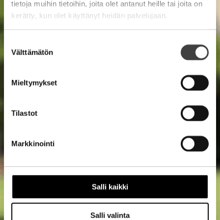
tietoja muihin tietoihin, joita olet antanut heille tai joita on
kerätty, kun olet käyttänyt heidän palvelujaan.
Suostumuksen
Välttämätön
valinta
Mieltymykset
Tilastot
Markkinointi
Salli kaikki
Salli valinta