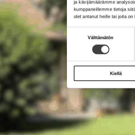
ja kävijämäärämme analysoim
kumppaneillemme tietoja siitä
olet antanut heille tai joita o
Suostumuksen
Välttämätön
valinta
Kiellä