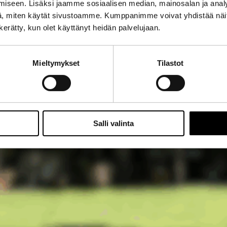
iseen. Lisäksi jaamme sosiaalisen median, mainosalan ja analy
, miten käytät sivustoamme. Kumppanimme voivat yhdistää näitä t
n kerätty, kun olet käyttänyt heidän palvelujaan.
Mieltymykset
Tilastot
Salli valinta