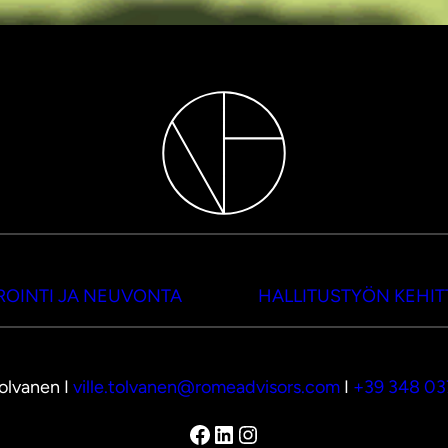
OINTI JA NEUVONTA
HALLITUSTYÖN KEHI
Tolvanen I
ville.tolvanen@romeadvisors.com
I
+39 348 0
Facebook
LinkedIn
Instagram