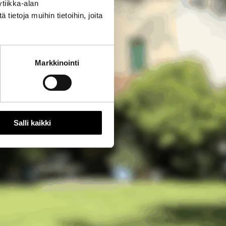
tiikka-alan
ietoja muihin tietoihin, joita
Markkinointi
Salli kaikki