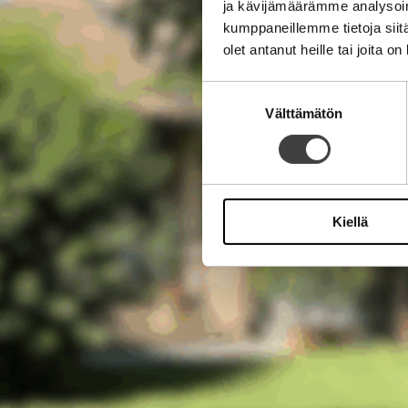
ja kävijämäärämme analysoim
kumppaneillemme tietoja siitä
olet antanut heille tai joita o
Suostumuksen
Välttämätön
valinta
Kiellä