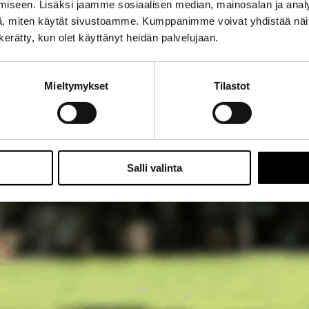
iseen. Lisäksi jaamme sosiaalisen median, mainosalan ja analy
, miten käytät sivustoamme. Kumppanimme voivat yhdistää näitä t
n kerätty, kun olet käyttänyt heidän palvelujaan.
Mieltymykset
Tilastot
Salli valinta