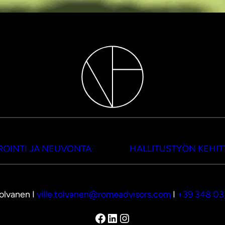
OINTI JA NEUVONTA
HALLITUSTYÖN KEHI
Tolvanen I
ville.tolvanen@romeadvisors.com
I
+39 348 0
Facebook
LinkedIn
Instagram