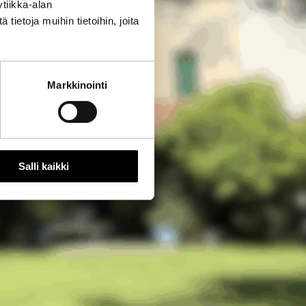
tiikka-alan
ietoja muihin tietoihin, joita
Markkinointi
Salli kaikki