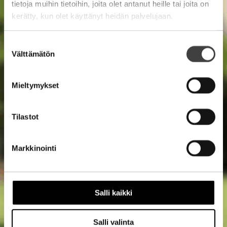
tietoja muihin tietoihin, joita olet antanut heille tai joita on
kerätty, kun olet käyttänyt heidän palvelujaan.
Suostumuksen
Välttämätön
valinta
Mieltymykset
Tilastot
Markkinointi
Salli kaikki
Salli valinta