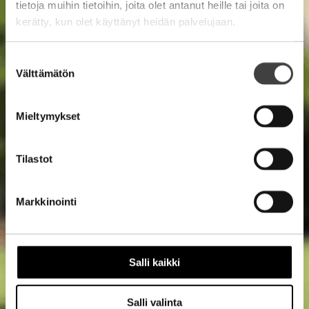
tietoja muihin tietoihin, joita olet antanut heille tai joita on
kerätty, kun olet käyttänyt heidän palvelujaan.
Suostumuksen
Välttämätön
valinta
Mieltymykset
Tilastot
Markkinointi
Salli kaikki
Salli valinta