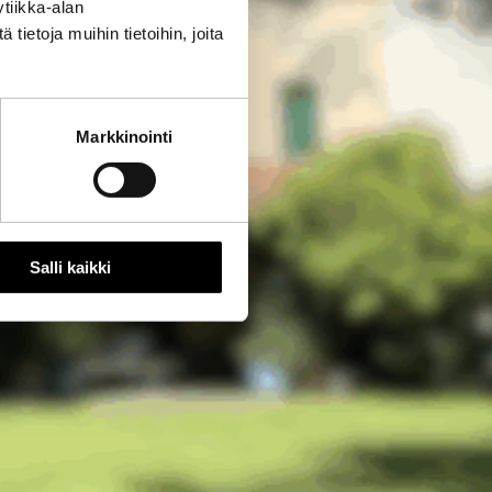
tiikka-alan
ietoja muihin tietoihin, joita
Markkinointi
Salli kaikki