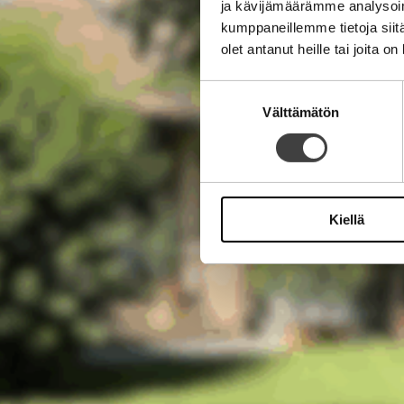
ja kävijämäärämme analysoim
kumppaneillemme tietoja siitä
olet antanut heille tai joita o
Suostumuksen
Välttämätön
valinta
Kiellä