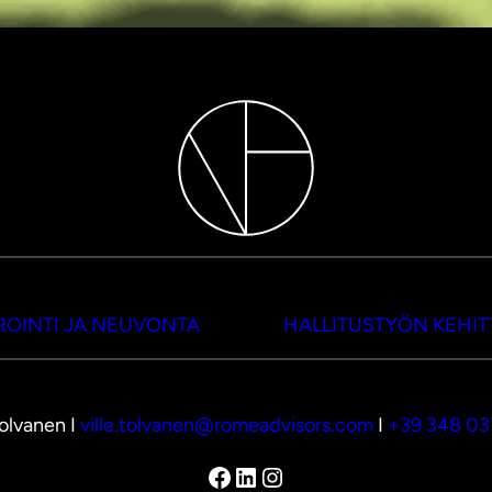
OINTI JA NEUVONTA
HALLITUSTYÖN KEHI
Tolvanen I
ville.tolvanen@romeadvisors.com
I
+39 348 0
Facebook
LinkedIn
Instagram