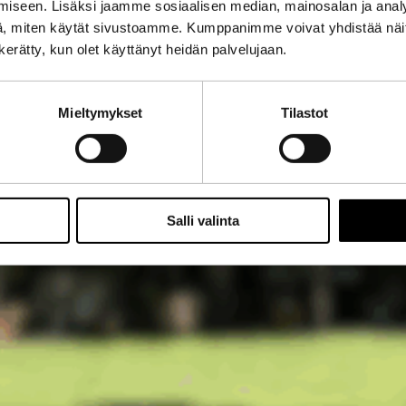
iseen. Lisäksi jaamme sosiaalisen median, mainosalan ja analy
, miten käytät sivustoamme. Kumppanimme voivat yhdistää näitä t
n kerätty, kun olet käyttänyt heidän palvelujaan.
Mieltymykset
Tilastot
Salli valinta