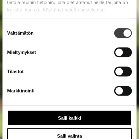
tietoja muihin tietoihin, joita olet antanut heille tai joita on
kerätty, kun olet käyttänyt heidän palvelujaan.
Suostumuksen
Välttämätön
valinta
Mieltymykset
Tilastot
Markkinointi
Salli kaikki
Salli valinta