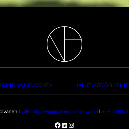
OINTI JA NEUVONTA
HALLITUSTYÖN KEHI
Tolvanen I
ville.tolvanen@romeadvisors.com
I
+39 348 0
Facebook
LinkedIn
Instagram