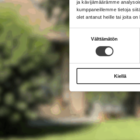
ja kävijämäärämme analysoim
kumppaneillemme tietoja siitä
olet antanut heille tai joita o
Suostumuksen
Välttämätön
valinta
Kiellä