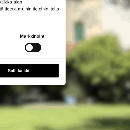
tiikka-alan
ietoja muihin tietoihin, joita
Markkinointi
Salli kaikki