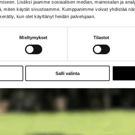
iseen. Lisäksi jaamme sosiaalisen median, mainosalan ja analy
, miten käytät sivustoamme. Kumppanimme voivat yhdistää näitä t
n kerätty, kun olet käyttänyt heidän palvelujaan.
Mieltymykset
Tilastot
Salli valinta