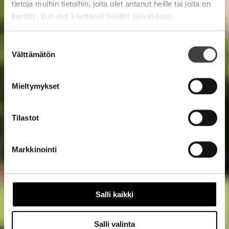
tietoja muihin tietoihin, joita olet antanut heille tai joita on
kerätty, kun olet käyttänyt heidän palvelujaan.
Suostumuksen
Välttämätön
valinta
Mieltymykset
Tilastot
Markkinointi
Salli kaikki
Salli valinta