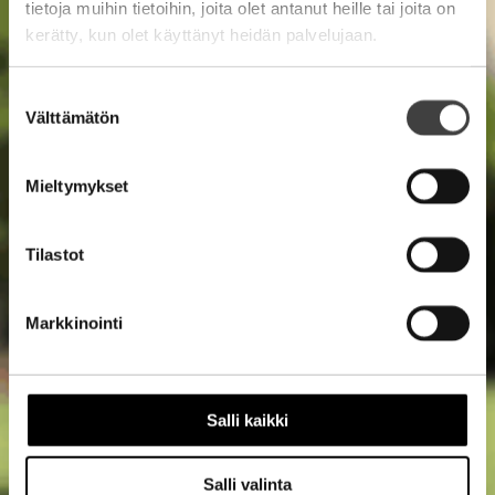
tietoja muihin tietoihin, joita olet antanut heille tai joita on
kerätty, kun olet käyttänyt heidän palvelujaan.
Suostumuksen
Välttämätön
valinta
Mieltymykset
Tilastot
Markkinointi
Salli kaikki
Salli valinta