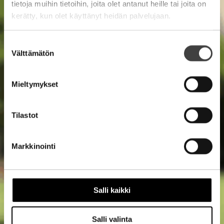
tietoja muihin tietoihin, joita olet antanut heille tai joita on
kerätty, kun olet käyttänyt heidän palvelujaan.
Suostumuksen
Välttämätön
valinta
Mieltymykset
Tilastot
Markkinointi
Salli kaikki
Salli valinta