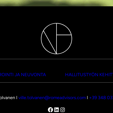
OINTI JA NEUVONTA
HALLITUSTYÖN KEHI
Tolvanen I
ville.tolvanen@romeadvisors.com
I
+39 348 0
Facebook
LinkedIn
Instagram