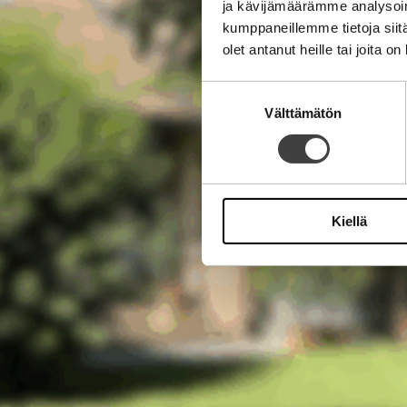
ja kävijämäärämme analysoim
kumppaneillemme tietoja siitä
olet antanut heille tai joita o
Suostumuksen
Välttämätön
valinta
Kiellä