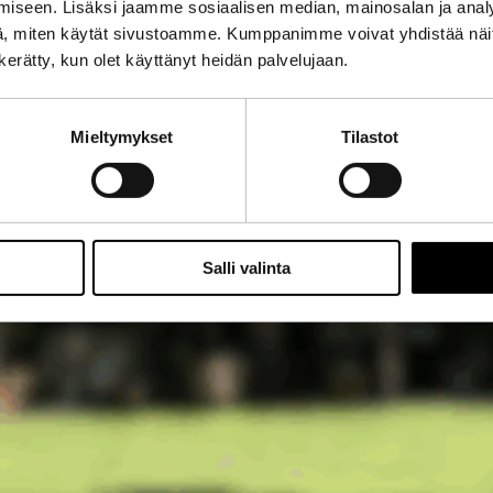
iseen. Lisäksi jaamme sosiaalisen median, mainosalan ja analy
, miten käytät sivustoamme. Kumppanimme voivat yhdistää näitä t
n kerätty, kun olet käyttänyt heidän palvelujaan.
Mieltymykset
Tilastot
Salli valinta