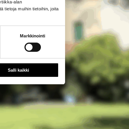
tiikka-alan
ietoja muihin tietoihin, joita
Markkinointi
Salli kaikki